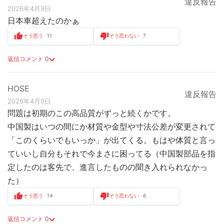
違反報告
2026年4月9日
日本車超えたのかぁ
そう思う
11
そう思わない
7
返信コメント
0
HOSE
違反報告
2026年4月9日
問題は初期のこの高品質がずっと続くかです。
中国製はいつの間にか材質や金型や寸法公差が変更されて
「このくらいでもいっか」が出てくる。もはや体質と言っ
ていいし自分もそれで今まさに困ってる（中国製部品を指
定したのは客先で、進言したものの聞き入れられなかっ
た）
そう思う
14
そう思わない
6
返信コメント
0