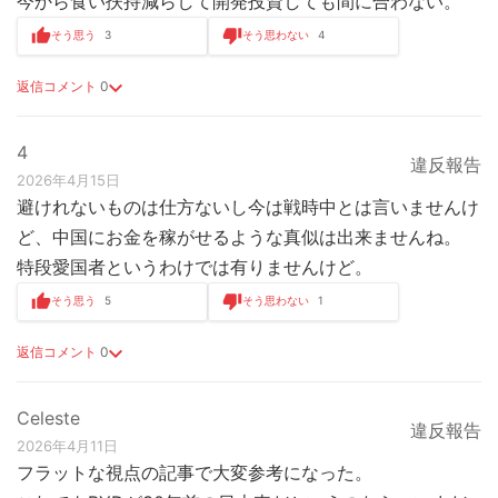
今から食い扶持減らして開発投資しても間に合わない。
そう思う
3
そう思わない
4
返信コメント
0
4
違反報告
2026年4月15日
避けれないものは仕方ないし今は戦時中とは言いませんけ
ど、中国にお金を稼がせるような真似は出来ませんね。
特段愛国者というわけでは有りませんけど。
そう思う
5
そう思わない
1
返信コメント
0
Celeste
違反報告
2026年4月11日
フラットな視点の記事で大変参考になった。