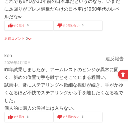
これでもBYDが30年前の日本車だというのなら、いまだ
に足回りがプレス鋼板だらけの日本車は1960年代のレベ
ルだなw
そう思う
6
そう思わない
6
返信コメント
0
ken
違反報告
2026年4月10日
昨年試乗しましたが、アームレストのヒンジが異常に固
く、斜めの位置で手を離すとそこで止まる程固い。
試乗中、常にステアリングへ微細な振動が続き、手がかゆ
くなるほど不快でステアリングから手を離したくなる程で
した。
個人的に購入の候補には入らない。
そう思う
6
そう思わない
5