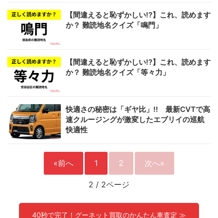
【間違えると恥ずかしい!?】これ、読めます
か？ 難読地名クイズ「鳴門」
【間違えると恥ずかしい!?】これ、読めます
か？ 難読地名クイズ「等々力」
快適さの秘密は「ギヤ比」!! 最新CVTで高
速クルージングが激変したエブリイの巡航
快適性
«前へ
1
2
次へ»
2
/
2ページ
40秒で完了！グーネット買取のかんたん車査定 ≫