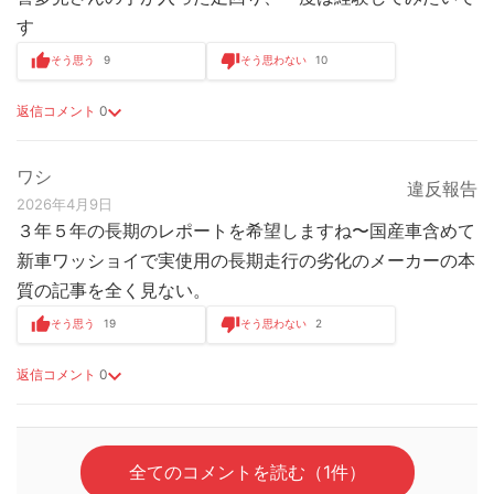
す
そう思う
9
そう思わない
10
返信コメント
0
ワシ
違反報告
2026年4月9日
３年５年の長期のレポートを希望しますね〜国産車含めて
新車ワッショイで実使用の長期走行の劣化のメーカーの本
質の記事を全く見ない。
そう思う
19
そう思わない
2
返信コメント
0
全てのコメントを読む（1件）