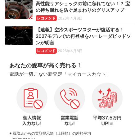
高性能リアショックの前に忘れてない！？ 宝
の持ち腐れを防ぐ足まわりのグリスアップ
レコメンド
2026年4月8日
【速報】空冷スポーツスターが復活する！
2027モデルでの再登板をハーレーダビッドソ
ンが明言
レコメンド
2026年4月8日
あなたの愛車が高く売れる！
電話が一切こない新査定「マイカースカウト」
※ 買取店からの買取提示額（上限額）の差額平均