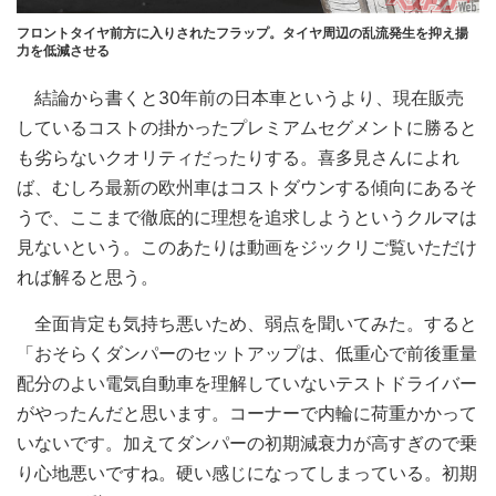
フロントタイヤ前方に入りされたフラップ。タイヤ周辺の乱流発生を抑え揚
力を低減させる
結論から書くと30年前の日本車というより、現在販売
しているコストの掛かったプレミアムセグメントに勝ると
も劣らないクオリティだったりする。喜多見さんによれ
ば、むしろ最新の欧州車はコストダウンする傾向にあるそ
うで、ここまで徹底的に理想を追求しようというクルマは
見ないという。このあたりは動画をジックリご覧いただけ
れば解ると思う。
全面肯定も気持ち悪いため、弱点を聞いてみた。すると
「おそらくダンパーのセットアップは、低重心で前後重量
配分のよい電気自動車を理解していないテストドライバー
がやったんだと思います。コーナーで内輪に荷重かかって
いないです。加えてダンパーの初期減衰力が高すぎので乗
り心地悪いですね。硬い感じになってしまっている。初期