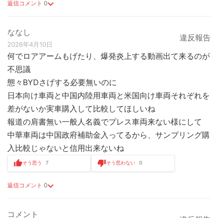
返信コメント
0
ななし
違反報告
2026年4月10日
何でロアアームもげたり、爆発炎上する動画出て来るのが
不思議
態々BYDさげする必要無いのに
日本向け車両と中国内陸用車両と米国向け車両それぞれを
差がないか実車購入して比較してほしいね
報道の肩書無い一般人名義でプレス車両来ない様にして
中華車両は中国政府補助金入ってるから、サンプリング購
入比較じゃないと信用出来ないね
そう思う
7
そう思わない
0
返信コメント
0
コメント