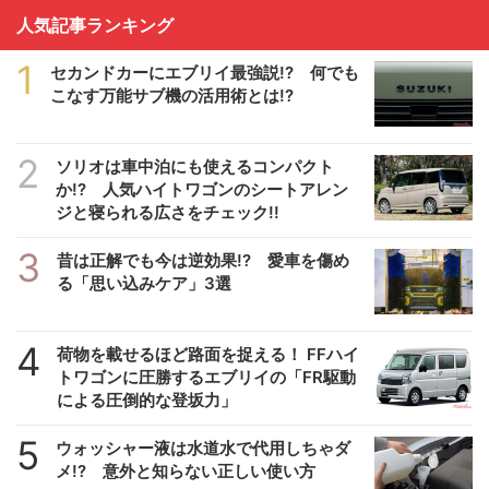
人気記事ランキング
1
セカンドカーにエブリイ最強説!? 何でも
こなす万能サブ機の活用術とは!?
2
ソリオは車中泊にも使えるコンパクト
か!? 人気ハイトワゴンのシートアレン
ジと寝られる広さをチェック!!
3
昔は正解でも今は逆効果!? 愛車を傷め
る「思い込みケア」3選
4
荷物を載せるほど路面を捉える！ FFハイ
トワゴンに圧勝するエブリイの「FR駆動
による圧倒的な登坂力」
5
ウォッシャー液は水道水で代用しちゃダ
メ!? 意外と知らない正しい使い方