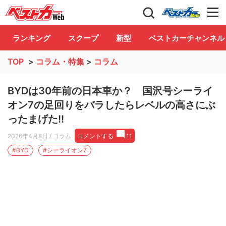
自動車情報誌「ベストカー」
Club
ランキング
スクープ
新型
ベストカーチャンネル
TOP
>
コラム・特集
>
コラム
BYDは30年前の日本車か？ 国沢号シーライ
オン7の足回りをバラしたらレベルの高さにぶ
ったまげた!!
2026年4月8日
/ コラム
コメントする
11
#BYD
#シーライオン7