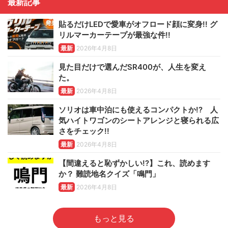
最新記事
貼るだけLEDで愛車がオフロード顔に変身!! グ
リルマーカーテープが最強な件!!
最新
2026年4月8日
見た目だけで選んだSR400が、人生を変え
た。
最新
2026年4月8日
ソリオは車中泊にも使えるコンパクトか!? 人
気ハイトワゴンのシートアレンジと寝られる広
さをチェック!!
最新
2026年4月8日
【間違えると恥ずかしい!?】これ、読めます
か？ 難読地名クイズ「鳴門」
最新
2026年4月8日
もっと見る