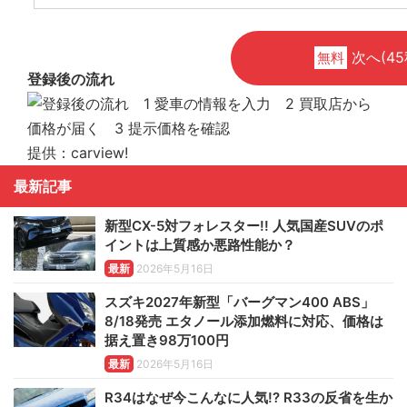
次へ(45
無料
登録後の流れ
提供：carview!
最新記事
新型CX-5対フォレスター!! 人気国産SUVのポ
イントは上質感か悪路性能か？
最新
2026年5月16日
スズキ2027年新型「バーグマン400 ABS」
8/18発売 エタノール添加燃料に対応、価格は
据え置き98万100円
最新
2026年5月16日
R34はなぜ今こんなに人気!? R33の反省を生か