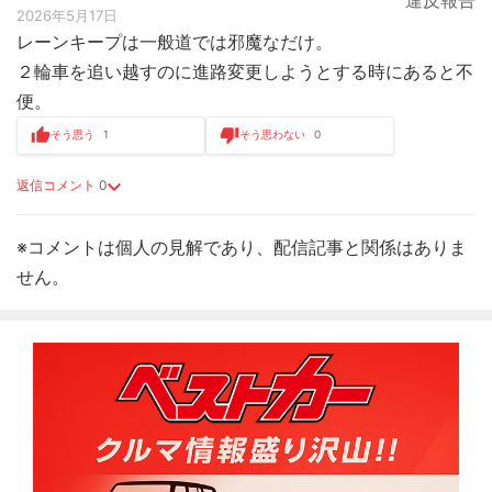
違反報告
2026年5月17日
レーンキープは一般道では邪魔なだけ。
２輪車を追い越すのに進路変更しようとする時にあると不
便。
そう思う
1
そう思わない
0
返信コメント
0
※コメントは個人の見解であり、配信記事と関係はありま
せん。