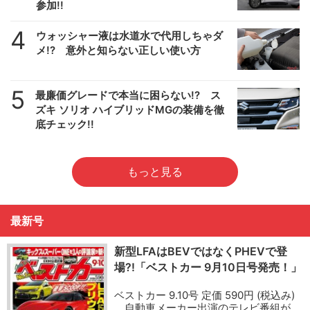
参加!!
4
ウォッシャー液は水道水で代用しちゃダ
メ!? 意外と知らない正しい使い方
5
最廉価グレードで本当に困らない!? ス
ズキ ソリオ ハイブリッドMGの装備を徹
底チェック!!
もっと見る
最新号
新型LFAはBEVではなくPHEVで登
場?!「ベストカー 9月10日号発売！」
ベストカー 9.10号 定価 590円 (税込み)
自動車メーカー出演のテレビ番組が