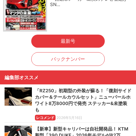
SN…
最新号
バックナンバー
編集部オススメ
「RZ250」初期型の外装が蘇る！「復刻サイド
カバー＆テールカウルセット」ニューパールホ
ワイト8万8000円で発売 ステッカー&未塗装
も
レコメンド
2026年5月16日
【新車】新型キャリパーは自社開発品！ KTM
新型「390 DUKE」2026年モデルが82万