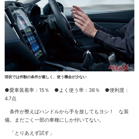
現状では作動の条件が厳しく、使う機会が少ない
●愛車装着率：15％ ●よく使う率：38％ ●便利度：
4.7点
条件が整えばハンドルから手を放してもヨシ！ な装
備。まだごく一部の車種にしか付いてない。
「とりあえず試す」