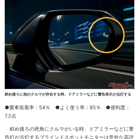
斜め後ろに他のクルマが存在する時、ドアミラーなどに警告表示が点灯する
●愛車装着率：54％ ●よく使う率：85％ ●便利度：
7.2点
斜め後ろの死角にクルマがいる時、ドアミラーなどに警
告灯が点灯するブラインドスポットモニターは意外な高評