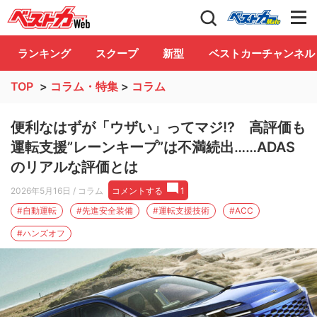
自動車情報誌「ベストカー」
Club
ランキング
スクープ
新型
ベストカーチャンネル
TOP
>
コラム・特集
>
コラム
便利なはずが「ウザい」ってマジ!? 高評価も
運転支援”レーンキープ”は不満続出……ADAS
のリアルな評価とは
2026年5月16日
/ コラム
コメントする
1
#自動運転
#先進安全装備
#運転支援技術
#ACC
#ハンズオフ