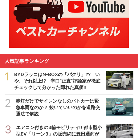
人気記事ランキング
1
BYDラッコはN-BOXの「パクリ」?? い
や、それ以上!? 辛口”正直”評論家が徹底
チェックして分かった隠れた真価!!
2
赤灯だけでサイレンなしのパトカーは緊
急車両なのか？ 抜いていいのかを道路交
通法で解説
3
エアコン付きの3輪モビリティ!! 都市型小
型EV「リーン3」の販売網に豊田通商が