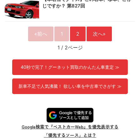
じですか？ 第827回
«前へ
1
2
次へ»
1
/
2ページ
40秒で完了！グーネット買取のかんたん車査定 ≫
新車不足で人気沸騰！ 欲しい車を中古車でさがす ≫
Google検索で『ベストカーWeb』を優先表示する
「優先するソース」とは？