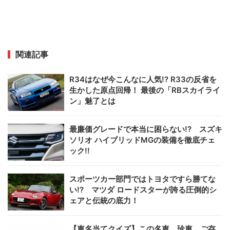
関連記事
R34はなぜ今こんなに人気!? R33の反省を
生かした原点回帰！ 最後の「RBスカイライ
ン」魅了とは
最廉価グレードで本当に困らない!? スズキ
ソリオ ハイブリッドMGの装備を徹底チェ
ック!!
スポーツカー部門ではトヨタですら勝てな
い!? マツダ ロードスターが誇る圧倒的シ
ェアと伝統の底力！
【車名当てクイズ】この名車、珍車、ご存