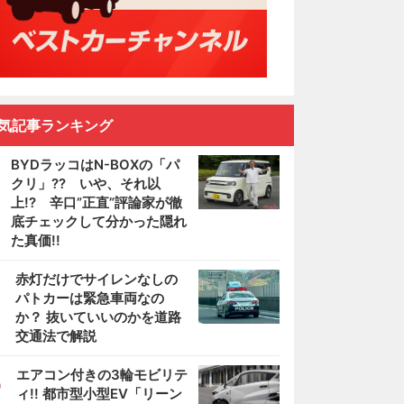
気記事ランキング
BYDラッコはN-BOXの「パ
クリ」?? いや、それ以
上!? 辛口”正直”評論家が徹
底チェックして分かった隠れ
た真価!!
2
赤灯だけでサイレンなしの
パトカーは緊急車両なの
か？ 抜いていいのかを道路
交通法で解説
3
エアコン付きの3輪モビリテ
ィ!! 都市型小型EV「リーン