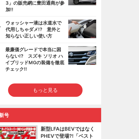
3」の販売網に豊田通商が参
加!!
4
ウォッシャー液は水道水で
代用しちゃダメ!? 意外と
知らない正しい使い方
5
最廉価グレードで本当に困
らない!? スズキ ソリオ ハ
イブリッドMGの装備を徹底
チェック!!
もっと見る
新号
新型LFAはBEVではなく
PHEVで登場?!「ベスト