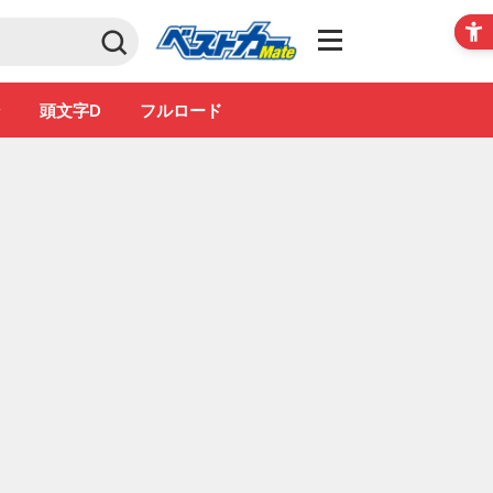
Club
ン
頭文字D
フルロード