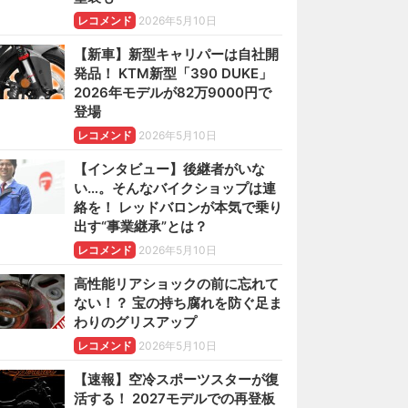
レコメンド
2026年5月10日
【新車】新型キャリパーは自社開
発品！ KTM新型「390 DUKE」
2026年モデルが82万9000円で
登場
レコメンド
2026年5月10日
【インタビュー】後継者がいな
い…。そんなバイクショップは連
絡を！ レッドバロンが本気で乗り
出す“事業継承”とは？
レコメンド
2026年5月10日
高性能リアショックの前に忘れて
ない！？ 宝の持ち腐れを防ぐ足ま
わりのグリスアップ
レコメンド
2026年5月10日
【速報】空冷スポーツスターが復
活する！ 2027モデルでの再登板