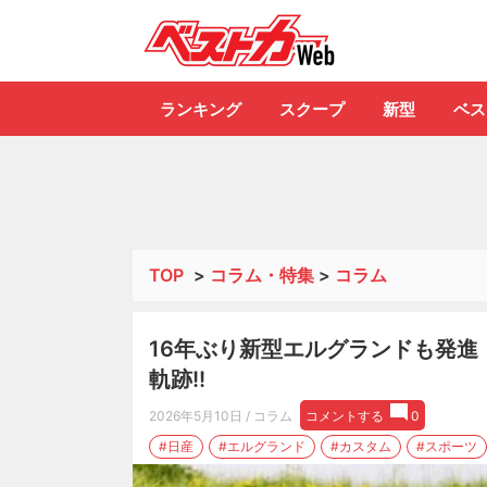
自動車情報誌「ベ
ランキング
スクープ
新型
ベス
TOP
>
コラム・特集
>
コラム
16年ぶり新型エルグランドも発
軌跡!!
2026年5月10日
/ コラム
コメントする
0
#日産
#エルグランド
#カスタム
#スポーツ