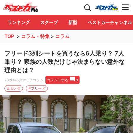
自動車情報誌「ベストカー」
Club
ランキング
スクープ
新型
ベストカーチャンネル
TOP
>
コラム・特集
>
コラム
フリード3列シートを買うなら6人乗り？ 7人
乗り？ 家族の人数だけじゃ決まらない意外な
理由とは？
2026年5月12日
/ コラム
コメントする
0
#ホンダ
#フリード