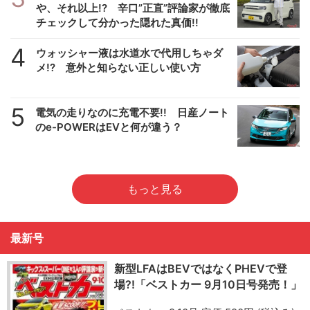
や、それ以上!? 辛口”正直”評論家が徹底
チェックして分かった隠れた真価!!
4
ウォッシャー液は水道水で代用しちゃダ
メ!? 意外と知らない正しい使い方
5
電気の走りなのに充電不要!! 日産ノート
のe-POWERはEVと何が違う？
もっと見る
最新号
新型LFAはBEVではなくPHEVで登
場?!「ベストカー 9月10日号発売！」