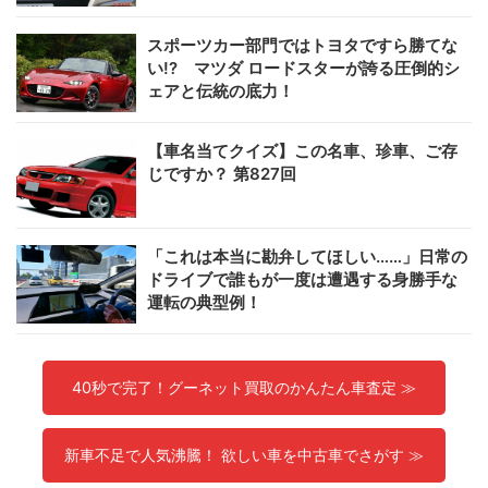
スポーツカー部門ではトヨタですら勝てな
い!? マツダ ロードスターが誇る圧倒的シ
ェアと伝統の底力！
【車名当てクイズ】この名車、珍車、ご存
じですか？ 第827回
「これは本当に勘弁してほしい……」日常の
ドライブで誰もが一度は遭遇する身勝手な
運転の典型例！
40秒で完了！グーネット買取のかんたん車査定 ≫
新車不足で人気沸騰！ 欲しい車を中古車でさがす ≫