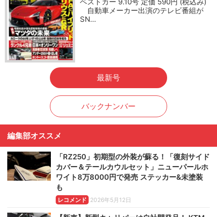
ベストカー 9.10号 定価 590円 (税込み)
自動車メーカー出演のテレビ番組が
SN…
最新号
バックナンバー
編集部オススメ
「RZ250」初期型の外装が蘇る！「復刻サイド
カバー＆テールカウルセット」ニューパールホ
ワイト8万8000円で発売 ステッカー&未塗装
も
レコメンド
2026年5月12日