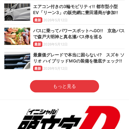
エアコン付きの3輪モビリティ!! 都市型小型
EV「リーン3」の販売網に豊田通商が参加!!
最新
2026年5月12日
バスに乗ってパワースポットへGO!! 京急バス
で森戸大明神と真名瀬バス停を巡る
最新
2026年5月12日
最廉価グレードで本当に困らない!? スズキ ソ
リオ ハイブリッドMGの装備を徹底チェック!!
最新
2026年5月12日
もっと見る