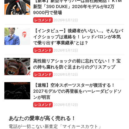
【新車】新型キャリパーは自社開発品！ KTM
新型「390 DUKE」2026年モデルが82万
9000円で登場
レコメンド
2026年5月12日
【インタビュー】後継者がいない…。そんなバ
イクショップは連絡を！ レッドバロンが本気
で乗り出す“事業継承”とは？
レコメンド
2026年5月12日
高性能リアショックの前に忘れてない！？ 宝
の持ち腐れを防ぐ足まわりのグリスアップ
レコメンド
2026年5月12日
【速報】空冷スポーツスターが復活する！
2027モデルでの再登板をハーレーダビッドソ
ンが明言
レコメンド
2026年5月12日
あなたの愛車が高く売れる！
電話が一切こない新査定「マイカースカウト」