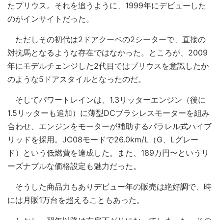
たプリウス。それを追うように、1999年にデビューした
のがインサイトだった。
ただしその初代は2ドアクーペの2シーターで、直接の
対抗馬となるような存在ではなかった。ところが、2009
年にモデルチェンジした2代目ではプリウスを意識したか
のような5ドアスタイルとなったのだ。
そしてパワートレインは、1.3リッターエンジン（後に
1.5リッターも追加）に薄型DCブラシレスモーターを組み
合わせ、エンジンをモーターが補助するパラレル式ハイブ
リッドを採用。JC08モードで26.0km/L（G、Lグレー
ド）という低燃費を達成した。また、189万円〜というリ
ーズナブルな価格設定も魅力だった。
そうした商品力もありデビュー年の販売は絶好調で、時
には月販1万台を超えることもあった。