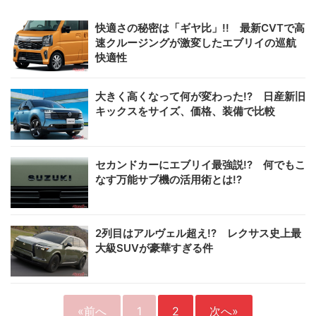
快適さの秘密は「ギヤ比」!! 最新CVTで高
速クルージングが激変したエブリイの巡航
快適性
大きく高くなって何が変わった!? 日産新旧
キックスをサイズ、価格、装備で比較
セカンドカーにエブリイ最強説!? 何でもこ
なす万能サブ機の活用術とは!?
2列目はアルヴェル超え!? レクサス史上最
大級SUVが豪華すぎる件
«前へ
1
2
次へ»