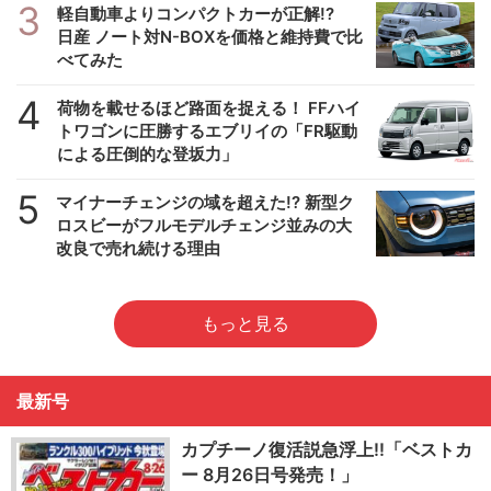
3
軽自動車よりコンパクトカーが正解!?
日産 ノート対N-BOXを価格と維持費で比
べてみた
4
荷物を載せるほど路面を捉える！ FFハイ
トワゴンに圧勝するエブリイの「FR駆動
による圧倒的な登坂力」
5
マイナーチェンジの域を超えた!? 新型ク
ロスビーがフルモデルチェンジ並みの大
改良で売れ続ける理由
もっと見る
最新号
カプチーノ復活説急浮上!!「ベストカ
ー 8月26日号発売！」