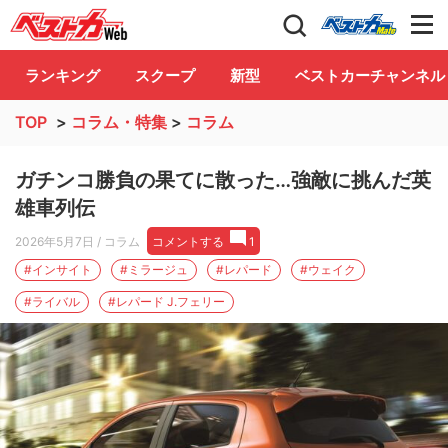
自動車情報誌「ベストカー」
Club
ランキング
スクープ
新型
ベストカーチャンネル
TOP
>
コラム・特集
>
コラム
ガチンコ勝負の果てに散った…強敵に挑んだ英
雄車列伝
2026年5月7日
/ コラム
コメントする
1
#インサイト
#ミラージュ
#レパード
#ウェイク
#ライバル
#レパード J.フェリー