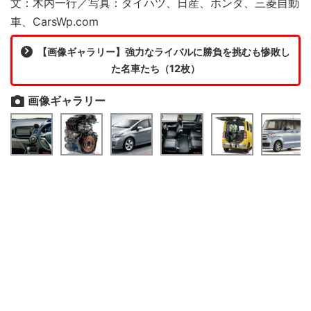
文：木内一行／写真：ダイハツ、日産、ホンダ、三菱自動
車、CarsWp.com
【画像ギャラリー】強力なライバルに勝負を挑むも惨敗し
た名車たち（12枚）
画像ギャラリー