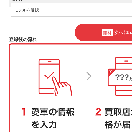
次へ(45
無料
登録後の流れ