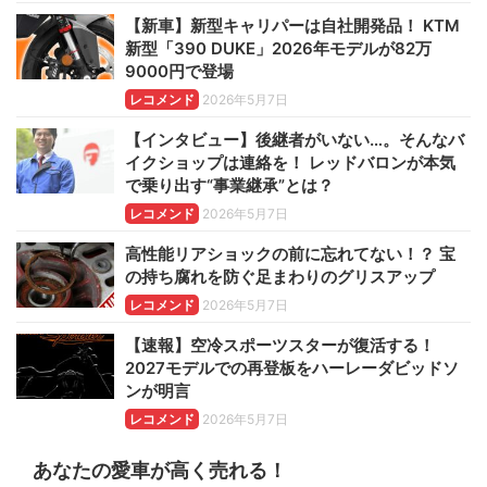
【新車】新型キャリパーは自社開発品！ KTM
新型「390 DUKE」2026年モデルが82万
9000円で登場
レコメンド
2026年5月7日
【インタビュー】後継者がいない…。そんなバ
イクショップは連絡を！ レッドバロンが本気
で乗り出す“事業継承”とは？
レコメンド
2026年5月7日
高性能リアショックの前に忘れてない！？ 宝
の持ち腐れを防ぐ足まわりのグリスアップ
レコメンド
2026年5月7日
【速報】空冷スポーツスターが復活する！
2027モデルでの再登板をハーレーダビッドソ
ンが明言
レコメンド
2026年5月7日
あなたの愛車が高く売れる！