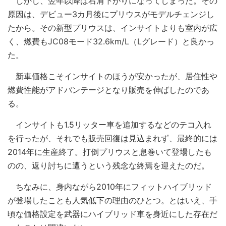
しかし、翌年以降は右肩下がりになってしまった。その
原因は、デビュー3カ月後にプリウスがモデルチェンジし
たから。その新型プリウスは、インサイトよりも室内が広
く、燃費もJC08モード32.6km/L（Lグレード）と良かっ
た。
新車価格こそインサイトのほうが安かったが、居住性や
燃費性能がアドバンテージとなり販売を伸ばしたのであ
る。
インサイトも1.5リッター車を追加するなどのテコ入れ
を行ったが、それでも販売回復は見込まれず、最終的には
2014年に生産終了。打倒プリウスと息巻いて登場したも
のの、返り討ちに遭うという残念な終焉を迎えたのだ。
ちなみに、身内ながら2010年にフィットハイブリッド
が登場したことも人気低下の理由のひとつ。とはいえ、手
頃な価格設定を武器にハイブリッド車を身近にした存在だ