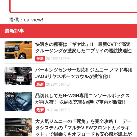
提供：carview!
最新記事
快適さの秘密は「ギヤ比」!! 最新CVTで高速
クルージングが激変したエブリイの巡航快適性
最新
2026年5月7日
パーキングセンサー対応!! ジムニー ノマド専用
JAOSリヤスポーツカウルが激進化!!
最新
2026年5月7日
品切れしてたN-WGN専用コンソールボックス
が再入荷！ 収納＆充電&照明で車内が激変!!
最新
2026年5月7日
大人気ジムニーの「死角」を完全攻略！ デー
タシステムの「マルチVIEWフロントカメラキ
ット」で街乗りもオフロードも安心感が爆上が