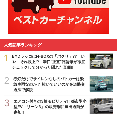
人気記事ランキング
1
BYDラッコはN-BOXの「パクリ」?? い
や、それ以上!? 辛口”正直”評論家が徹底
チェックして分かった隠れた真価!!
2
赤灯だけでサイレンなしのパトカーは緊
急車両なのか？ 抜いていいのかを道路交
通法で解説
3
エアコン付きの3輪モビリティ!! 都市型小
型EV「リーン3」の販売網に豊田通商が
参加!!