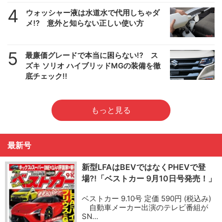
4
ウォッシャー液は水道水で代用しちゃダ
メ!? 意外と知らない正しい使い方
5
最廉価グレードで本当に困らない!? ス
ズキ ソリオ ハイブリッドMGの装備を徹
底チェック!!
もっと見る
最新号
新型LFAはBEVではなくPHEVで登
場?!「ベストカー 9月10日号発売！」
ベストカー 9.10号 定価 590円 (税込み)
自動車メーカー出演のテレビ番組が
SN…