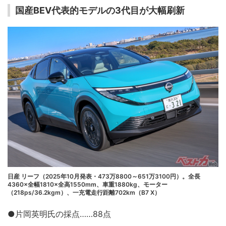
国産BEV代表的モデルの3代目が大幅刷新
日産 リーフ（2025年10月発表・473万8800～651万3100円）。全長
4360×全幅1810×全高1550mm、車重1880kg、モーター
（218ps/36.2kgm）、一充電走行距離702km（B7 X）
●片岡英明氏の採点……88点