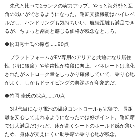
先代と比べて2ランクの実力アップ。やっと海外勢と互
角の戦いができるようになった。運転支援機能はハイレベ
ルだし、ハンドリングも気持ちいい。航続距離も満足でき
るが、ちょっと割高と感じる価格が残念なところ。
●松田秀士氏の採点……90点
プラットフォームがEV専用のアリアと共通になり居住
性（特に後席）や静粛性が格段に向上。バネレートは強化
されたがストローク量をしっかり確保していて、乗り心地
がよく、しかもドライビングの奥深さが印象的だ。
●竹岡 圭氏の採点……70点
3世代目になり電池の温度コントロールも完璧で、長距
離を安心して走れるようになったのは好ポイント。運転席
では大満足だけれど、床が高くシートのホールド感が薄い
ため、身体が支えにくい助手席の乗り心地が残念。