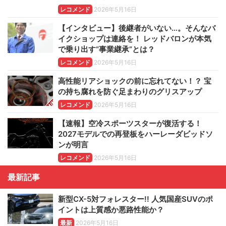
レコメンド
2026年5月16日
【インタビュー】後継者がいない…。そんなバ
イクショップは連絡を！ レッドバロンが本気
で乗り出す“事業継承”とは？
レコメンド
2026年5月16日
高性能リアショックの前に忘れてない！？ 宝
の持ち腐れを防ぐ足まわりのグリスアップ
レコメンド
2026年5月16日
【速報】空冷スポーツスターが復活する！
2027モデルでの再登板をハーレーダビッドソ
ンが明言
レコメンド
2026年5月16日
最新記事
新型CX-5対フォレスター!! 人気国産SUVのポ
イントは上質感か悪路性能か？
最新
2026年5月16日