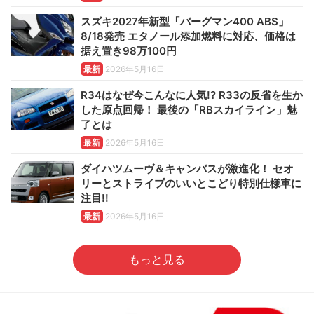
スズキ2027年新型「バーグマン400 ABS」
8/18発売 エタノール添加燃料に対応、価格は
据え置き98万100円
最新
2026年5月16日
R34はなぜ今こんなに人気!? R33の反省を生か
した原点回帰！ 最後の「RBスカイライン」魅
了とは
最新
2026年5月16日
ダイハツムーヴ＆キャンバスが激進化！ セオ
リーとストライプのいいとこどり特別仕様車に
注目!!
最新
2026年5月16日
もっと見る