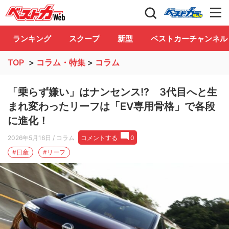
自動車情報誌「ベストカー」
Club
ランキング
スクープ
新型
ベストカーチャンネル
TOP
>
コラム・特集
>
コラム
「乗らず嫌い」はナンセンス!? 3代目へと生
まれ変わったリーフは「EV専用骨格」で各段
に進化！
2026年5月16日
/ コラム
コメントする
0
#日産
#リーフ