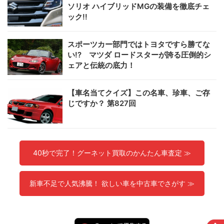
ソリオ ハイブリッドMGの装備を徹底チェ
ック!!
スポーツカー部門ではトヨタですら勝てな
い!? マツダ ロードスターが誇る圧倒的シ
ェアと伝統の底力！
【車名当てクイズ】この名車、珍車、ご存
じですか？ 第827回
40秒で完了！グーネット買取のかんたん車査定 ≫
新車不足で人気沸騰！ 欲しい車を中古車でさがす ≫