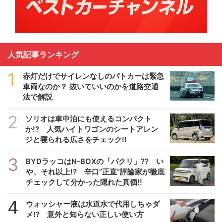
人気記事ランキング
1
赤灯だけでサイレンなしのパトカーは緊急
車両なのか？ 抜いていいのかを道路交通
法で解説
2
ソリオは車中泊にも使えるコンパクト
か!? 人気ハイトワゴンのシートアレン
ジと寝られる広さをチェック!!
3
BYDラッコはN-BOXの「パクリ」?? い
や、それ以上!? 辛口”正直”評論家が徹底
チェックして分かった隠れた真価!!
4
ウォッシャー液は水道水で代用しちゃダ
メ!? 意外と知らない正しい使い方