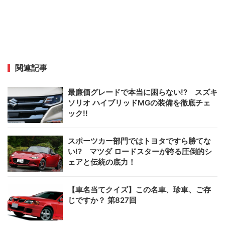
関連記事
最廉価グレードで本当に困らない!? スズキ
ソリオ ハイブリッドMGの装備を徹底チェ
ック!!
スポーツカー部門ではトヨタですら勝てな
い!? マツダ ロードスターが誇る圧倒的シ
ェアと伝統の底力！
【車名当てクイズ】この名車、珍車、ご存
じですか？ 第827回