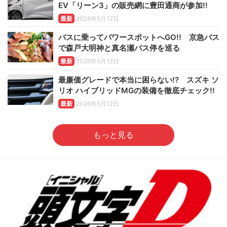
EV「リーン3」の販売網に豊田通商が参加!!
最新
2026年5月12日
バスに乗ってパワースポットへGO!! 京急バス
で森戸大明神と真名瀬バス停を巡る
最新
2026年5月12日
最廉価グレードで本当に困らない!? スズキ ソ
リオ ハイブリッドMGの装備を徹底チェック!!
最新
2026年5月12日
もっと見る