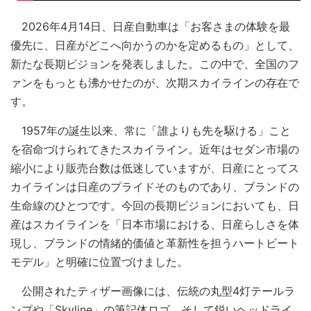
2026年4月14日、日産自動車は「お客さまの体験を最
優先に、日産がどこへ向かうのかを定めるもの」として、
新たな長期ビジョンを発表しました。この中で、全国のフ
ァンをもっとも沸かせたのが、次期スカイラインの存在で
す。
1957年の誕生以来、常に「誰よりも先を駆ける」こと
を宿命づけられてきたスカイライン。近年はセダン市場の
縮小により販売台数は低迷していますが、日産にとってス
カイラインは日産のプライドそのものであり、ブランドの
生命線のひとつです。今回の長期ビジョンにおいても、日
産はスカイラインを「日本市場における、日産らしさを体
現し、ブランドの情緒的価値と革新性を担うハートビート
モデル」と明確に位置づけました。
公開されたティザー画像には、伝統の丸型4灯テールラ
ンプや「Skyline」の筆記体ロゴ、そして鋭いヘッドライ