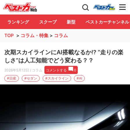
自動車情報誌「ベストカー」
Club
ランキング
スクープ
新型
ベストカーチャンネル
TOP
>
コラム・特集
>
コラム
次期スカイラインにAI搭載なるか!? “走りの楽
しさ”は人工知能でどう変わる？？
2026年5月12日
/ コラム
コメントする
0
#日産
#セダン
#スカイライン
#AI