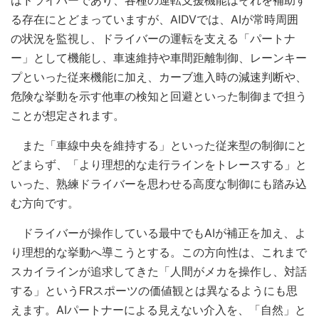
る存在にとどまっていますが、AIDVでは、AIが常時周囲
の状況を監視し、ドライバーの運転を支える「パートナ
ー」として機能し、車速維持や車間距離制御、レーンキー
プといった従来機能に加え、カーブ進入時の減速判断や、
危険な挙動を示す他車の検知と回避といった制御まで担う
ことが想定されます。
また「車線中央を維持する」といった従来型の制御にと
どまらず、「より理想的な走行ラインをトレースする」と
いった、熟練ドライバーを思わせる高度な制御にも踏み込
む方向です。
ドライバーが操作している最中でもAIが補正を加え、よ
り理想的な挙動へ導こうとする。この方向性は、これまで
スカイラインが追求してきた「人間がメカを操作し、対話
する」というFRスポーツの価値観とは異なるようにも思
えます。AIパートナーによる見えない介入を、「自然」と