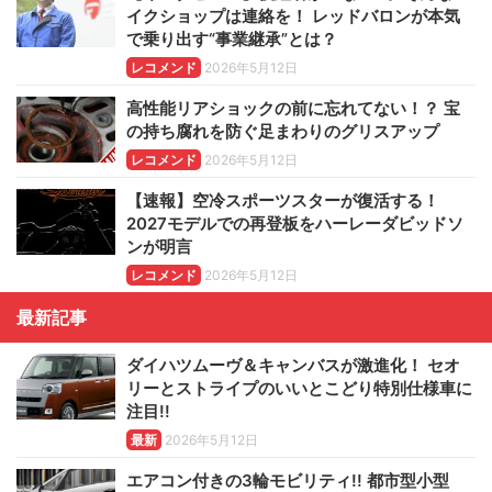
イクショップは連絡を！ レッドバロンが本気
で乗り出す“事業継承”とは？
レコメンド
2026年5月12日
高性能リアショックの前に忘れてない！？ 宝
の持ち腐れを防ぐ足まわりのグリスアップ
レコメンド
2026年5月12日
【速報】空冷スポーツスターが復活する！
2027モデルでの再登板をハーレーダビッドソ
ンが明言
レコメンド
2026年5月12日
最新記事
ダイハツムーヴ＆キャンバスが激進化！ セオ
リーとストライプのいいとこどり特別仕様車に
注目!!
最新
2026年5月12日
エアコン付きの3輪モビリティ!! 都市型小型