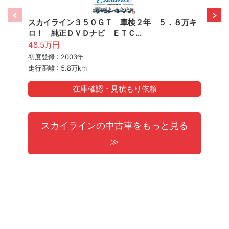
スカイライン３５０ＧＴ 車検２年 ５．８万キ
スカイ
ロ！ 純正ＤＶＤナビ ＥＴＣ...
イヤ付
48.5万円
50万
初度登録 : 2003年
初度登録
走行距離 : 5.8万km
走行距離 
在庫確認・見積もり依頼
スカイラインの中古車をもっと見る
≫