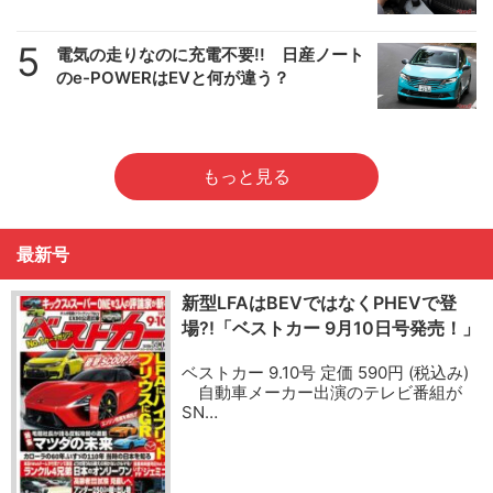
5
電気の走りなのに充電不要!! 日産ノート
のe-POWERはEVと何が違う？
もっと見る
最新号
新型LFAはBEVではなくPHEVで登
場?!「ベストカー 9月10日号発売！」
ベストカー 9.10号 定価 590円 (税込み)
自動車メーカー出演のテレビ番組が
SN…