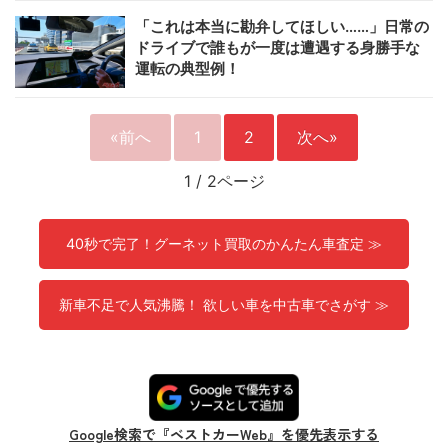
「これは本当に勘弁してほしい……」日常の
ドライブで誰もが一度は遭遇する身勝手な
運転の典型例！
«前へ
1
2
次へ»
1
/
2ページ
40秒で完了！グーネット買取のかんたん車査定 ≫
新車不足で人気沸騰！ 欲しい車を中古車でさがす ≫
Google検索で『ベストカーWeb』を優先表示する