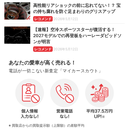
高性能リアショックの前に忘れてない！？ 宝
の持ち腐れを防ぐ足まわりのグリスアップ
レコメンド
2026年5月12日
【速報】空冷スポーツスターが復活する！
2027モデルでの再登板をハーレーダビッドソ
ンが明言
レコメンド
2026年5月12日
あなたの愛車が高く売れる！
電話が一切こない新査定「マイカースカウト」
※ 買取店からの買取提示額（上限額）の差額平均