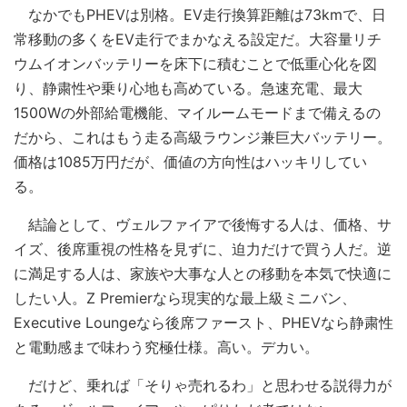
なかでもPHEVは別格。EV走行換算距離は73kmで、日
常移動の多くをEV走行でまかなえる設定だ。大容量リチ
ウムイオンバッテリーを床下に積むことで低重心化を図
り、静粛性や乗り心地も高めている。急速充電、最大
1500Wの外部給電機能、マイルームモードまで備えるの
だから、これはもう走る高級ラウンジ兼巨大バッテリー。
価格は1085万円だが、価値の方向性はハッキリしてい
る。
結論として、ヴェルファイアで後悔する人は、価格、サ
イズ、後席重視の性格を見ずに、迫力だけで買う人だ。逆
に満足する人は、家族や大事な人との移動を本気で快適に
したい人。Z Premierなら現実的な最上級ミニバン、
Executive Loungeなら後席ファースト、PHEVなら静粛性
と電動感まで味わう究極仕様。高い。デカい。
だけど、乗れば「そりゃ売れるわ」と思わせる説得力が