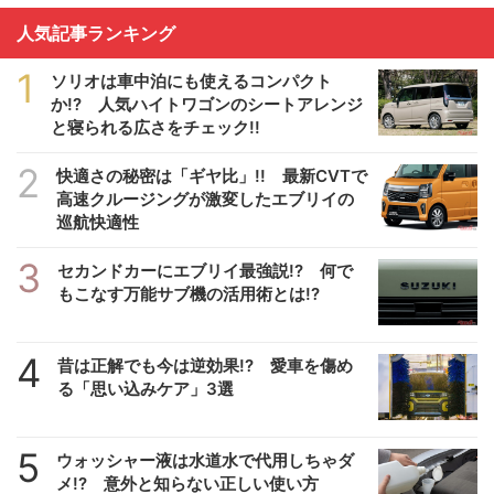
人気記事ランキング
1
ソリオは車中泊にも使えるコンパクト
か!? 人気ハイトワゴンのシートアレンジ
と寝られる広さをチェック!!
2
快適さの秘密は「ギヤ比」!! 最新CVTで
高速クルージングが激変したエブリイの
巡航快適性
3
セカンドカーにエブリイ最強説!? 何で
もこなす万能サブ機の活用術とは!?
4
昔は正解でも今は逆効果!? 愛車を傷め
る「思い込みケア」3選
5
ウォッシャー液は水道水で代用しちゃダ
メ!? 意外と知らない正しい使い方