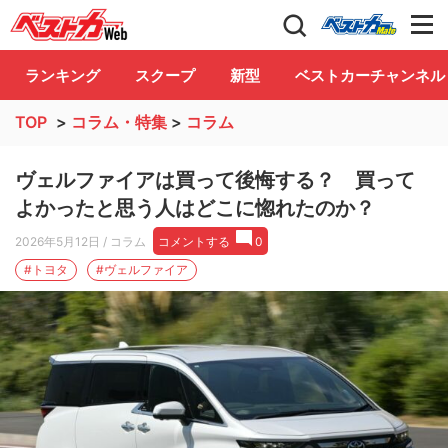
自動車情報誌「ベストカー」
Club
ランキング
スクープ
新型
ベストカーチャンネル
TOP
>
コラム・特集
>
コラム
ヴェルファイアは買って後悔する？ 買って
よかったと思う人はどこに惚れたのか？
2026年5月12日
/ コラム
コメントする
0
#トヨタ
#ヴェルファイア