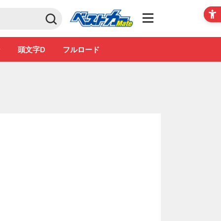
Club
ン
頭文字D
フルロード