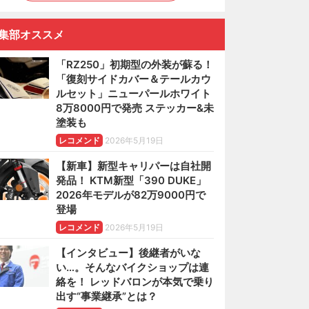
集部オススメ
「RZ250」初期型の外装が蘇る！
「復刻サイドカバー＆テールカウ
ルセット」ニューパールホワイト
8万8000円で発売 ステッカー&未
塗装も
レコメンド
2026年5月19日
【新車】新型キャリパーは自社開
発品！ KTM新型「390 DUKE」
2026年モデルが82万9000円で
登場
レコメンド
2026年5月19日
【インタビュー】後継者がいな
い…。そんなバイクショップは連
絡を！ レッドバロンが本気で乗り
出す“事業継承”とは？