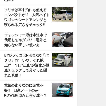
2
ソリオは車中泊にも使える
コンパクトか!? 人気ハイト
ワゴンのシートアレンジと
寝られる広さをチェック!!
3
ウォッシャー液は水道水で
代用しちゃダメ!? 意外と
知らない正しい使い方
4
BYDラッコはN-BOXの「パ
クリ」?? いや、それ以
上!? 辛口”正直”評論家が徹
底チェックして分かった隠
れた真価!!
5
電気の走りなのに充電不
要!! 日産ノートのe-
POWERはEVと何が違う？