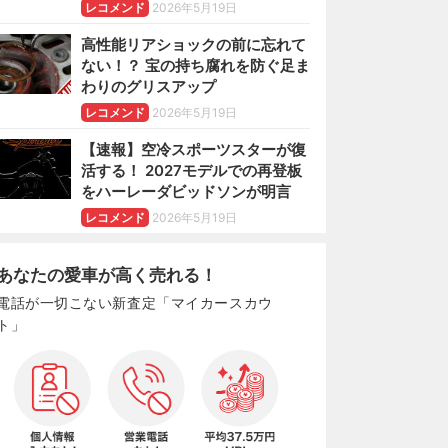
レコメンド
2026年5月19日
高性能リアショックの前に忘れて
ない！？ 宝の持ち腐れを防ぐ足ま
わりのグリスアップ
レコメンド
2026年5月19日
【速報】空冷スポーツスターが復
活する！ 2027モデルでの再登板
をハーレーダビッドソンが明言
レコメンド
2026年5月19日
あなたの愛車が高く売れる！
電話が一切こない新査定「マイカースカウ
ト」