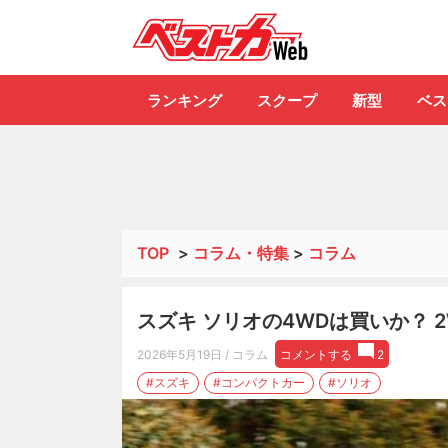
自動車情報誌「ベ
ランキング
スクープ
新型
ベス
TOP
>
コラム・特集
>
コラム
スズキ ソリオの4WDは買いか？ 
2026年5月19日
/ コラム
コメントする
2
#スズキ
#コンパクトカー
#ソリオ