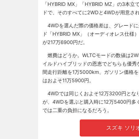
「HYBRID MX」「HYBRID MZ」の3
ドで、そのすべてに2WDと4WDが用意さ
4WDを選んだ際の価格差は、グレードにか
ド「HYBRID MX」（オーディオレス仕様）
が217万6900円だ。
燃費はどうか。WLTCモードの数値は2WDが22
イルドハイブリッドの恩恵でどちらも優秀
間走行距離を1万5000km、ガソリン価格
はおよそ11万5900円。
4WDでは同じくおよそ12万3200円とな
が、4WDを選ぶと購入時に12万5400
では二重の負担になるだろう。
スズキ ソリ