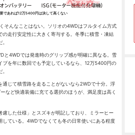
要であれば12万5400円は決して高くない
くそんなことはない。ソリオの4WDはフルタイム方式
での走行安定性に大きく寄与する。冬季に積雪・凍結
だ。
Dと4WDでは発進時のグリップ感が明確に異なる。雪
ブを年に数回でも予定しているなら、12万5400円の
だ。
通じて積雪路を走ることがないなら2WDで十分。浮
ーダーなど快適装備に充てる選択のほうが、満足度は高く
考慮した仕様」とスズキが明記しており、ミラーヒー
用している。4WDでなくても冬の日常使いにある程度
。