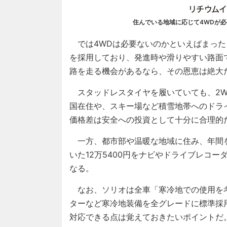
住んでいる地域に応じて4WDが必
では4WDは必要ないのかといえばまった
を採用しており、発進時や滑りやすい路面
路を走る機会があるなら、その恩恵は絶大
スタッドレスタイヤを履いていても、2W
国在住や、スキー場など積雪地帯へのドライ
価格差は安全への投資として十分に合理的
一方、都市部や温暖な地域に住み、年間を
いた12万5400円をナビやドライブレコ
なる。
なお、ソリオは全車「寒冷地での使用を
ターなど寒冷地装備を全グレードに標準採
対応できる点は覚えておきたいポイントだ