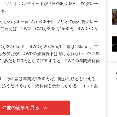
本立て、ソリオ バンディットが「HYBRID MV」の1グレー
れる。
かわらず一律12万5400円。ソリオの売れ筋グレー
で言えば、2WD・CVTが205万1500円、4WD・CVT
.0km/L、4WDが20.7km/L。差は1.3km/L。マ
な数値だが、4WDの燃費低下は避けられない。仮に年
を1Lあたり170円として試算すると、2WDの年間燃料費
り、その差は年間約7300円だ。微妙な額ともいえる
円多く払うだけでなく、燃料費も余分にかかる。コスト面
オの他の記事を見る