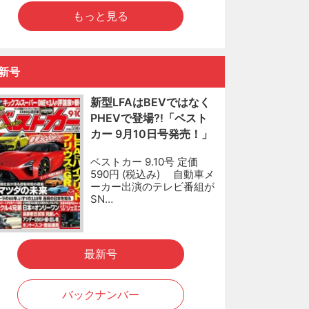
もっと見る
新号
新型LFAはBEVではなく
PHEVで登場?!「ベスト
カー 9月10日号発売！」
ベストカー 9.10号 定価
590円 (税込み) 自動車メ
ーカー出演のテレビ番組が
SN…
最新号
バックナンバー