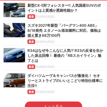
新型CX-5対フォレスター!! 人気国産SUVのポ
イントは上質感か悪路性能か？
最新
2026年5月8日
スズキ2027年新型「バーグマン400 ABS」
8/18発売 エタノール添加燃料に対応、価格は
据え置き98万100円
最新
2026年5月8日
R34はなぜ今こんなに人気!? R33の反省を生か
した原点回帰！ 最後の「RBスカイライン」魅
了とは
最新
2026年5月8日
ダイハツムーヴ＆キャンバスが激進化！ セオ
リーとストライプのいいとこどり特別仕様車に
注目!!
最新
2026年5月8日
もっと見る