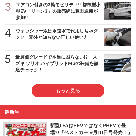
3
エアコン付きの3輪モビリティ!! 都市型小
型EV「リーン3」の販売網に豊田通商が
参加!!
4
ウォッシャー液は水道水で代用しちゃダ
メ!? 意外と知らない正しい使い方
5
最廉価グレードで本当に困らない!? ス
ズキ ソリオ ハイブリッドMGの装備を徹
底チェック!!
もっと見る
最新号
新型LFAはBEVではなくPHEVで登
場?!「ベストカー 9月10日号発売！」