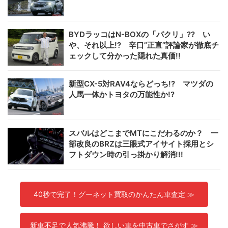
BYDラッコはN-BOXの「パクリ」?? い
や、それ以上!? 辛口”正直”評論家が徹底チ
ェックして分かった隠れた真価!!
新型CX-5対RAV4ならどっち!? マツダの
人馬一体かトヨタの万能性か!?
スバルはどこまでMTにこだわるのか？ 一
部改良のBRZは三眼式アイサイト採用とシ
フトダウン時の引っ掛かり解消!!!
40秒で完了！グーネット買取のかんたん車査定 ≫
新車不足で人気沸騰！ 欲しい車を中古車でさがす ≫