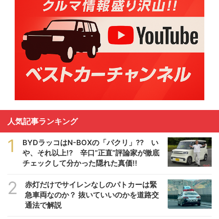
人気記事ランキング
1
BYDラッコはN-BOXの「パクリ」?? い
や、それ以上!? 辛口”正直”評論家が徹底
チェックして分かった隠れた真価!!
2
赤灯だけでサイレンなしのパトカーは緊
急車両なのか？ 抜いていいのかを道路交
通法で解説