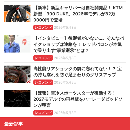
【新車】新型キャリパーは自社開発品！ KTM
新型「390 DUKE」2026年モデルが82万
9000円で登場
レコメンド
2026年5月8日
【インタビュー】後継者がいない…。そんなバ
イクショップは連絡を！ レッドバロンが本気
で乗り出す“事業継承”とは？
レコメンド
2026年5月8日
高性能リアショックの前に忘れてない！？ 宝
の持ち腐れを防ぐ足まわりのグリスアップ
レコメンド
2026年5月8日
【速報】空冷スポーツスターが復活する！
2027モデルでの再登板をハーレーダビッドソ
ンが明言
レコメンド
2026年5月8日
最新記事