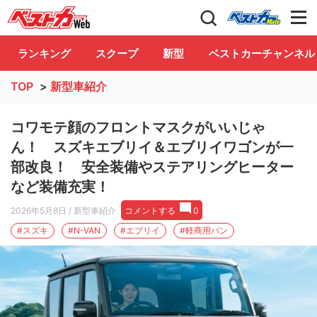
自動車情報誌「ベストカー」
Club
ランキング
スクープ
新型
ベストカーチャンネル
TOP
>
新型車紹介
コワモテ顔のフロントマスクがいいじゃ
ん！ スズキエブリイ＆エブリイワゴンが一
部改良！ 安全装備やステアリングヒーター
など装備充実！
2026年5月8日
/ 新型車紹介
コメントする
0
#スズキ
#N-VAN
#エブリイ
#軽商用バン