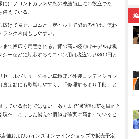
場にはフロントガラスや窓の凍結防止にも役立つた
も備えている。
編
ら広げて被せ、ゴムと固定ベルトで留めるだけ。使わ
トランク常備もしやすい。
ンまで幅広く用意される。背の高い軽向けモデルは税
クシーなどに対応するミニバン用は税込2万9800円と
リセールバリューの高い車種ほど外装コンディション
は査定額にも影響しやすく、「修理するより予防」と
しているわけではない。あくまで“被害軽減”を目的と
る現在、こうした備えの価値は確実に高まっていると
16店舗およびカインズオンラインショップで販売予定