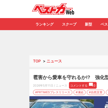
自動車情報誌「ベ
ランキング
スクープ
新型
ベス
TOP
>
ニュース
雹害から愛車を守れるか!? 強化
2026年5月11日
/ ニュース
コメントする
0
#PRTIMESプレスリリース
#凍結
#自然災害