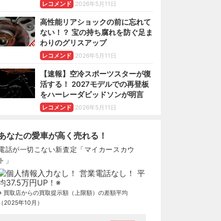
レコメンド
2026年5月11日
高性能リアショックの前に忘れて
ない！？ 宝の持ち腐れを防ぐ足ま
わりのグリスアップ
レコメンド
2026年5月11日
【速報】空冷スポーツスターが復
活する！ 2027モデルでの再登板
をハーレーダビッドソンが明言
レコメンド
2026年5月11日
あなたの愛車が高く売れる！
電話が一切こない新査定「マイカースカウ
ト」
※ 買取店からの買取提示額（上限額）の差額平均
（2025年10月）