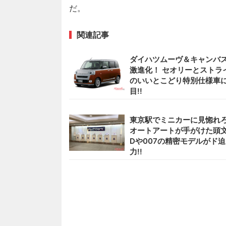
だ。
関連記事
ダイハツムーヴ＆キャンバ
激進化！ セオリーとストラ
のいいとこどり特別仕様車
目!!
東京駅でミニカーに見惚れろ
オートアートが手がけた頭
Dや007の精密モデルがド迫
力!!