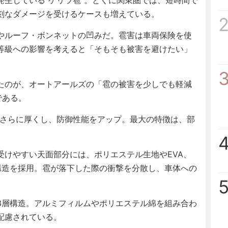
生している“ゲリラ雹”。とくに関東圏では、短時間で
刻なダメージを受けるケースも増えている。
やルーフ・ボンネットの凹みだ。雹害は車両保険を使
等級への影響を考えると「そもそも被害を避けたい」
たのが、オートアールズの「雹の被害を少しでも軽減
である。
をさらに厚くし、防御性能をアップ。最大の特徴は、部
けやすい天面部分には、ポリエステル生地やEVA、
構造を採用。雹が落下した際の衝撃を分散し、車体への
層構造。アルミフィルムやポリエステル綿を組み合わ
配慮されている。