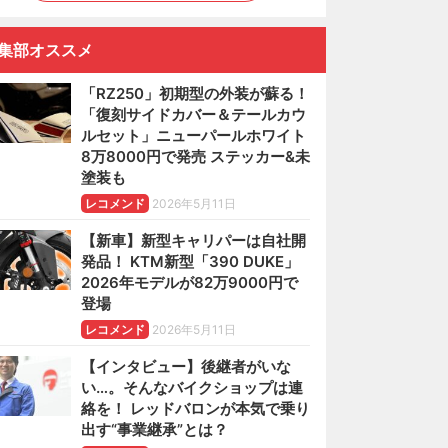
集部オススメ
「RZ250」初期型の外装が蘇る！
「復刻サイドカバー＆テールカウ
ルセット」ニューパールホワイト
8万8000円で発売 ステッカー&未
塗装も
レコメンド
2026年5月11日
【新車】新型キャリパーは自社開
発品！ KTM新型「390 DUKE」
2026年モデルが82万9000円で
登場
レコメンド
2026年5月11日
【インタビュー】後継者がいな
い…。そんなバイクショップは連
絡を！ レッドバロンが本気で乗り
出す“事業継承”とは？