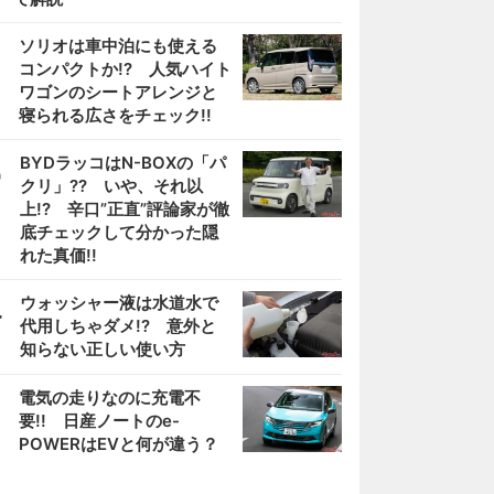
2
ソリオは車中泊にも使える
コンパクトか!? 人気ハイト
ワゴンのシートアレンジと
寝られる広さをチェック!!
3
BYDラッコはN-BOXの「パ
クリ」?? いや、それ以
上!? 辛口”正直”評論家が徹
底チェックして分かった隠
れた真価!!
4
ウォッシャー液は水道水で
代用しちゃダメ!? 意外と
知らない正しい使い方
5
電気の走りなのに充電不
要!! 日産ノートのe-
POWERはEVと何が違う？