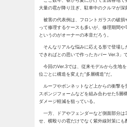
ここ数年、春から夏にかけて全国各地で発
大量の雹が降り注ぎ、駐車中のクルマが深
被害の代表例は、フロントガラスの破損
って修理するケースも多いが、修理期間や
というのがオーナーの本音だろう。
そんなリアルな悩みに応える形で登場し
できればとの思いで作ったカバー Ver.3」
今回のVer.3では、従来モデルから生地
位ごとに構造を変えた“多層構造”だ。
ルーフやボンネットなど上からの衝撃を受
スポンジフォームなどを組み合わせた5層
ダメージ軽減を狙っている。
一方、ドアやフェンダーなど側面部分は3
せ、横殴りの雹だけでなく紫外線対策にも