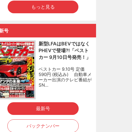
もっと見る
新号
新型LFAはBEVではなく
PHEVで登場?!「ベスト
カー 9月10日号発売！」
ベストカー 9.10号 定価
590円 (税込み) 自動車メ
ーカー出演のテレビ番組が
SN…
最新号
バックナンバー