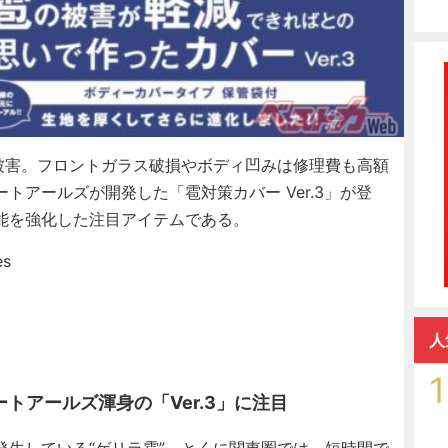
被害。フロントガラス破損やボディ凹みは修理費も高額
トアールズが開発した「雹対策カバー Ver.3」が登
能を強化した注目アイテムである。
s
人
1
トアールズ渾身の「Ver.3」に注目