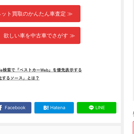
ネット買取のかんたん車査定 ≫
 欲しい車を中古車でさがす ≫
gle検索で『ベストカーWeb』を優先表示する
先するソース」とは？
Facebook
Hatena
LINE