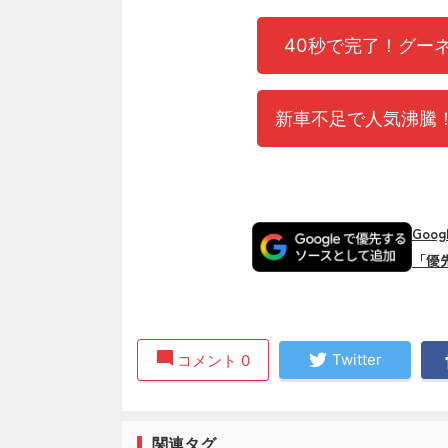
40秒で完了！グー
新車不足で人気沸騰！
Goo
「優
Twitter
コメント 0
関連タグ