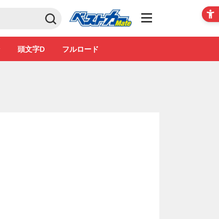
Club
ン
頭文字D
フルロード