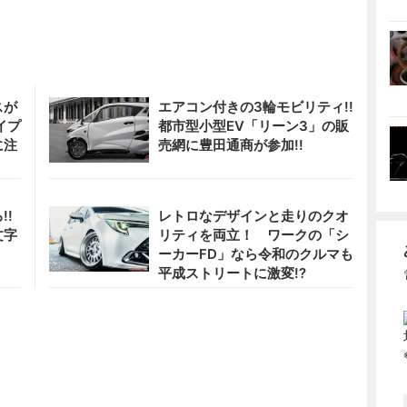
スが
エアコン付きの3輪モビリティ!!
イプ
都市型小型EV「リーン3」の販
に注
売網に豊田通商が参加!!
!!
レトロなデザインと走りのクオ
文字
リティを両立！ ワークの「シ
ーカーFD」なら令和のクルマも
平成ストリートに激変!?