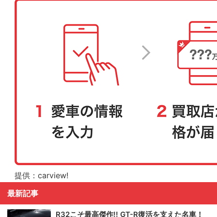
提供：carview!
最新記事
R32こそ最高傑作!! GT-R復活を支えた名車！