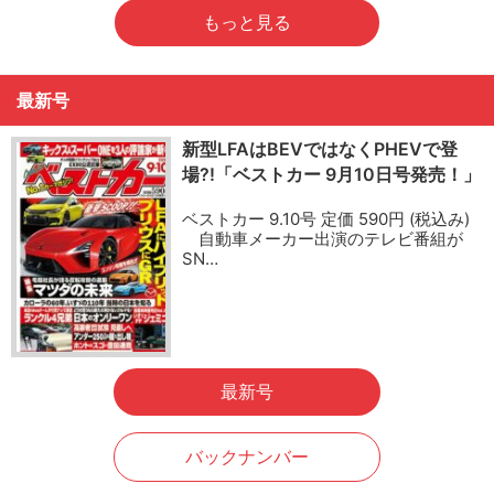
もっと見る
最新号
新型LFAはBEVではなくPHEVで登
場?!「ベストカー 9月10日号発売！」
ベストカー 9.10号 定価 590円 (税込み)
自動車メーカー出演のテレビ番組が
SN…
最新号
バックナンバー