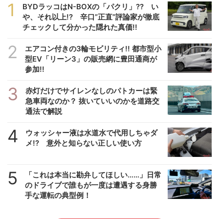
1
BYDラッコはN-BOXの「パクリ」?? い
や、それ以上!? 辛口”正直”評論家が徹底
チェックして分かった隠れた真価!!
2
エアコン付きの3輪モビリティ!! 都市型小
型EV「リーン3」の販売網に豊田通商が
参加!!
3
赤灯だけでサイレンなしのパトカーは緊
急車両なのか？ 抜いていいのかを道路交
通法で解説
4
ウォッシャー液は水道水で代用しちゃダ
メ!? 意外と知らない正しい使い方
5
「これは本当に勘弁してほしい……」日常
のドライブで誰もが一度は遭遇する身勝
手な運転の典型例！