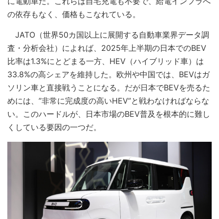
に電動車だ。これらは自宅充電も不要で、給電インフラへ
の依存もなく、価格もこなれている。
JATO（世界50カ国以上に展開する自動車業界データ調
査・分析会社）によれば、2025年上半期の日本でのBEV
比率は1.3%にとどまる一方、HEV（ハイブリッド車）は
33.8%の高シェアを維持した。欧州や中国では、BEVはガ
ソリン車と直接戦うことになる。だが日本でBEVを売るた
めには、”非常に完成度の高いHEV”と戦わなければならな
い。このハードルが、日本市場のBEV普及を根本的に難し
くしている要因の一つだ。