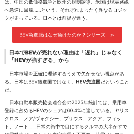
は、中国の低価格競争と欧州の規制誘導、米国は現実路線
へ急速に回帰……という、それぞれまったく異なるロジッ
クが走っている。日本とは前提が違う。
BEV急進派はなぜ負けたのか？シリーズ
日本でBEVが売れない理由は「遅れ」じゃなく
「HEVが強すぎる」から
日本市場を正確に理解するうえで欠かせない視点があ
る。日本はBEV後進国ではなく、
HEV先進国
だということ
だ。
日本自動車販売協会連合会の2025年統計では、乗用車
登録に占めるHEVのシェアは60.4%に達している。ヤリス
クロス、ノア/ヴォクシー、プリウス、アクア、フィッ
ト、ノート……日常の街中で目にするクルマの大半がすで