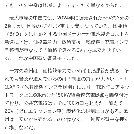
ても、その中身は地域によってまったく異なるからだ。
最大市場の中国では、2024年に販売されたBEVの3分の
2近くが、同等のガソリン車より安くなっている。比亜迪
（BYD）をはじめとする中国メーカーが電池製造コストを
急速に下げ、価格競争力、政策支援、税優遇、充電インフ
ラ整備が重なって「価格で選べるEV」を成立させてい
る。これが中国型の普及モデルだ。
一方の欧州は、価格競争力でいえばまだ課題が残る。そ
れでも普及が進んでいるのは「制度の力」が大きい。EU
はAFIR（代替燃料インフラ規則）により、TEN-Tコアネッ
トワーク上に60kmごと150kW級急速充電拠点を義務付け
ており、公共充電器はすでに100万口を超えた。加えて
ZEV（ゼロエミッション車）義務化の規制圧力がある。欧
州は「安いから売れる」のではなく、「制度が背中を押す
市場」なのだ。