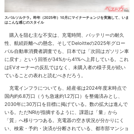
スバルソルテラ。昨年（2025年）10月にマイナーチェンジを実施して、いま
はこんな感じのスタイル
購入を阻む主な不安は、充電時間、バッテリーの耐久
性、航続距離への懸念。そしてDeloitteの2025年グロー
バル自動車消費者調査でも、日本では「次回はガソリン車
に戻す」という回答が34%から41%へ上昇している。これ
はEVオーナーの反乱ではなく、未購入者の様子見が続い
ていることの表れと読むべきだろう。
充電インフラについても、経産省は2024年度末時点で
国内約6.8万口（うち急速約1.2万口）を整備済みとし、
2030年に30万口を目標に掲げている。数の拡大は進んで
いる。ただNRIが指摘するように、課題は「量」から
「質」へ移りつつある。充電器の空き状況が分かりにく
い、検索・予約・決済が分断されている、都市部マンショ