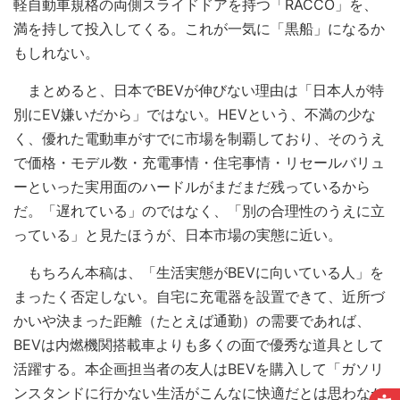
軽自動車規格の両側スライドドアを持つ「RACCO」を、
満を持して投入してくる。これが一気に「黒船」になるか
もしれない。
まとめると、日本でBEVが伸びない理由は「日本人が特
別にEV嫌いだから」ではない。HEVという、不満の少な
く、優れた電動車がすでに市場を制覇しており、そのうえ
で価格・モデル数・充電事情・住宅事情・リセールバリュ
ーといった実用面のハードルがまだまだ残っているから
だ。「遅れている」のではなく、「別の合理性のうえに立
っている」と見たほうが、日本市場の実態に近い。
もちろん本稿は、「生活実態がBEVに向いている人」を
まったく否定しない。自宅に充電器を設置できて、近所づ
かいや決まった距離（たとえば通勤）の需要であれば、
BEVは内燃機関搭載車よりも多くの面で優秀な道具として
活躍する。本企画担当者の友人はBEVを購入して「ガソリ
ンスタンドに行かない生活がこんなに快適だとは思わなか