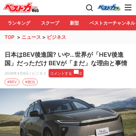
自動車情報誌「ベストカー」
Club
ランキング
スクープ
新型
ベストカーチャンネル
TOP
>
ニュース
>
ビジネス
日本はBEV後進国? いや…世界が「HEV後進
国」だっただけ BEVが「まだ」な理由と事情
2026年4月6日
/ ビジネス
コメントする
0
#BEV
#政治