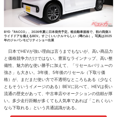
BYD「RACCO」、2026年夏に日本発売予定。軽自動車規格で、初の両側ス
ライドドアを備えるBEV。すごくいいクルマらしい（噂のみ）。写真は2025
年のジャパンモビリティショー出展
日本でHEVが強い理由は言うまでもないが、高い商品力
と価格競争力だけではない。豊富なラインナップ、高い整
備性、魅力的な使い勝手に加えて、「リセールバリューの
強さ」も大きい。3年後、5年後のリセール（下取り価
格）が、まだまだ使い方で不透明なところもある（少なく
ともそういうイメージのある）BEVに比べて、HEVは長い
流通の歴史があって、中古車店やオークションの信頼が厚
い。多少走行距離が多くても人気車であれば「これくらい
なら下取れる」という共通認識がある。