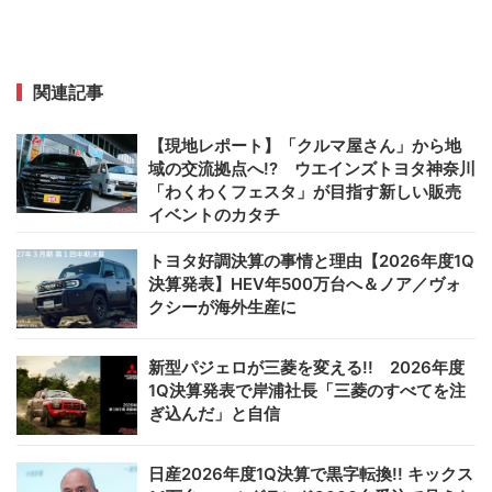
関連記事
【現地レポート】「クルマ屋さん」から地
域の交流拠点へ!? ウエインズトヨタ神奈川
「わくわくフェスタ」が目指す新しい販売
イベントのカタチ
トヨタ好調決算の事情と理由【2026年度1Q
決算発表】HEV年500万台へ＆ノア／ヴォ
クシーが海外生産に
新型パジェロが三菱を変える!! 2026年度
1Q決算発表で岸浦社長「三菱のすべてを注
ぎ込んだ」と自信
日産2026年度1Q決算で黒字転換!! キックス