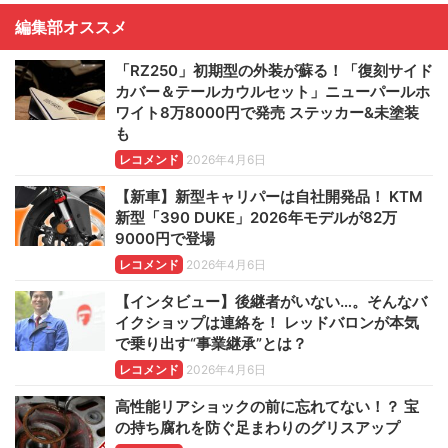
編集部オススメ
「RZ250」初期型の外装が蘇る！「復刻サイド
カバー＆テールカウルセット」ニューパールホ
ワイト8万8000円で発売 ステッカー&未塗装
も
レコメンド
2026年4月6日
【新車】新型キャリパーは自社開発品！ KTM
新型「390 DUKE」2026年モデルが82万
9000円で登場
レコメンド
2026年4月6日
【インタビュー】後継者がいない…。そんなバ
イクショップは連絡を！ レッドバロンが本気
で乗り出す“事業継承”とは？
レコメンド
2026年4月6日
高性能リアショックの前に忘れてない！？ 宝
の持ち腐れを防ぐ足まわりのグリスアップ