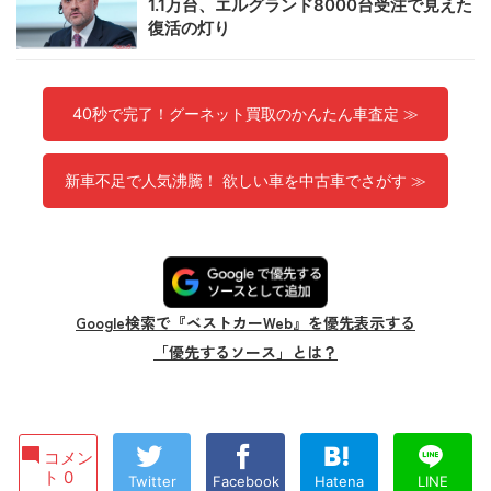
1.1万台、エルグランド8000台受注で見えた
復活の灯り
40秒で完了！グーネット買取のかんたん車査定 ≫
新車不足で人気沸騰！ 欲しい車を中古車でさがす ≫
Google検索で『ベストカーWeb』を優先表示する
「優先するソース」とは？
コメン
ト 0
Twitter
Facebook
Hatena
LINE