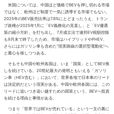
米国については、中国ほど価格でBEVを押し切れる市場
ではなく、欧州ほど制度で一気に誘導する市場でもない。
2025年のBEV販売比率は7.8%にとどまったうえ、トラン
プ政権が2025年1月に「EV義務化の見直し」と「EV優遇
策の縮小方針」を打ち出し、7月成立法で連邦EV税額控除
も9月末で終了したため、市場はハイブリッドやPHEV、
さらにはガソリン車も含めた“現実路線の選択型電動化”へ
と重心を移しつつある。
そもそも中国や欧州各国は、いま「国策」としてBEV推
しを続けている。20世紀最大の発明ともいえる「ガソリ
ン車（HEV含む）」において、世界各地で日本車のリード
は決定的だという現実がある。中国や欧州各国には、この
リードに追いつき追い越すための国策という、BEVへ投資
を続ける理由と事情がある。
つまり「世界ではBEVが売れている」という一文の裏に