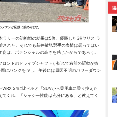
編
のファンが応援に詰めかけた
Z」の全日本ラリーの初挑戦の結果は5位。優勝したGRヤリス ラ
も離された。それでも新井敏弘選手の表情は曇ってはい
す姿は、ポテンシャルの高さを感じたからであろう。
フロントのドライブシャフトが折れて右前の駆動が抜
路面にパンクを喫し、午後には原因不明のパワーダウン
RX S4に比べると「SUVから乗用車に乗り換えた
えてくれ、「シャシー性能は充分にある」と教えてく