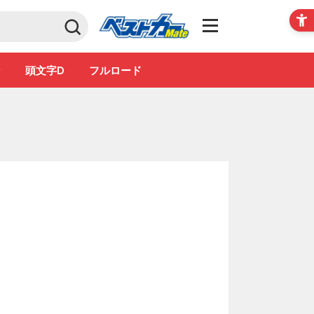
Club
ン
頭文字D
フルロード