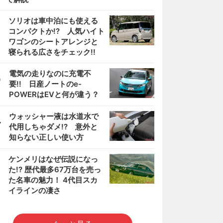
2
ソリオは車中泊にも使える
コンパクトか!? 人気ハイト
ワゴンのシートアレンジと
寝られる広さをチェック!!
3
電気の走りなのに充電不
要!! 日産ノートのe-
POWERはEVと何が違う？
4
ウォッシャー液は水道水で
代用しちゃダメ!? 意外と
知らない正しい使い方
5
ケンメリはなぜ伝説になっ
た!? 歴代最多67万台を売っ
た名車の魅力！ 4代目スカ
イラインの凄さ