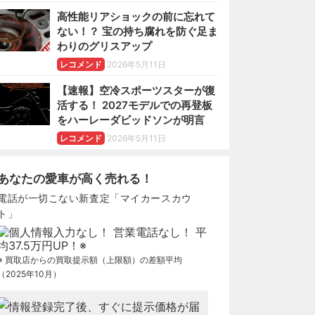
高性能リアショックの前に忘れて
ない！？ 宝の持ち腐れを防ぐ足ま
わりのグリスアップ
レコメンド
2026年5月11日
【速報】空冷スポーツスターが復
活する！ 2027モデルでの再登板
をハーレーダビッドソンが明言
レコメンド
2026年5月11日
あなたの愛車が高く売れる！
電話が一切こない新査定「マイカースカウ
ト」
※ 買取店からの買取提示額（上限額）の差額平均
（2025年10月）