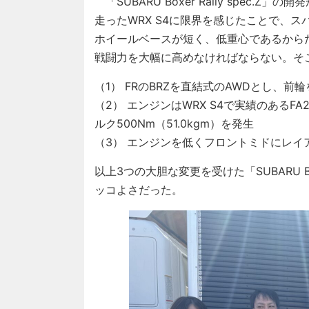
「SUBARU Boxer Rally spec
走ったWRX S4に限界を感じたことで、
ホイールベースが短く、低重心であるから
戦闘力を大幅に高めなければならない。そ
（1） FRのBRZを直結式のAWDとし、
（2） エンジンはWRX S4で実績のあるF
ルク500Nm（51.0kgm）を発生
（3） エンジンを低くフロントミドにレ
以上3つの大胆な変更を受けた「SUBARU Bo
ッコよさだった。