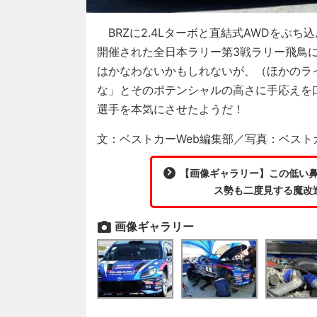
BRZに2.4Lターボと直結式AWDをぶち込んだ「S
開催された全日本ラリー第3戦ラリー飛鳥
はかなわないかもしれないが、（ほかのラ
な」とそのポテンシャルの高さに手応えを
選手を本気にさせたようだ！
文：ベストカーWeb編集部／写真：ベストカ
【画像ギャラリー】この低い鼻
ス勢も二度見する魔改造
画像ギャラリー