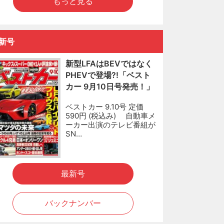
もっと見る
新号
新型LFAはBEVではなく
PHEVで登場?!「ベスト
カー 9月10日号発売！」
ベストカー 9.10号 定価
590円 (税込み) 自動車メ
ーカー出演のテレビ番組が
SN…
最新号
バックナンバー