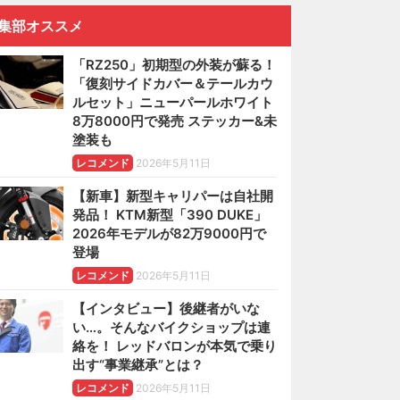
集部オススメ
「RZ250」初期型の外装が蘇る！
「復刻サイドカバー＆テールカウ
ルセット」ニューパールホワイト
8万8000円で発売 ステッカー&未
塗装も
レコメンド
2026年5月11日
【新車】新型キャリパーは自社開
発品！ KTM新型「390 DUKE」
2026年モデルが82万9000円で
登場
レコメンド
2026年5月11日
【インタビュー】後継者がいな
い…。そんなバイクショップは連
絡を！ レッドバロンが本気で乗り
出す“事業継承”とは？
レコメンド
2026年5月11日