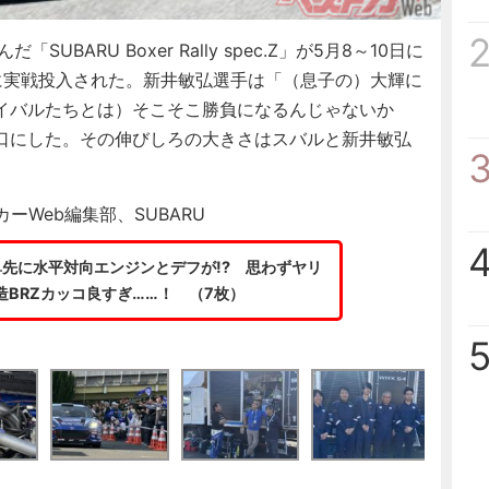
UBARU Boxer Rally spec.Z」が5月8～10日に
に実戦投入された。新井敏弘選手は「（息子の）大輝に
イバルたちとは）そこそこ勝負になるんじゃないか
口にした。その伸びしろの大きさはスバルと新井敏弘
ーWeb編集部、SUBARU
先に水平対向エンジンとデフが!? 思わずヤリ
BRZカッコ良すぎ……！ （7枚）