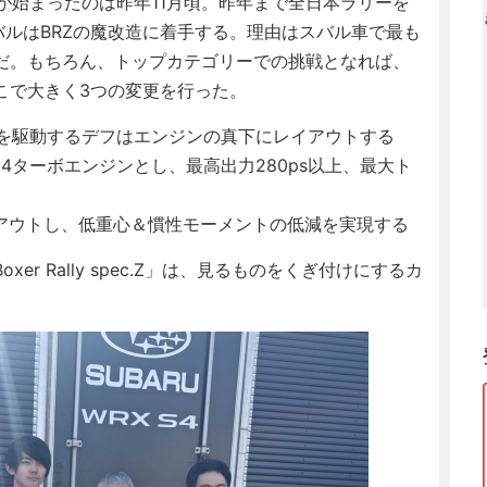
.Z」の開発が始まったのは昨年11月頃。昨年まで全日本ラリーを
スバルはBRZの魔改造に着手する。理由はスバル車で最も
だ。もちろん、トップカテゴリーでの挑戦となれば、
こで大きく3つの変更を行った。
前輪を駆動するデフはエンジンの真下にレイアウトする
A24ターボエンジンとし、最高出力280ps以上、最大ト
イアウトし、低重心＆慣性モーメントの低減を実現する
xer Rally spec.Z」は、見るものをくぎ付けにするカ