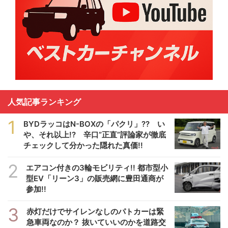
人気記事ランキング
1
BYDラッコはN-BOXの「パクリ」?? い
や、それ以上!? 辛口”正直”評論家が徹底
チェックして分かった隠れた真価!!
2
エアコン付きの3輪モビリティ!! 都市型小
型EV「リーン3」の販売網に豊田通商が
参加!!
3
赤灯だけでサイレンなしのパトカーは緊
急車両なのか？ 抜いていいのかを道路交