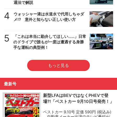
通法で解説
4
ウォッシャー液は水道水で代用しちゃダ
メ!? 意外と知らない正しい使い方
5
「これは本当に勘弁してほしい……」日常
のドライブで誰もが一度は遭遇する身勝
手な運転の典型例！
もっと見る
最新号
新型LFAはBEVではなくPHEVで登
場?!「ベストカー 9月10日号発売！」
ベストカー 9.10号 定価 590円 (税込み)
自動車メーカー出演のテレビ番組が