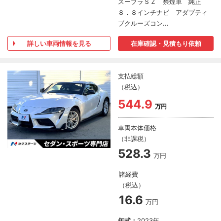
スープラＳＺ 禁煙車 純正
８．８インチナビ アダプティ
ブクルーズコン...
詳しい車両情報を見る
在庫確認・見積もり依頼
支払総額
（税込）
544.9
万円
車両本体価格
（非課税）
528.3
万円
諸経費
（税込）
16.6
万円
年式：
2023年