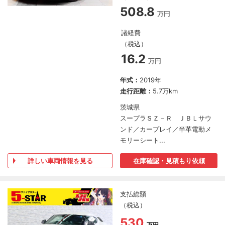
508.8
万円
諸経費
（税込）
16.2
万円
年式：
2019年
走行距離：
5.7万km
茨城県
スープラＳＺ－Ｒ ＪＢＬサウ
ンド／カープレイ／半革電動メ
モリーシート...
詳しい車両情報を見る
在庫確認・見積もり依頼
支払総額
（税込）
530
万円