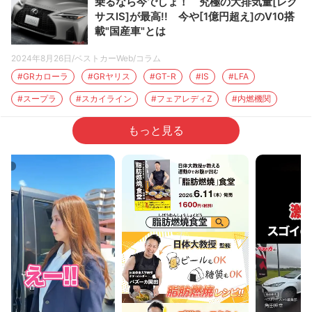
乗るなら今でしょ！ 究極の大排気量[レク
サスIS]が最高!! 今や[1億円超え]のV10搭
載"国産車"とは
2024年8月26日
/
ベストカーWeb
/
コラム
GRカローラ
GRヤリス
GT-R
IS
LFA
スープラ
スカイライン
フェアレディZ
内燃機関
もっと見る