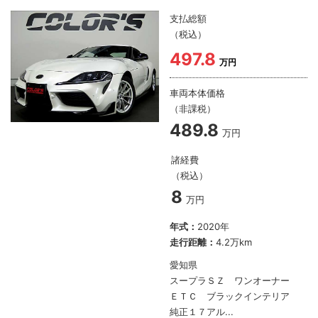
支払総額
（税込）
497.8
万円
車両本体価格
（非課税）
489.8
万円
諸経費
（税込）
8
万円
年式：
2020年
走行距離：
4.2万km
愛知県
スープラＳＺ ワンオーナー
ＥＴＣ ブラックインテリア
純正１７アル...