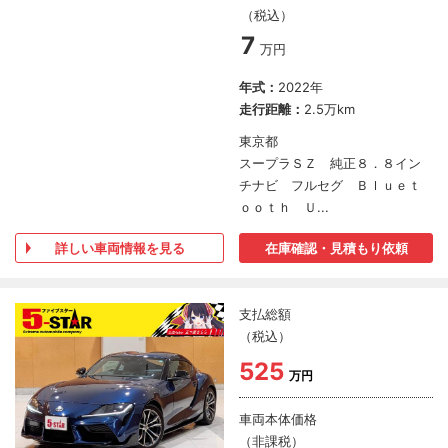
（税込）
7
万円
年式：
2022年
走行距離：
2.5万km
東京都
スープラＳＺ 純正８．８イン
チナビ フルセグ Ｂｌｕｅｔ
ｏｏｔｈ Ｕ...
詳しい車両情報を見る
在庫確認・見積もり依頼
支払総額
（税込）
525
万円
車両本体価格
（非課税）