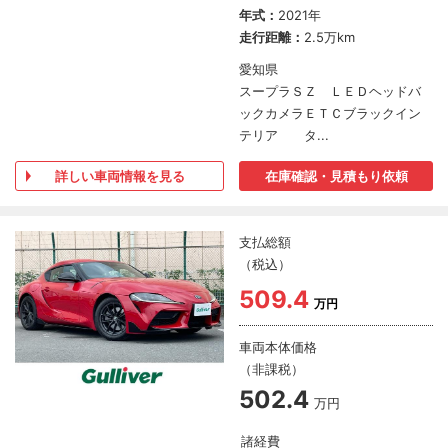
年式：
2021年
走行距離：
2.5万km
愛知県
スープラＳＺ ＬＥＤヘッドバ
ックカメラＥＴＣブラックイン
テリア タ...
詳しい車両情報を見る
在庫確認・見積もり依頼
支払総額
（税込）
509.4
万円
車両本体価格
（非課税）
502.4
万円
諸経費