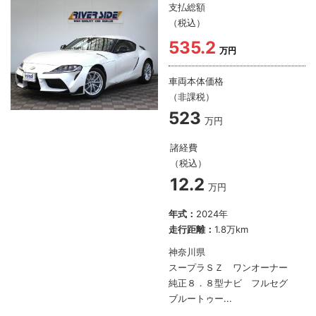
支払総額
（税込）
535.2
万円
車両本体価格
（非課税）
523
万円
諸経費
（税込）
12.2
万円
年式：
2024年
走行距離：
1.8万km
神奈川県
スープラＳＺ ワンオーナー
純正８．８型ナビ フルセグ
ブルートゥー...