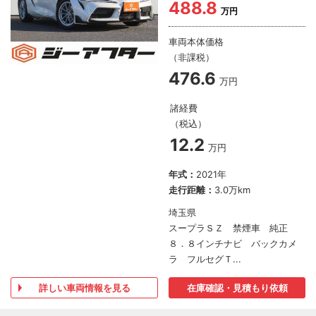
488.8
万円
車両本体価格
（非課税）
476.6
万円
諸経費
（税込）
12.2
万円
年式：
2021年
走行距離：
3.0万km
埼玉県
スープラＳＺ 禁煙車 純正
８．８インチナビ バックカメ
ラ フルセグＴ...
詳しい車両情報を見る
在庫確認・見積もり依頼