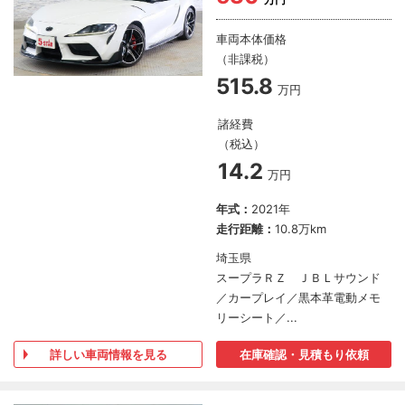
車両本体価格
（非課税）
515.8
万円
諸経費
（税込）
14.2
万円
年式：
2021年
走行距離：
10.8万km
埼玉県
スープラＲＺ ＪＢＬサウンド
／カープレイ／黒本革電動メモ
リーシート／...
詳しい車両情報を見る
在庫確認・見積もり依頼