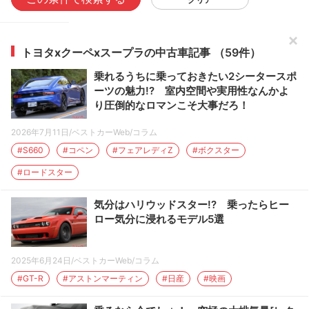
×
トヨタxクーペxスープラの中古車記事
（59件）
乗れるうちに乗っておきたい2シータースポ
ーツの魅力!? 室内空間や実用性なんかよ
り圧倒的なロマンこそ大事だろ！
2026年7月11日
/
ベストカーWeb
/
コラム
S660
コペン
フェアレディZ
ボクスター
ロードスター
気分はハリウッドスター!? 乗ったらヒー
ロー気分に浸れるモデル5選
2025年6月24日
/
ベストカーWeb
/
コラム
GT-R
アストンマーティン
日産
映画