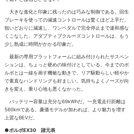
大きな進化と印象に残ったのは巧みな制御である。回生
ブレーキを使っての減速コントロールは驚くほど上手だ。
狙いどおりに減速し、ワンペダルで完全停止まで違和感な
くこなした。アダプティブクルーズコントロールは、もう
少し熟成に時間がかかる印象だ。
最新の専用プラットフォームに組み付けられたサスペン
ションは、ちょっと硬めの味付けとしている。今までのボ
ルボとは一線を画す機敏な動きで、リア駆動らしい軽やか
で素直なハンドリングも好ましい。気持ちよくノーズが向
きを変え、乗り心地も悪くなかった。
バッテリー容量は充分な69kWhだ。一充電走行距離は
560kmである。廉価モデルが加われば、より魅力を増す
上質なBEVだ。
●ボルボEX30 諸元表