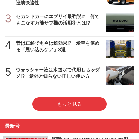
巡航快適性
3
セカンドカーにエブリイ最強説!? 何で
もこなす万能サブ機の活用術とは!?
4
昔は正解でも今は逆効果!? 愛車を傷め
る「思い込みケア」3選
5
ウォッシャー液は水道水で代用しちゃダ
メ!? 意外と知らない正しい使い方
もっと見る
最新号