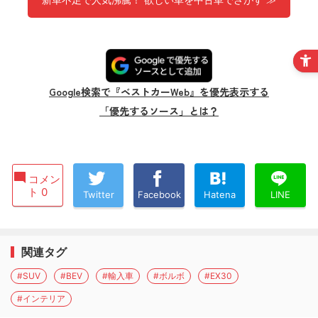
Google検索で『ベストカーWeb』を優先表示する
「優先するソース」とは？
コメン
ト 0
Twitter
Facebook
Hatena
LINE
関連タグ
#SUV
#BEV
#輸入車
#ボルボ
#EX30
#インテリア