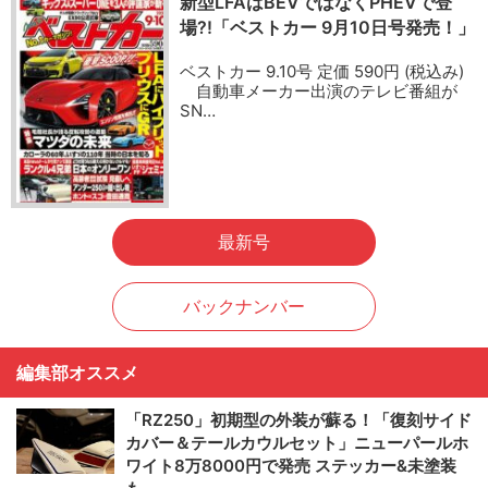
新型LFAはBEVではなくPHEVで登
場?!「ベストカー 9月10日号発売！」
ベストカー 9.10号 定価 590円 (税込み)
自動車メーカー出演のテレビ番組が
SN…
最新号
バックナンバー
編集部オススメ
「RZ250」初期型の外装が蘇る！「復刻サイド
カバー＆テールカウルセット」ニューパールホ
ワイト8万8000円で発売 ステッカー&未塗装