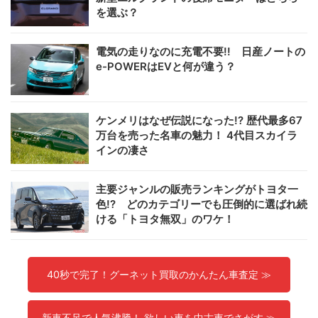
を選ぶ？
電気の走りなのに充電不要!! 日産ノートの
e-POWERはEVと何が違う？
ケンメリはなぜ伝説になった!? 歴代最多67
万台を売った名車の魅力！ 4代目スカイラ
インの凄さ
主要ジャンルの販売ランキングがトヨタ一
色!? どのカテゴリーでも圧倒的に選ばれ続
ける「トヨタ無双」のワケ！
40秒で完了！グーネット買取のかんたん車査定 ≫
新車不足で人気沸騰！ 欲しい車を中古車でさがす ≫