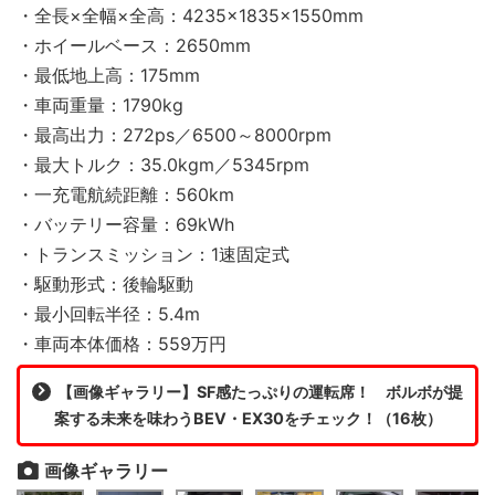
・全長×全幅×全高：4235×1835×1550mm
・ホイールベース：2650mm
・最低地上高：175mm
・車両重量：1790kg
・最高出力：272ps／6500～8000rpm
・最大トルク：35.0kgm／5345rpm
・一充電航続距離：560km
・バッテリー容量：69kWh
・トランスミッション：1速固定式
・駆動形式：後輪駆動
・最小回転半径：5.4m
・車両本体価格：559万円
【画像ギャラリー】SF感たっぷりの運転席！ ボルボが提
案する未来を味わうBEV・EX30をチェック！（16枚）
画像ギャラリー