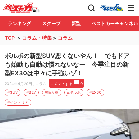
自動車情報誌「ベストカー」
Club
ランキング
スクープ
新型
ベストカーチャンネル
TOP
>
コラム・特集
>
コラム
ボルボの新型SUV悪くないやん！ でもドア
も始動も自動は慣れないなー 今季注目の新
型EX30は中々に手強いゾ！
2024年4月20日
/ コラム
コメントする
0
#SUV
#BEV
#輸入車
#ボルボ
#EX30
#インテリア