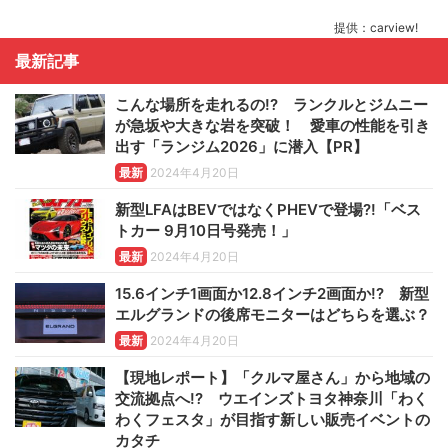
提供：carview!
最新記事
こんな場所を走れるの!? ランクルとジムニー
が急坂や大きな岩を突破！ 愛車の性能を引き
出す「ランジム2026」に潜入【PR】
最新
2024年4月20日
新型LFAはBEVではなくPHEVで登場?!「ベス
トカー 9月10日号発売！」
最新
2024年4月20日
15.6インチ1画面か12.8インチ2画面か!? 新型
エルグランドの後席モニターはどちらを選ぶ？
最新
2024年4月20日
【現地レポート】「クルマ屋さん」から地域の
交流拠点へ!? ウエインズトヨタ神奈川「わく
わくフェスタ」が目指す新しい販売イベントの
カタチ