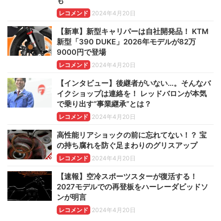
も
レコメンド
2024年4月20日
【新車】新型キャリパーは自社開発品！ KTM
新型「390 DUKE」2026年モデルが82万
9000円で登場
レコメンド
2024年4月20日
【インタビュー】後継者がいない…。そんなバ
イクショップは連絡を！ レッドバロンが本気
で乗り出す“事業継承”とは？
レコメンド
2024年4月20日
高性能リアショックの前に忘れてない！？ 宝
の持ち腐れを防ぐ足まわりのグリスアップ
レコメンド
2024年4月20日
【速報】空冷スポーツスターが復活する！
2027モデルでの再登板をハーレーダビッドソ
ンが明言
レコメンド
2024年4月20日