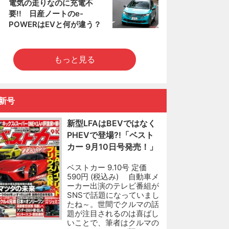
5
電気の走りなのに充電不
要!! 日産ノートのe-
POWERはEVと何が違う？
もっと見る
新号
新型LFAはBEVではなく
PHEVで登場?!「ベスト
カー 9月10日号発売！」
ベストカー 9.10号 定価
590円 (税込み) 自動車メ
ーカー出演のテレビ番組が
SNSで話題になっていまし
たね～。世間でクルマの話
題が注目されるのは喜ばし
いことで、筆者はクルマの