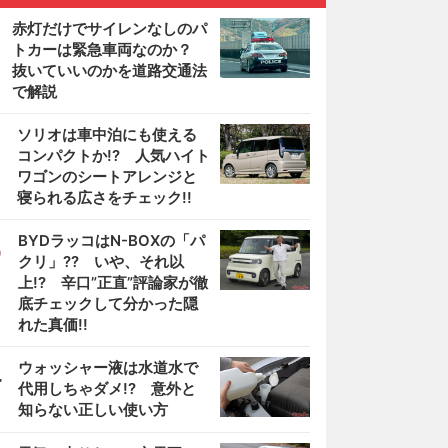
赤灯だけでサイレンなしのパ
トカーは緊急車両なのか？
抜いていいのかを道路交通法
で解説
2
ソリオは車中泊にも使える
コンパクトか!? 人気ハイト
ワゴンのシートアレンジと
寝られる広さをチェック!!
3
BYDラッコはN-BOXの「パ
クリ」?? いや、それ以
上!? 辛口”正直”評論家が徹
底チェックして分かった隠
れた真価!!
4
ウォッシャー液は水道水で
代用しちゃダメ!? 意外と
知らない正しい使い方