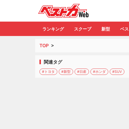
自動車情報誌「ベ
ランキング
スクープ
新型
ベス
TOP
>
関連タグ
#トヨタ
#新型
#日産
#ホンダ
#SUV