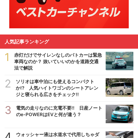
人気記事ランキング
1
赤灯だけでサイレンなしのパトカーは緊急
車両なのか？ 抜いていいのかを道路交通
法で解説
2
ソリオは車中泊にも使えるコンパクト
か!? 人気ハイトワゴンのシートアレン
ジと寝られる広さをチェック!!
3
電気の走りなのに充電不要!! 日産ノート
のe-POWERはEVと何が違う？
4
ウォッシャー液は水道水で代用しちゃダ