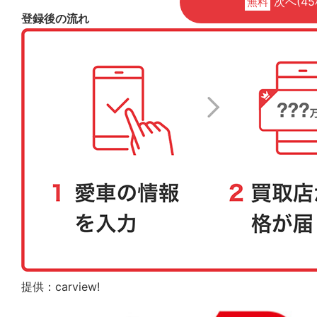
次へ(45
無料
登録後の流れ
提供：carview!