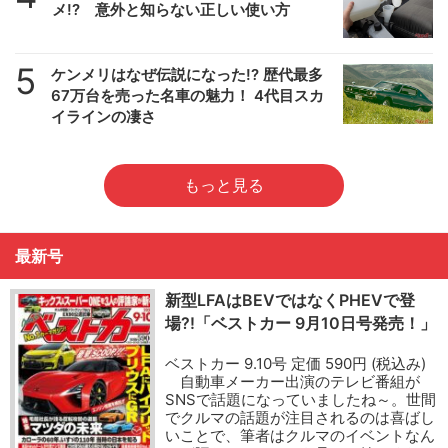
メ!? 意外と知らない正しい使い方
5
ケンメリはなぜ伝説になった!? 歴代最多
67万台を売った名車の魅力！ 4代目スカ
イラインの凄さ
もっと見る
最新号
新型LFAはBEVではなくPHEVで登
場?!「ベストカー 9月10日号発売！」
ベストカー 9.10号 定価 590円 (税込み)
自動車メーカー出演のテレビ番組が
SNSで話題になっていましたね～。世間
でクルマの話題が注目されるのは喜ばし
いことで、筆者はクルマのイベントなん