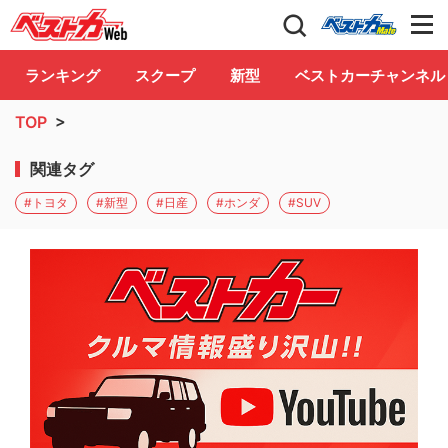
自動車情報誌「ベストカー」
Club
ランキング
スクープ
新型
ベストカーチャンネル
TOP
>
関連タグ
#トヨタ
#新型
#日産
#ホンダ
#SUV