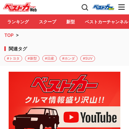
自動車情報誌「ベストカー」
Club
ランキング
スクープ
新型
ベストカーチャンネル
TOP
>
関連タグ
#トヨタ
#新型
#日産
#ホンダ
#SUV