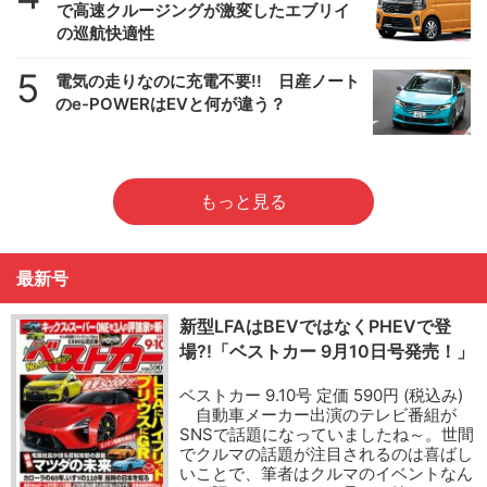
で高速クルージングが激変したエブリイ
の巡航快適性
5
電気の走りなのに充電不要!! 日産ノート
のe-POWERはEVと何が違う？
もっと見る
最新号
新型LFAはBEVではなくPHEVで登
場?!「ベストカー 9月10日号発売！」
ベストカー 9.10号 定価 590円 (税込み)
自動車メーカー出演のテレビ番組が
SNSで話題になっていましたね～。世間
でクルマの話題が注目されるのは喜ばし
いことで、筆者はクルマのイベントなん