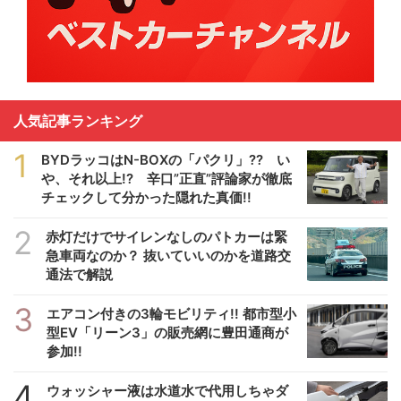
人気記事ランキング
1
BYDラッコはN-BOXの「パクリ」?? い
や、それ以上!? 辛口”正直”評論家が徹底
チェックして分かった隠れた真価!!
2
赤灯だけでサイレンなしのパトカーは緊
急車両なのか？ 抜いていいのかを道路交
通法で解説
3
エアコン付きの3輪モビリティ!! 都市型小
型EV「リーン3」の販売網に豊田通商が
参加!!
4
ウォッシャー液は水道水で代用しちゃダ