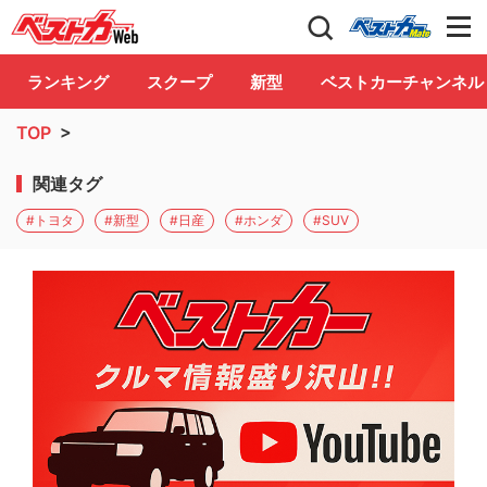
自動車情報誌「ベストカー」
Club
ランキング
スクープ
新型
ベストカーチャンネル
TOP
>
関連タグ
#トヨタ
#新型
#日産
#ホンダ
#SUV