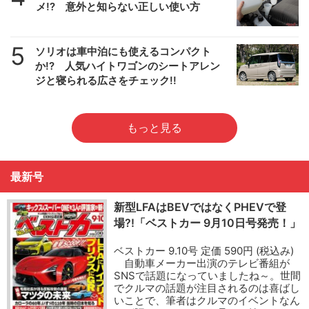
メ!? 意外と知らない正しい使い方
5
ソリオは車中泊にも使えるコンパクト
か!? 人気ハイトワゴンのシートアレン
ジと寝られる広さをチェック!!
もっと見る
最新号
新型LFAはBEVではなくPHEVで登
場?!「ベストカー 9月10日号発売！」
ベストカー 9.10号 定価 590円 (税込み)
自動車メーカー出演のテレビ番組が
SNSで話題になっていましたね～。世間
でクルマの話題が注目されるのは喜ばし
いことで、筆者はクルマのイベントなん