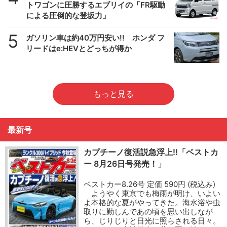
トワゴンに圧勝するエブリイの「FR駆動
による圧倒的な登坂力」
5
ガソリン車は約40万円安い!! ホンダ フ
リードはe:HEVとどっちが得か
もっと見る
最新号
カプチーノ復活説急浮上!!「ベストカ
ー 8月26日号発売！」
ベストカー8.26号 定価 590円 (税込み)
ようやく東京でも梅雨が明け、いよい
よ本格的な夏がやってきた。海水浴や虫
取りに勤しんであの頃を思い出しなが
ら、じりじりと日光に照らされる日々。