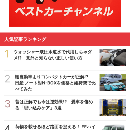
人気記事ランキング
1
ウォッシャー液は水道水で代用しちゃダ
メ!? 意外と知らない正しい使い方
2
軽自動車よりコンパクトカーが正解!?
日産 ノート対N-BOXを価格と維持費で比
べてみた
3
昔は正解でも今は逆効果!? 愛車を傷め
る「思い込みケア」3選
4
荷物を載せるほど路面を捉える！ FFハイ