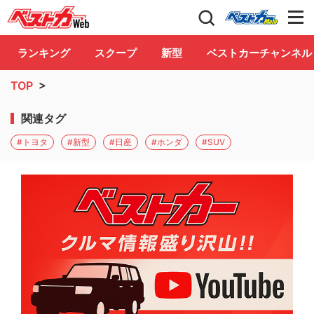
自動車情報誌「ベストカー」
Club
ランキング
スクープ
新型
ベストカーチャンネル
TOP
>
関連タグ
#トヨタ
#新型
#日産
#ホンダ
#SUV