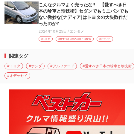
こんなクルマよく売ったな!! 【愛すべき日
本の珍車と珍技術】セダンでもミニバンでも
ない微妙な[ナディア]はトヨタの大失敗作だ
ったのか?
2024年10月25日
/
エンタメ
#トヨタ
#愛すべき日本の珍車と珍技術
#ナディア
関連タグ
#トヨタ
#ホンダ
#アルファード
#愛すべき日本の珍車と珍技術
#オデッセイ