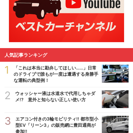
人気記事ランキング
1
「これは本当に勘弁してほしい……」日常
のドライブで誰もが一度は遭遇する身勝手
な運転の典型例！
2
ウォッシャー液は水道水で代用しちゃダ
メ!? 意外と知らない正しい使い方
3
エアコン付きの3輪モビリティ!! 都市型小
型EV「リーン3」の販売網に豊田通商が
参加!!