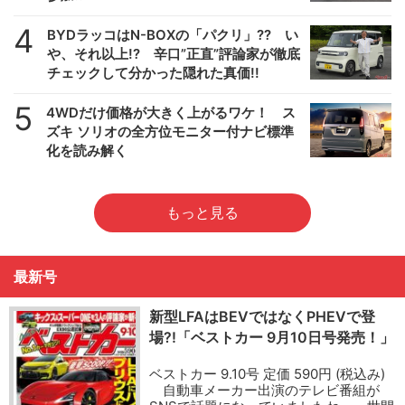
4
BYDラッコはN-BOXの「パクリ」?? い
や、それ以上!? 辛口”正直”評論家が徹底
チェックして分かった隠れた真価!!
5
4WDだけ価格が大きく上がるワケ！ ス
ズキ ソリオの全方位モニター付ナビ標準
化を読み解く
もっと見る
最新号
新型LFAはBEVではなくPHEVで登
場?!「ベストカー 9月10日号発売！」
ベストカー 9.10号 定価 590円 (税込み)
自動車メーカー出演のテレビ番組が