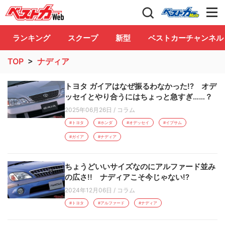
自動車情報誌「ベストカー」
Club
ランキング
スクープ
新型
ベストカーチャンネル
TOP
>
ナディア
トヨタ ガイアはなぜ振るわなかった!? オデ
ッセイとやり合うにはちょっと急すぎ……？
2025年06月26日
/
コラム
#トヨタ
#ホンダ
#オデッセイ
#イプサム
#ガイア
#ナディア
ちょうどいいサイズなのにアルファード並み
の広さ!! ナディアこそ今じゃない!?
2024年12月06日
/
コラム
#トヨタ
#アルファード
#ナディア