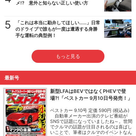
メ!? 意外と知らない正しい使い方
5
「これは本当に勘弁してほしい……」日常
のドライブで誰もが一度は遭遇する身勝
手な運転の典型例！
もっと見る
最新号
新型LFAはBEVではなくPHEVで登
場?!「ベストカー 9月10日号発売！」
ベストカー 9.10号 定価 590円 (税込み)
自動車メーカー出演のテレビ番組が
SNSで話題になっていましたね～。世間
でクルマの話題が注目されるのは喜ばし
いことで、筆者はクルマのイベントなん