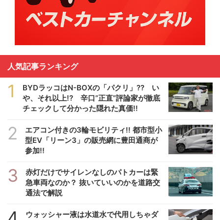
人気記事ランキング
1
BYDラッコはN-BOXの「パクリ」?? い
や、それ以上!? 辛口”正直”評論家が徹底
チェックして分かった隠れた真価!!
2
エアコン付きの3輪モビリティ!! 都市型小
型EV「リーン3」の販売網に豊田通商が
参加!!
3
赤灯だけでサイレンなしのパトカーは緊
急車両なのか？ 抜いていいのかを道路交
通法で解説
4
ウォッシャー液は水道水で代用しちゃダ