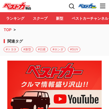
自動車情報誌「ベストカー」
Club
ランキング
スクープ
新型
ベストカーチャンネル
TOP
>
関連タグ
#トヨタ
#新型
#日産
#ホンダ
#SUV