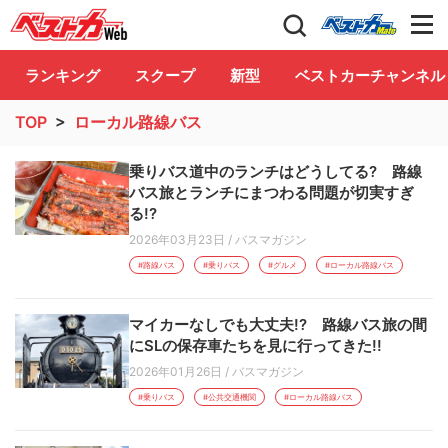
自動車情報誌「ベストカー」
Club
ランキング
スクープ
新型
ベストカーチャンネル
TOP
>
ローカル路線バス
乗りバス道中のランチはどうしてる? 路線
バス旅とランチにまつわる問題が切実すぎ
る!?
2026年03月23日
/
バスマガジン
#路線バス
#乗りバス
#グルメ
#ローカル路線バス
マイカーなしでも大丈夫!? 路線バス旅の間
にSLの保存車たちを見に行ってきた!!
2026年01月26日
/
バスマガジン
#乗りバス
#公共交通機関
#ローカル路線バス