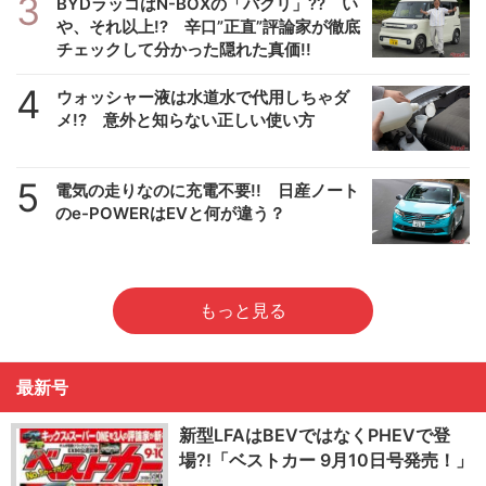
3
BYDラッコはN-BOXの「パクリ」?? い
や、それ以上!? 辛口”正直”評論家が徹底
チェックして分かった隠れた真価!!
4
ウォッシャー液は水道水で代用しちゃダ
メ!? 意外と知らない正しい使い方
5
電気の走りなのに充電不要!! 日産ノート
のe-POWERはEVと何が違う？
もっと見る
最新号
新型LFAはBEVではなくPHEVで登
場?!「ベストカー 9月10日号発売！」