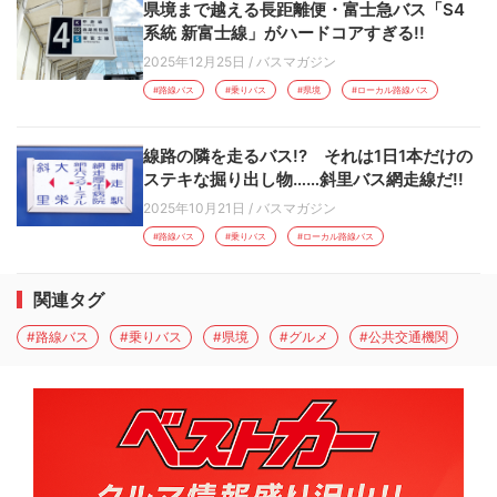
県境まで越える長距離便・富士急バス「S4
系統 新富士線」がハードコアすぎる!!
2025年12月25日
/
バスマガジン
#路線バス
#乗りバス
#県境
#ローカル路線バス
線路の隣を走るバス!? それは1日1本だけの
ステキな掘り出し物……斜里バス網走線だ!!
2025年10月21日
/
バスマガジン
#路線バス
#乗りバス
#ローカル路線バス
関連タグ
#路線バス
#乗りバス
#県境
#グルメ
#公共交通機関