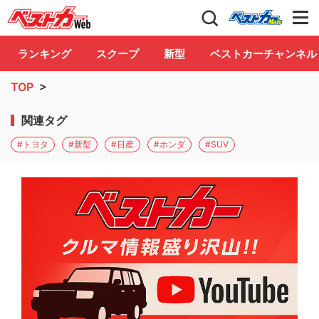
自動車情報誌「ベストカー」
Club
ランキング
スクープ
新型
ベストカーチャンネル
TOP
>
関連タグ
#トヨタ
#新型
#日産
#ホンダ
#SUV