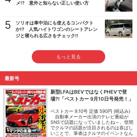
メ!? 意外と知らない正しい使い方
5
ソリオは車中泊にも使えるコンパクト
か!? 人気ハイトワゴンのシートアレン
ジと寝られる広さをチェック!!
もっと見る
最新号
新型LFAはBEVではなくPHEVで登
場?!「ベストカー 9月10日号発売！」
ベストカー 9.10号 定価 590円 (税込み)
自動車メーカー出演のテレビ番組が
SNSで話題になっていましたね～。世間
でクルマの話題が注目されるのは喜ばし
いことで、筆者はクルマのイベントなん