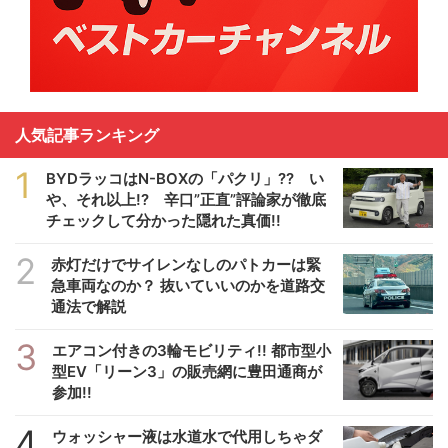
人気記事ランキング
1
BYDラッコはN-BOXの「パクリ」?? い
や、それ以上!? 辛口”正直”評論家が徹底
チェックして分かった隠れた真価!!
2
赤灯だけでサイレンなしのパトカーは緊
急車両なのか？ 抜いていいのかを道路交
通法で解説
3
エアコン付きの3輪モビリティ!! 都市型小
型EV「リーン3」の販売網に豊田通商が
参加!!
4
ウォッシャー液は水道水で代用しちゃダ