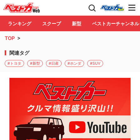
自動車情報誌「ベストカー」
Club
ランキング
スクープ
新型
ベストカーチャンネル
TOP
>
関連タグ
#トヨタ
#新型
#日産
#ホンダ
#SUV