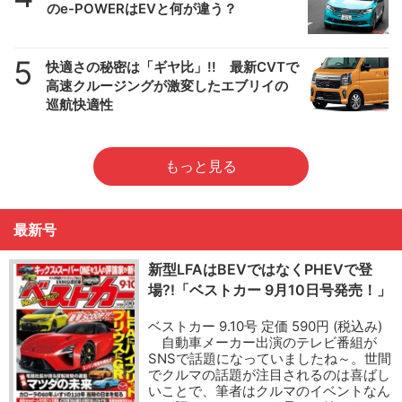
のe-POWERはEVと何が違う？
5
快適さの秘密は「ギヤ比」!! 最新CVTで
高速クルージングが激変したエブリイの
巡航快適性
もっと見る
最新号
新型LFAはBEVではなくPHEVで登
場?!「ベストカー 9月10日号発売！」
ベストカー 9.10号 定価 590円 (税込み)
自動車メーカー出演のテレビ番組が
SNSで話題になっていましたね～。世間
でクルマの話題が注目されるのは喜ばし
いことで、筆者はクルマのイベントなん