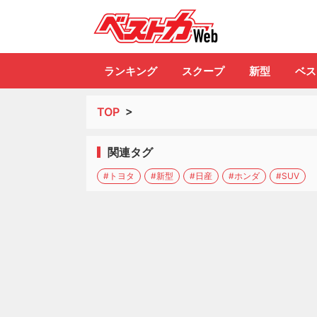
自動車情報誌「ベ
ランキング
スクープ
新型
ベス
TOP
>
関連タグ
#トヨタ
#新型
#日産
#ホンダ
#SUV