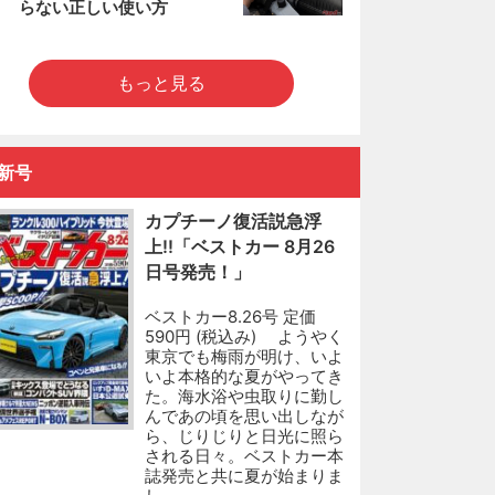
らない正しい使い方
もっと見る
新号
カプチーノ復活説急浮
上!!「ベストカー 8月26
日号発売！」
ベストカー8.26号 定価
590円 (税込み) ようやく
東京でも梅雨が明け、いよ
いよ本格的な夏がやってき
た。海水浴や虫取りに勤し
んであの頃を思い出しなが
ら、じりじりと日光に照ら
される日々。ベストカー本
誌発売と共に夏が始まりま