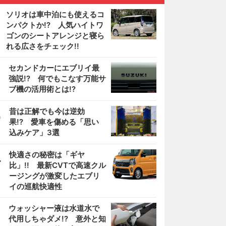
ソリオは車中泊にも使えるコ
ンパクトか!? 人気ハイトワ
ゴンのシートアレンジと寝ら
れる広さをチェック!!
2
セカンドカーにエブリイ最
強説!? 何でもこなす万能サ
ブ機の活用術とは!?
3
昔は正解でも今は逆効
果!? 愛車を傷める「思い
込みケア」3選
4
快適さの秘密は「ギヤ
比」!! 最新CVTで高速クル
ージングが激変したエブリ
イの巡航快適性
5
ウォッシャー液は水道水で
代用しちゃダメ!? 意外と知