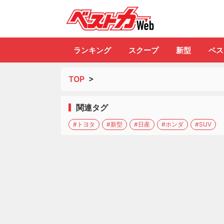
自動車情報誌「ベ
ランキング
スクープ
新型
ベス
TOP
>
関連タグ
#トヨタ
#新型
#日産
#ホンダ
#SUV