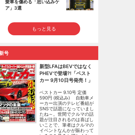
愛車を傷める「思い込みケ
ア」3選
もっと見る
新号
新型LFAはBEVではなく
PHEVで登場?!「ベスト
カー 9月10日号発売！」
ベストカー 9.10号 定価
590円 (税込み) 自動車メ
ーカー出演のテレビ番組が
SNSで話題になっていまし
たね～。世間でクルマの話
題が注目されるのは喜ばし
いことで、筆者はクルマの
イベントなんかが賑わって