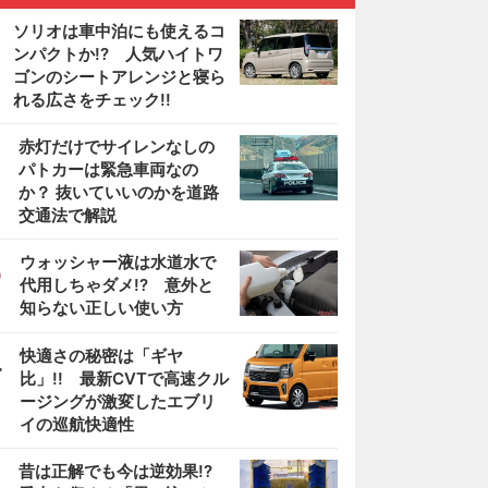
ソリオは車中泊にも使えるコ
ンパクトか!? 人気ハイトワ
ゴンのシートアレンジと寝ら
れる広さをチェック!!
2
赤灯だけでサイレンなしの
パトカーは緊急車両なの
か？ 抜いていいのかを道路
交通法で解説
3
ウォッシャー液は水道水で
代用しちゃダメ!? 意外と
知らない正しい使い方
4
快適さの秘密は「ギヤ
比」!! 最新CVTで高速クル
ージングが激変したエブリ
イの巡航快適性
5
昔は正解でも今は逆効果!?