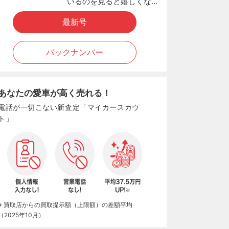
いるのを見ると嬉しくな…
最新号
バックナンバー
あなたの愛車が高く売れる！
電話が一切こない新査定「マイカースカウ
ト」
※ 買取店からの買取提示額（上限額）の差額平均
（2025年10月）