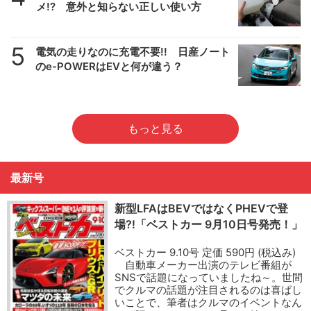
メ!? 意外と知らない正しい使い方
5
電気の走りなのに充電不要!! 日産ノート
のe-POWERはEVと何が違う？
もっと見る
最新号
新型LFAはBEVではなくPHEVで登
場?!「ベストカー 9月10日号発売！」
ベストカー 9.10号 定価 590円 (税込み)
自動車メーカー出演のテレビ番組が
SNSで話題になっていましたね～。世間
でクルマの話題が注目されるのは喜ばし
いことで、筆者はクルマのイベントなん