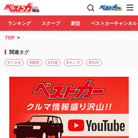
自動車情報誌「ベストカー」
Club
ランキング
スクープ
新型
ベストカーチャンネル
TOP
>
関連タグ
#トヨタ
#新型
#日産
#ホンダ
#SUV