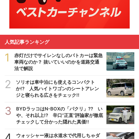
人気記事ランキング
1
赤灯だけでサイレンなしのパトカーは緊急
車両なのか？ 抜いていいのかを道路交通
法で解説
2
ソリオは車中泊にも使えるコンパクト
か!? 人気ハイトワゴンのシートアレン
ジと寝られる広さをチェック!!
3
BYDラッコはN-BOXの「パクリ」?? い
や、それ以上!? 辛口”正直”評論家が徹底
チェックして分かった隠れた真価!!
4
ウォッシャー液は水道水で代用しちゃダ