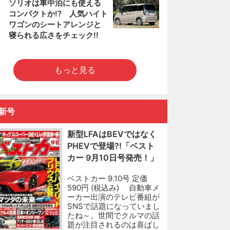
5
ソリオは車中泊にも使える
コンパクトか!? 人気ハイト
ワゴンのシートアレンジと
寝られる広さをチェック!!
もっと見る
新号
新型LFAはBEVではなく
PHEVで登場?!「ベスト
カー 9月10日号発売！」
ベストカー 9.10号 定価
590円 (税込み) 自動車メ
ーカー出演のテレビ番組が
SNSで話題になっていまし
たね～。世間でクルマの話
題が注目されるのは喜ばし