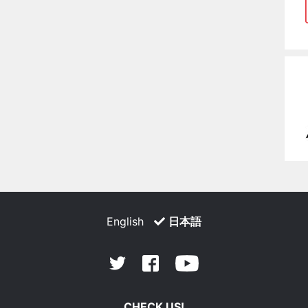
English
日本語
Facebook
Youtube
Twitter
CHECK US!