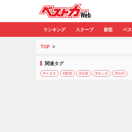
自動車情報誌「ベ
ランキング
スクープ
新型
ベス
TOP
>
関連タグ
#トヨタ
#新型
#日産
#ホンダ
#SUV