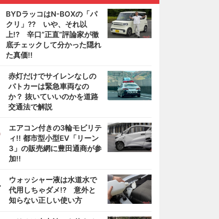
BYDラッコはN-BOXの「パ
クリ」?? いや、それ以
上!? 辛口”正直”評論家が徹
底チェックして分かった隠れ
た真価!!
2
赤灯だけでサイレンなしの
パトカーは緊急車両なの
か？ 抜いていいのかを道路
交通法で解説
3
エアコン付きの3輪モビリテ
ィ!! 都市型小型EV「リーン
3」の販売網に豊田通商が参
加!!
4
ウォッシャー液は水道水で
代用しちゃダメ!? 意外と
知らない正しい使い方