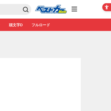
Club
ン
頭文字D
フルロード