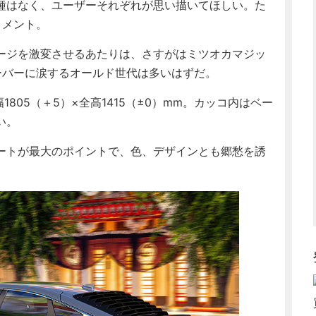
種はなく、ユーザーそれぞれが思い描いてほしい。た
コメント。
ージを激変させるあたりは、さすがはミツオカマジッ
ーバーに涙するオールド世代は多いはずだ。
1805（＋5）×全高1415（±0）mm。カッコ内はベー
い。
ートが最大のポイントで、色、デザインとも郷愁を誘