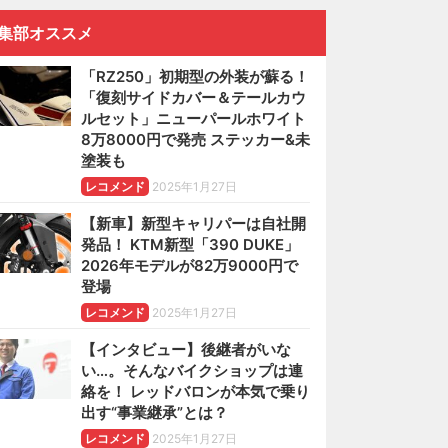
集部オススメ
「RZ250」初期型の外装が蘇る！
「復刻サイドカバー＆テールカウ
ルセット」ニューパールホワイト
8万8000円で発売 ステッカー&未
塗装も
レコメンド
2025年1月27日
【新車】新型キャリパーは自社開
発品！ KTM新型「390 DUKE」
2026年モデルが82万9000円で
登場
レコメンド
2025年1月27日
【インタビュー】後継者がいな
い…。そんなバイクショップは連
絡を！ レッドバロンが本気で乗り
出す“事業継承”とは？
レコメンド
2025年1月27日