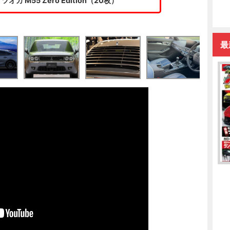
 M55 Zero Edition（20枚）
最