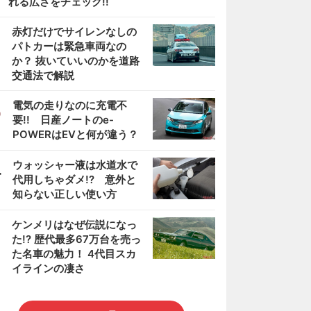
れる広さをチェック!!
2
赤灯だけでサイレンなしの
パトカーは緊急車両なの
か？ 抜いていいのかを道路
交通法で解説
3
電気の走りなのに充電不
要!! 日産ノートのe-
POWERはEVと何が違う？
4
ウォッシャー液は水道水で
代用しちゃダメ!? 意外と
知らない正しい使い方
5
ケンメリはなぜ伝説になっ
た!? 歴代最多67万台を売っ
た名車の魅力！ 4代目スカ
イラインの凄さ