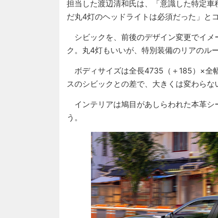
担当した渡辺清和氏は、「意識した特定車
だ丸4灯のヘッドライトは必須だった」と
シビックを、前後のデザイン変更でイメ
ク。丸4灯もいいが、特別装備のリアのル
ボディサイズは全長4735（＋185）×全幅
スのシビックとの差で、大きくは変わらな
インテリアは鳩目があしらわれた本革シ
う。