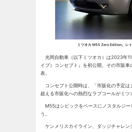
ミツオカ M55 Zero Editi
光岡自動車（以下ミツオカ）は2023年1
イブ）コンセプト』を初公開。その市販車の『M55
表。
コンセプト公開時は、「市販化の予定はま
超える市販化への熱烈なラブコールがミツ
M55はシビックをベースにノスタルジー
う。
ケンメリスカイライン、ダッジチャレン