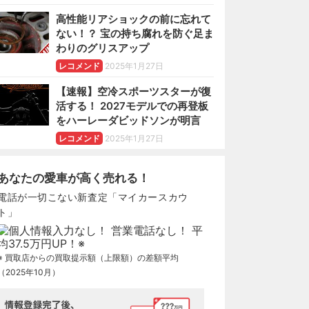
高性能リアショックの前に忘れて
ない！？ 宝の持ち腐れを防ぐ足ま
わりのグリスアップ
レコメンド
2025年1月27日
【速報】空冷スポーツスターが復
活する！ 2027モデルでの再登板
をハーレーダビッドソンが明言
レコメンド
2025年1月27日
あなたの愛車が高く売れる！
電話が一切こない新査定「マイカースカウ
ト」
※ 買取店からの買取提示額（上限額）の差額平均
（2025年10月）