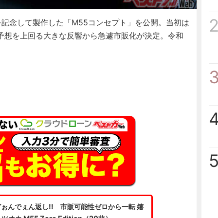
年を記念して製作した「M55コンセプト」を公開。当初は
予想を上回る大きな反響から急遽市販化が決定。令和
ぉんでぇん返し!! 市販可能性ゼロから一転 嬉