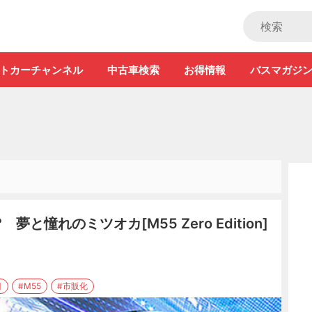
ストカー」
トカーチャンネル
中古車検索
お得情報
バスマガジ
と憧れのミツオカ[M55 Zero Edition]
目
#M55
#市販化