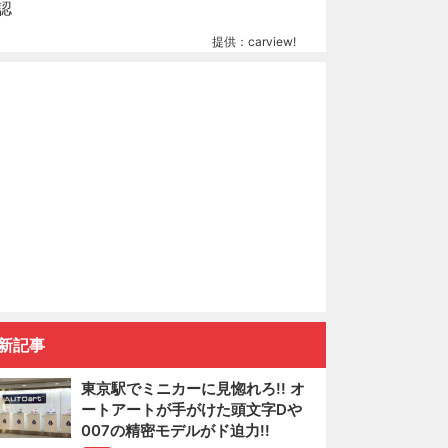
提供：carview!
新記事
東京駅でミニカーに見惚れろ!! オ
ートアートが手がけた頭文字Dや
007の精密モデルがド迫力!!