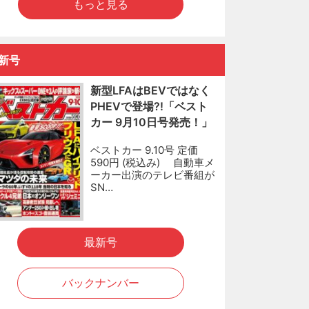
もっと見る
新号
新型LFAはBEVではなく
PHEVで登場?!「ベスト
カー 9月10日号発売！」
ベストカー 9.10号 定価
590円 (税込み) 自動車メ
ーカー出演のテレビ番組が
SN…
最新号
バックナンバー