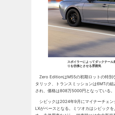
スポイラーによってダックテール
りを彷彿とさせる雰囲気
Zero EditionはM55の初期ロット
タリック、トランスミッションは6MTの組み
され、価格は808万5000円となっている。
シビックは2024年9月にマイナーチェンジを
LXがベースとなる。ミツオカはシビック