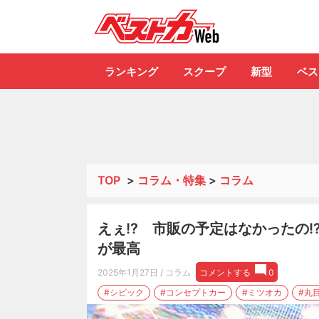
自動車情報誌「ベ
ランキング
スクープ
新型
ベス
TOP
>
コラム・特集
>
コラム
えぇ!? 市販の予定はなかったの!? 夢
が最高
2025年1月27日
/ コラム
コメントする
0
#シビック
#コンセプトカー
#ミツオカ
#丸