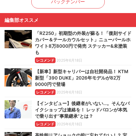
バックナンバー
編集部オススメ
「RZ250」初期型の外装が蘇る！「復刻サイド
カバー＆テールカウルセット」ニューパールホ
ワイト8万8000円で発売 ステッカー&未塗装
も
レコメンド
2025年6月18日
【新車】新型キャリパーは自社開発品！ KTM
新型「390 DUKE」2026年モデルが82万
9000円で登場
レコメンド
2025年6月18日
【インタビュー】後継者がいない…。そんなバ
イクショップは連絡を！ レッドバロンが本気
で乗り出す“事業継承”とは？
レコメンド
2025年6月18日
高性能リアショックの前に忘れてない！？ 宝