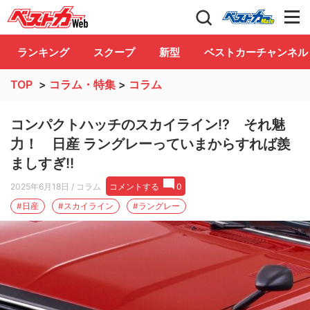
自動車情報誌「ベストカー」
Club
ランキング
スクープ
新型
ベストカーチャンネル
TOP
>
コラム・特集
>
コラム
コンパクトハッチのスカイライン!? それ魅
力！ 日産 ラングレーっていまからすれば羨
ましすぎ!!
2025年6月18日
/ コラム
コメントする
0
#日産
#スカイライン
#ラングレー