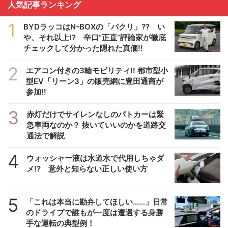
人気記事ランキング
1
BYDラッコはN-BOXの「パクリ」?? い
や、それ以上!? 辛口”正直”評論家が徹底
チェックして分かった隠れた真価!!
2
エアコン付きの3輪モビリティ!! 都市型小
型EV「リーン3」の販売網に豊田通商が
参加!!
3
赤灯だけでサイレンなしのパトカーは緊
急車両なのか？ 抜いていいのかを道路交
通法で解説
4
ウォッシャー液は水道水で代用しちゃダ
メ!? 意外と知らない正しい使い方
5
「これは本当に勘弁してほしい……」日常
のドライブで誰もが一度は遭遇する身勝
手な運転の典型例！