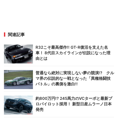
関連記事
R32こそ最高傑作!! GT-R復活を支えた名
車！ 8代目スカイラインが伝説になった理
由とは
普通なら絶対に実現しない夢の競演!? クル
マ界の伝説的な一戦となった「異種格闘技
バトル」の裏側を激白!!
約800万円!? 245馬力のVCターボと最新プ
ロパイロット採用！ 新型日産ムラーノ日本
発売