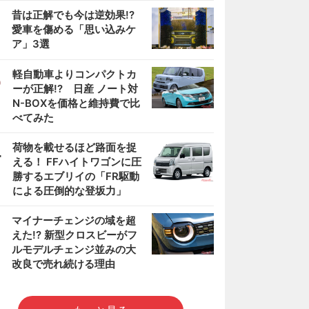
2
昔は正解でも今は逆効果!?
愛車を傷める「思い込みケ
ア」3選
3
軽自動車よりコンパクトカ
ーが正解!? 日産 ノート対
N-BOXを価格と維持費で比
べてみた
4
荷物を載せるほど路面を捉
える！ FFハイトワゴンに圧
勝するエブリイの「FR駆動
による圧倒的な登坂力」
5
マイナーチェンジの域を超
えた!? 新型クロスビーがフ
ルモデルチェンジ並みの大
改良で売れ続ける理由