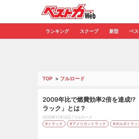
自動車情報誌「ベ
ランキング
スクープ
新型
ベス
TOP
>
フルロード
2009年比で燃費効率2倍を達成
ラック」とは？
2023年11月12日
/ フルロード
#トラック
#アメリカントラック
#ボルボトラッ