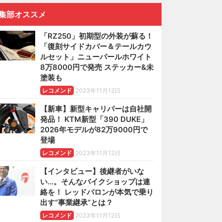
集部オススメ
「RZ250」初期型の外装が蘇る！
「復刻サイドカバー＆テールカウ
ルセット」ニューパールホワイト
8万8000円で発売 ステッカー&未
塗装も
レコメンド
2023年11月12日
【新車】新型キャリパーは自社開
発品！ KTM新型「390 DUKE」
2026年モデルが82万9000円で
登場
レコメンド
2023年11月12日
【インタビュー】後継者がいな
い…。そんなバイクショップは連
絡を！ レッドバロンが本気で乗り
出す“事業継承”とは？
レコメンド
2023年11月12日