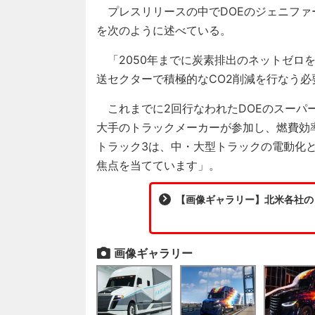
プレスリリースの中でDOEのジェニファ
を次のように述べている。
「2050年までに炭素排出のネットゼロ
送セクターで積極的なCO2削減を行なう必
これまでに2回行なわれたDOEのスーパ
大手のトラックメーカーが参加し、燃費効
トラック3は、中・大型トラックの電動化
焦点を当てています」。
【画像ギャラリー】北米各社の「
画像ギャラリー