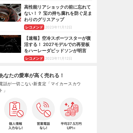
高性能リアショックの前に忘れて
ない！？ 宝の持ち腐れを防ぐ足ま
わりのグリスアップ
レコメンド
2023年11月12日
【速報】空冷スポーツスターが復
活する！ 2027モデルでの再登板
をハーレーダビッドソンが明言
レコメンド
2023年11月12日
あなたの愛車が高く売れる！
電話が一切こない新査定「マイカースカウ
ト」