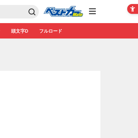
Club
ン
頭文字D
フルロード