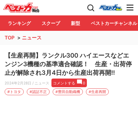
自動車情報誌「ベストカー」
Club
ランキング
スクープ
新型
ベストカーチャンネル
TOP
>
ニュース
【生産再開】ランクル300 ハイエースなどエ
ンジン3機種の基準適合確認！ 生産・出荷停
止が解除され3月4日から生産出荷再開!!
2024年2月28日
/ ニュース
コメントする
0
#トヨタ
#認証不正
#豊田自動織機
#生産再開