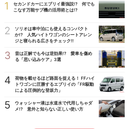
1
セカンドカーにエブリイ最強説!? 何でも
こなす万能サブ機の活用術とは!?
2
ソリオは車中泊にも使えるコンパクト
か!? 人気ハイトワゴンのシートアレン
ジと寝られる広さをチェック!!
3
昔は正解でも今は逆効果!? 愛車を傷め
る「思い込みケア」3選
4
荷物を載せるほど路面を捉える！ FFハイ
トワゴンに圧勝するエブリイの「FR駆動
による圧倒的な登坂力」
5
ウォッシャー液は水道水で代用しちゃダ
メ!? 意外と知らない正しい使い方