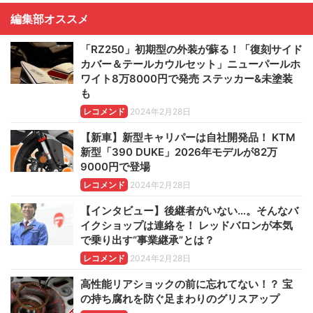
編集部オススメ
「RZ250」初期型の外装が蘇る！「復刻サイド
カバー＆テールカウルセット」ニューパールホ
ワイト8万8000円で発売 ステッカー&未塗装
も
レコメンド
2024年2月28日
【新車】新型キャリパーは自社開発品！ KTM
新型「390 DUKE」2026年モデルが82万
9000円で登場
レコメンド
2024年2月28日
【インタビュー】後継者がいない…。そんなバ
イクショップは連絡を！ レッドバロンが本気
で乗り出す“事業継承”とは？
レコメンド
2024年2月28日
高性能リアショックの前に忘れてない！？ 宝
の持ち腐れを防ぐ足まわりのグリスアップ