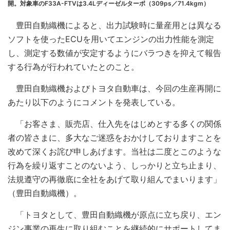
開。対象車のF33A-FTVは3.4Lディーゼルターボ（309ps／71.4kgm）
豊田自動織機によると、出力試験時に量産用とは異なる
ソフトを使ったECUを用いてエンジンの出力性能を測定
し、測定する数値が安定するようにバラつきを抑えて報告
する行為が行われていたとのこと。
豊田自動織機およびトヨタ自動車は、今回の生産再開に
あたり以下のようにコメントを発表している。
「お客さま、販売店、仕入先をはじめとする多くの関係
者の皆さまに、多大なご迷惑をおかけしておりますことを
改めて深くお詫び申しあげます。当社は二度とこのような
行為を繰り返すことのないよう、しっかりと立ち止まり、
法規遵守の再徹底に全社をあげて取り組んでまいります」
（豊田自動織機）。
「トヨタとして、豊田自動織機が原点に立ち戻り、エン
ジン事業の再生に取り組むことを継続的にサポートしてま