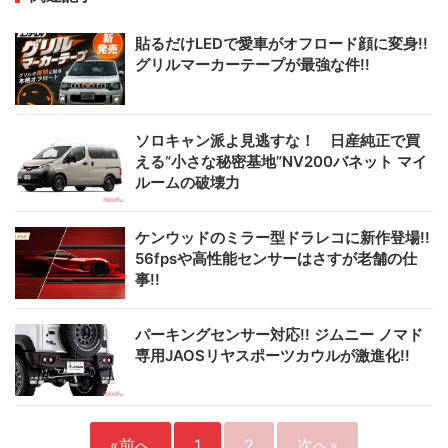
貼るだけLEDで愛車がオフロード顔に変身!!
グリルマーカーテープが最強な件!!
ソロキャン派よ見逃すな！ 日産純正で買
える“小さな秘密基地”NV200バネット マイ
ルームの破壊力
ケンウッドのミラー型ドラレコに新作登場!!
56fpsや高性能センサーはさすが老舗の仕
事!!
パーキングセンサー対応!! ジムニー ノマド
専用JAOSリヤスポーツカウルが激進化!!
«前へ
1
2
次へ»