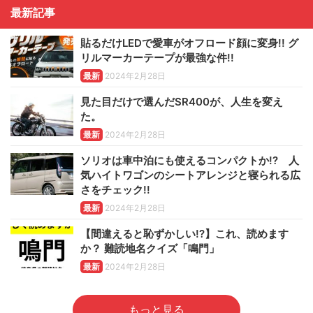
最新記事
貼るだけLEDで愛車がオフロード顔に変身!! グ
リルマーカーテープが最強な件!!
最新
2024年2月28日
見た目だけで選んだSR400が、人生を変え
た。
最新
2024年2月28日
ソリオは車中泊にも使えるコンパクトか!? 人
気ハイトワゴンのシートアレンジと寝られる広
さをチェック!!
最新
2024年2月28日
【間違えると恥ずかしい!?】これ、読めます
か？ 難読地名クイズ「鳴門」
最新
2024年2月28日
もっと見る