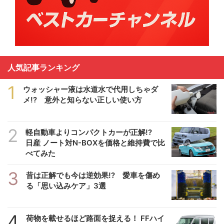
人気記事ランキング
1
ウォッシャー液は水道水で代用しちゃダ
メ!? 意外と知らない正しい使い方
2
軽自動車よりコンパクトカーが正解!?
日産 ノート対N-BOXを価格と維持費で比
べてみた
3
昔は正解でも今は逆効果!? 愛車を傷め
る「思い込みケア」3選
4
荷物を載せるほど路面を捉える！ FFハイ