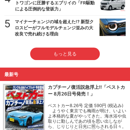
トワゴンに圧勝するエブリイの「FR駆動
による圧倒的な登坂力」
5
マイナーチェンジの域を超えた!? 新型ク
ロスビーがフルモデルチェンジ並みの大
改良で売れ続ける理由
もっと見る
最新号
カプチーノ復活説急浮上!!「ベストカ
ー 8月26日号発売！」
ベストカー8.26号 定価 590円 (税込み)
ようやく東京でも梅雨が明け、いよい
よ本格的な夏がやってきた。海水浴や虫
取りに勤しんであの頃を思い出しなが
ら、じりじりと日光に照らされる日々。