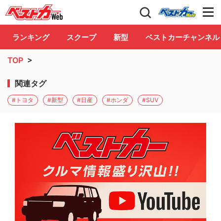
自動車情報誌「ベストカー」
Club
ランキング
スクープ
新型
ベストカーチャンネル
TOP
>
関連タグ
#トヨタ
#新型
#日産
#ホンダ
#SUV