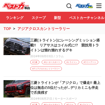
自動車情報誌「ベストカー」
Club
ランキング
スクープ
新型
ベストカーチャンネル
TOP
>
アジアクロスカントリーラリー
三菱[トライトン]にレーシングミッション搭
載!! リアサスはコイル式に!? 競技用トラ
イトンは惚れ惚れするデキ
2024年09月03日
/
コラム
#三菱
#モータースポーツ
#トライトン
#ラリーアート
#アジアクロスカントリーラリー
三菱トライトンが「アジクロ」で爆走!! 最上
位は無念の5位だったが…デリカミニも伴走
で爪痕残す
2024年08月21日
/
モータースポーツ
#三菱
#モータースポーツ
#ラリー
#トライトン