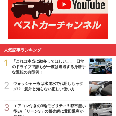
人気記事ランキング
1
「これは本当に勘弁してほしい……」日常
のドライブで誰もが一度は遭遇する身勝手
な運転の典型例！
2
ウォッシャー液は水道水で代用しちゃダ
メ!? 意外と知らない正しい使い方
3
エアコン付きの3輪モビリティ!! 都市型小
型EV「リーン3」の販売網に豊田通商が