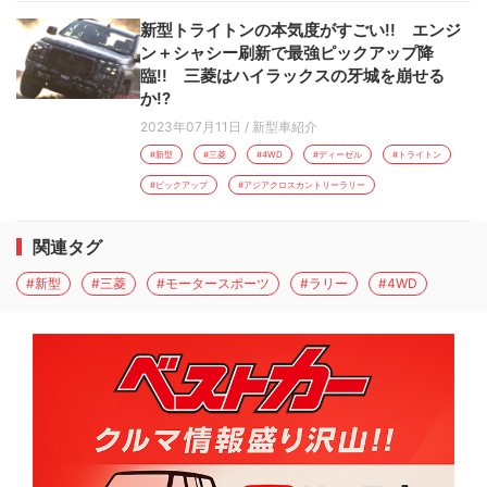
新型トライトンの本気度がすごい!! エンジ
ン＋シャシー刷新で最強ピックアップ降
臨!! 三菱はハイラックスの牙城を崩せる
か!?
2023年07月11日
/
新型車紹介
#新型
#三菱
#4WD
#ディーゼル
#トライトン
#ピックアップ
#アジアクロスカントリーラリー
関連タグ
#新型
#三菱
#モータースポーツ
#ラリー
#4WD