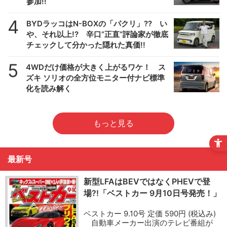
参加!!
4
BYDラッコはN-BOXの「パクリ」?? い
や、それ以上!? 辛口”正直”評論家が徹底
チェックして分かった隠れた真価!!
5
4WDだけ価格が大きく上がるワケ！ ス
ズキ ソリオの全方位モニター付ナビ標準
化を読み解く
もっと見る
最新号
新型LFAはBEVではなくPHEVで登
場?!「ベストカー 9月10日号発売！」
ベストカー 9.10号 定価 590円 (税込み)
自動車メーカー出演のテレビ番組が