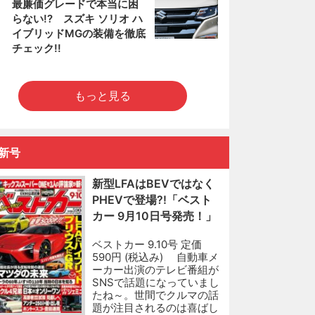
5
最廉価グレードで本当に困
らない!? スズキ ソリオ ハ
イブリッドMGの装備を徹底
チェック!!
もっと見る
新号
新型LFAはBEVではなく
PHEVで登場?!「ベスト
カー 9月10日号発売！」
ベストカー 9.10号 定価
590円 (税込み) 自動車メ
ーカー出演のテレビ番組が
SNSで話題になっていまし
たね～。世間でクルマの話
題が注目されるのは喜ばし