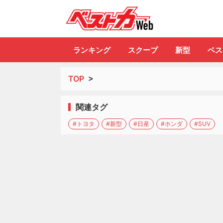
自動車情報誌「ベ
ランキング
スクープ
新型
ベス
TOP
>
関連タグ
#トヨタ
#新型
#日産
#ホンダ
#SUV