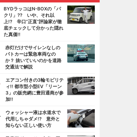
BYDラッコはN-BOXの「パ
クリ」?? いや、それ以
上!? 辛口”正直”評論家が徹
底チェックして分かった隠れ
た真価!!
2
赤灯だけでサイレンなしの
パトカーは緊急車両なの
か？ 抜いていいのかを道路
交通法で解説
3
エアコン付きの3輪モビリテ
ィ!! 都市型小型EV「リーン
3」の販売網に豊田通商が参
加!!
4
ウォッシャー液は水道水で
代用しちゃダメ!? 意外と
知らない正しい使い方