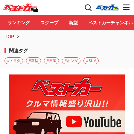
自動車情報誌「ベストカー」
Club
ランキング
スクープ
新型
ベストカーチャンネル
TOP
>
関連タグ
#トヨタ
#新型
#日産
#ホンダ
#SUV