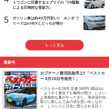
トワゴンに圧勝するエブリイの「FR駆動
による圧倒的な登坂力」
5
ガソリン車は約40万円安い!! ホンダ フ
リードはe:HEVとどっちが得か
もっと見る
最新号
カプチーノ復活説急浮上!!「ベストカ
ー 8月26日号発売！」
ベストカー8.26号 定価 590円 (税込み)
ようやく東京でも梅雨が明け、いよい
よ本格的な夏がやってきた。海水浴や虫
取りに勤しんであの頃を思い出しなが
ら、じりじりと日光に照らされる日々。