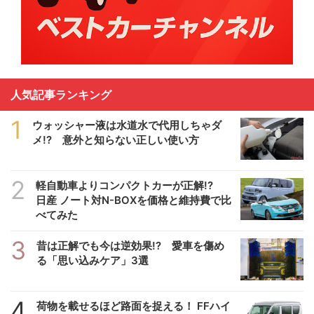
人気記事ランキング
1
ウォッシャー液は水道水で代用しちゃダ
メ!? 意外と知らない正しい使い方
2
軽自動車よりコンパクトカーが正解!?
日産 ノート対N-BOXを価格と維持費で比
べてみた
3
昔は正解でも今は逆効果!? 愛車を傷め
る「思い込みケア」3選
4
荷物を載せるほど路面を捉える！ FFハイ