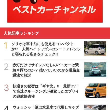
人気記事ランキング
1
ソリオは車中泊にも使えるコンパクト
か!? 人気ハイトワゴンのシートアレンジ
と寝られる広さをチェック!!
2
赤灯だけでサイレンなしのパトカーは緊
急車両なのか？ 抜いていいのかを道路交
通法で解説
3
快適さの秘密は「ギヤ比」!! 最新CVT
で高速クルージングが激変したエブリイ
の巡航快適性
4
ウォッシャー液は水道水で代用しちゃダ