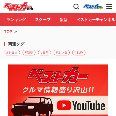
自動車情報誌「ベストカー」
Club
ランキング
スクープ
新型
ベストカーチャンネル
TOP
>
関連タグ
#トヨタ
#新型
#日産
#ホンダ
#SUV