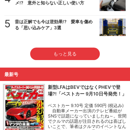
メ!? 意外と知らない正しい使い方
5
昔は正解でも今は逆効果!? 愛車を傷め
る「思い込みケア」3選
もっと見る
最新号
新型LFAはBEVではなくPHEVで登
場?!「ベストカー 9月10日号発売！」
ベストカー 9.10号 定価 590円 (税込み)
自動車メーカー出演のテレビ番組が
SNSで話題になっていましたね～。世間
でクルマの話題が注目されるのは喜ばし
いことで、筆者はクルマのイベントなん