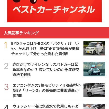
人気記事ランキング
1
BYDラッコはN-BOXの「パクリ」?? い
や、それ以上!? 辛口”正直”評論家が徹底
チェックして分かった隠れた真価!!
2
赤灯だけでサイレンなしのパトカーは緊
急車両なのか？ 抜いていいのかを道路交
通法で解説
3
エアコン付きの3輪モビリティ!! 都市型小
型EV「リーン3」の販売網に豊田通商が
参加!!
4
ウォッシャー液は水道水で代用しちゃダ