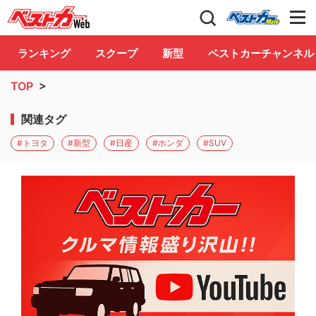
自動車情報誌「ベストカー」
Club
ランキング
スクープ
新型
ベストカーチャンネル
TOP
>
関連タグ
#トヨタ
#新型
#日産
#ホンダ
#SUV