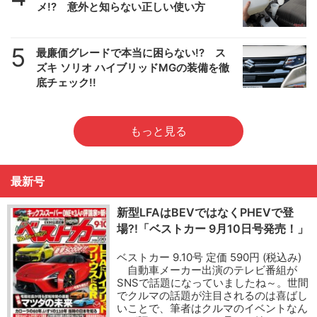
メ!? 意外と知らない正しい使い方
5
最廉価グレードで本当に困らない!? ス
ズキ ソリオ ハイブリッドMGの装備を徹
底チェック!!
もっと見る
最新号
新型LFAはBEVではなくPHEVで登
場?!「ベストカー 9月10日号発売！」
ベストカー 9.10号 定価 590円 (税込み)
自動車メーカー出演のテレビ番組が
SNSで話題になっていましたね～。世間
でクルマの話題が注目されるのは喜ばし
いことで、筆者はクルマのイベントなん