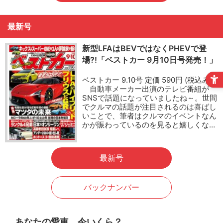
最新号
新型LFAはBEVではなくPHEVで登
場?!「ベストカー 9月10日号発売！」
ベストカー 9.10号 定価 590円 (税込み)
自動車メーカー出演のテレビ番組が
SNSで話題になっていましたね～。世間
でクルマの話題が注目されるのは喜ばし
いことで、筆者はクルマのイベントなん
かが賑わっているのを見ると嬉しくな…
最新号
バックナンバー
あなたの愛車、今いくら？