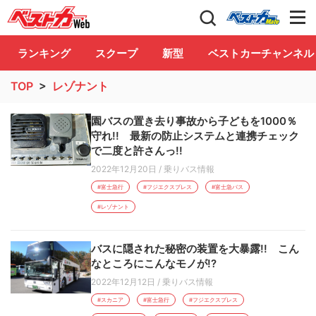
自動車情報誌「ベストカー」
Club
ランキング
スクープ
新型
ベストカーチャンネル
TOP
>
レゾナント
園バスの置き去り事故から子どもを1000％
守れ!! 最新の防止システムと連携チェック
で二度と許さんっ!!
2022年12月20日
/
乗りバス情報
#富士急行
#フジエクスプレス
#富士急バス
#レゾナント
バスに隠された秘密の装置を大暴露!! こん
なところにこんなモノが!?
2022年12月12日
/
乗りバス情報
#スカニア
#富士急行
#フジエクスプレス