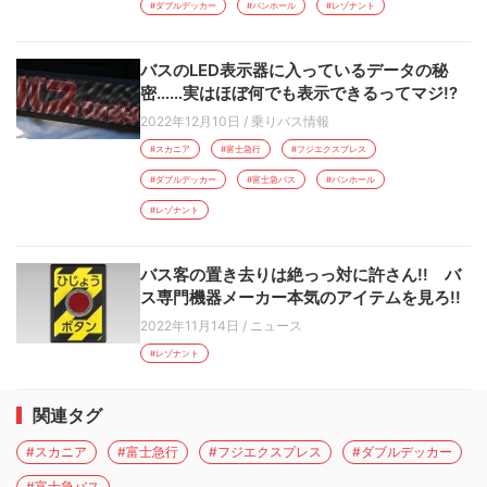
#ダブルデッカー
#バンホール
#レゾナント
バスのLED表示器に入っているデータの秘
密……実はほぼ何でも表示できるってマジ!?
2022年12月10日
/
乗りバス情報
#スカニア
#富士急行
#フジエクスプレス
#ダブルデッカー
#富士急バス
#バンホール
#レゾナント
バス客の置き去りは絶っっ対に許さん!! バ
ス専門機器メーカー本気のアイテムを見ろ!!
2022年11月14日
/
ニュース
#レゾナント
関連タグ
#スカニア
#富士急行
#フジエクスプレス
#ダブルデッカー
#富士急バス