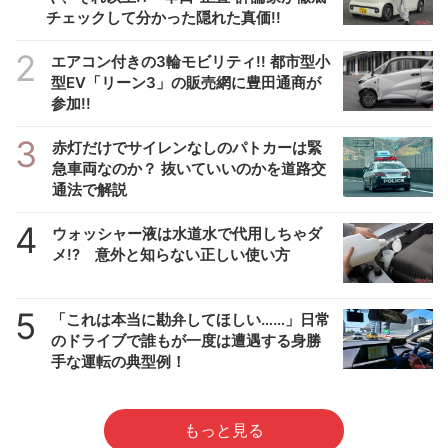
チェックして分かった隠れた真価!!
2
エアコン付きの3輪モビリティ!! 都市型小
型EV「リーン3」の販売網に豊田通商が
参加!!
3
赤灯だけでサイレンなしのパトカーは緊
急車両なのか？ 抜いていいのかを道路交
通法で解説
4
ウォッシャー液は水道水で代用しちゃダ
メ!? 意外と知らない正しい使い方
5
「これは本当に勘弁してほしい……」日常
のドライブで誰もが一度は遭遇する身勝
手な運転の典型例！
もっと見る