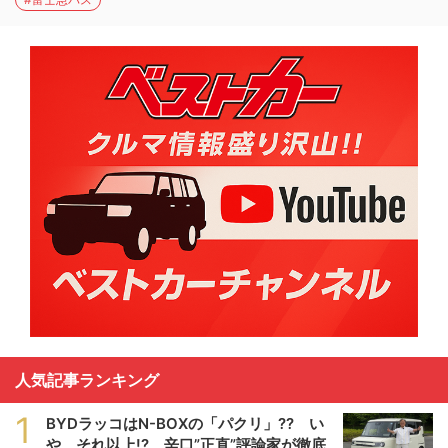
人気記事ランキング
1
BYDラッコはN-BOXの「パクリ」?? い
や、それ以上!? 辛口”正直”評論家が徹底