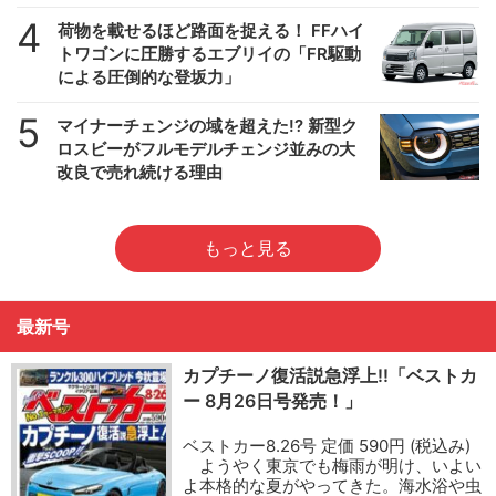
4
荷物を載せるほど路面を捉える！ FFハイ
トワゴンに圧勝するエブリイの「FR駆動
による圧倒的な登坂力」
5
マイナーチェンジの域を超えた!? 新型ク
ロスビーがフルモデルチェンジ並みの大
改良で売れ続ける理由
もっと見る
最新号
カプチーノ復活説急浮上!!「ベストカ
ー 8月26日号発売！」
ベストカー8.26号 定価 590円 (税込み)
ようやく東京でも梅雨が明け、いよい
よ本格的な夏がやってきた。海水浴や虫