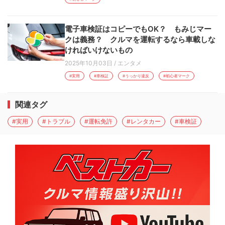
電子車検証はコピーでもOK？ もみじマー
クは義務？ クルマを運転するなら車載しな
ければいけないもの
2025年10月03日
/
エンタメ
#実用
#車検証
#うっかり違反
#初心者マーク
関連タグ
#実用
#トラブル
#運転免許
#レンタカー
#車検証