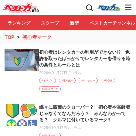
自動車情報誌「ベストカー」
Club
ランキング
スクープ
新型
ベストカーチャンネル
TOP
>
初心者マーク
初心者はレンタカーの利用ができない!? 免
許を取ったばっかりでレンタカーを借りる時
の条件とルールとは
2026年01月27日
/
コラム
#トラブル
#運転免許
#レンタカー
#初心者
#初心者マーク
蝶々に四葉のクローバー？ 初心者や高齢者
じゃなくてなんだろう？ みんなわかって
る？ クルマに付いているマーク!!
2025年10月17日
/
コラム
#初心者マーク