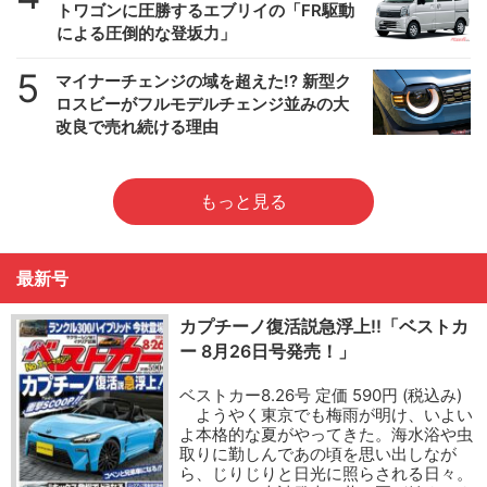
トワゴンに圧勝するエブリイの「FR駆動
による圧倒的な登坂力」
5
マイナーチェンジの域を超えた!? 新型ク
ロスビーがフルモデルチェンジ並みの大
改良で売れ続ける理由
もっと見る
最新号
カプチーノ復活説急浮上!!「ベストカ
ー 8月26日号発売！」
ベストカー8.26号 定価 590円 (税込み)
ようやく東京でも梅雨が明け、いよい
よ本格的な夏がやってきた。海水浴や虫
取りに勤しんであの頃を思い出しなが
ら、じりじりと日光に照らされる日々。