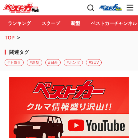
自動車情報誌「ベストカー」
Club
ランキング
スクープ
新型
ベストカーチャンネル
TOP
>
関連タグ
#トヨタ
#新型
#日産
#ホンダ
#SUV