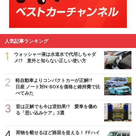
人気記事ランキング
1
ウォッシャー液は水道水で代用しちゃダ
メ!? 意外と知らない正しい使い方
2
軽自動車よりコンパクトカーが正解!?
日産 ノート対N-BOXを価格と維持費で比
べてみた
3
昔は正解でも今は逆効果!? 愛車を傷め
る「思い込みケア」3選
4
荷物を載せるほど路面を捉える！ FFハイ