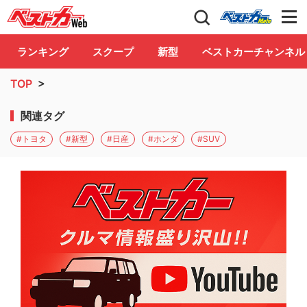
自動車情報誌「ベストカー」
Club
ランキング
スクープ
新型
ベストカーチャンネル
TOP
>
関連タグ
#トヨタ
#新型
#日産
#ホンダ
#SUV