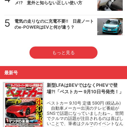
メ!? 意外と知らない正しい使い方
5
電気の走りなのに充電不要!! 日産ノート
のe-POWERはEVと何が違う？
もっと見る
最新号
新型LFAはBEVではなくPHEVで登
場?!「ベストカー 9月10日号発売！」
ベストカー 9.10号 定価 590円 (税込み)
自動車メーカー出演のテレビ番組が
SNSで話題になっていましたね～。世間
でクルマの話題が注目されるのは喜ばし
いことで、筆者はクルマのイベントなん