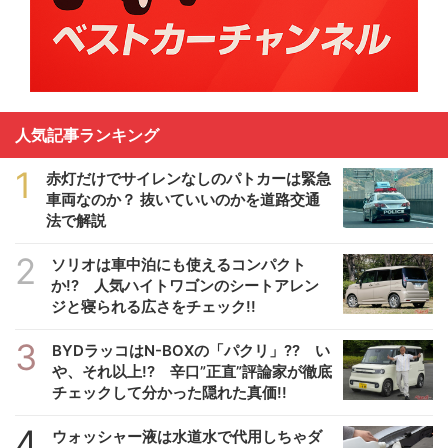
人気記事ランキング
1
赤灯だけでサイレンなしのパトカーは緊急
車両なのか？ 抜いていいのかを道路交通
法で解説
2
ソリオは車中泊にも使えるコンパクト
か!? 人気ハイトワゴンのシートアレン
ジと寝られる広さをチェック!!
3
BYDラッコはN-BOXの「パクリ」?? い
や、それ以上!? 辛口”正直”評論家が徹底
チェックして分かった隠れた真価!!
4
ウォッシャー液は水道水で代用しちゃダ