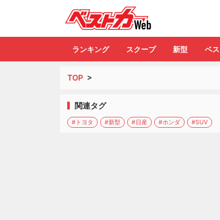
自動車情報誌「ベ
ランキング
スクープ
新型
ベス
TOP
>
関連タグ
#トヨタ
#新型
#日産
#ホンダ
#SUV