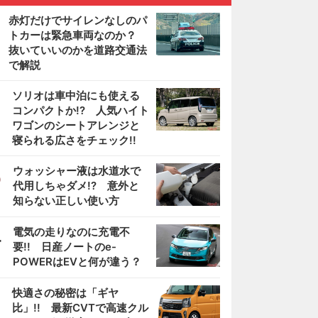
赤灯だけでサイレンなしのパ
トカーは緊急車両なのか？
抜いていいのかを道路交通法
で解説
2
ソリオは車中泊にも使える
コンパクトか!? 人気ハイト
ワゴンのシートアレンジと
寝られる広さをチェック!!
3
ウォッシャー液は水道水で
代用しちゃダメ!? 意外と
知らない正しい使い方
4
電気の走りなのに充電不
要!! 日産ノートのe-
POWERはEVと何が違う？
5
快適さの秘密は「ギヤ
比」!! 最新CVTで高速クル