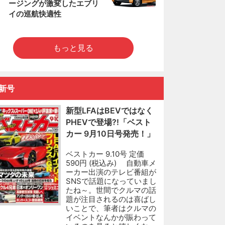
ージングが激変したエブリ
イの巡航快適性
もっと見る
新号
新型LFAはBEVではなく
PHEVで登場?!「ベスト
カー 9月10日号発売！」
ベストカー 9.10号 定価
590円 (税込み) 自動車メ
ーカー出演のテレビ番組が
SNSで話題になっていまし
たね～。世間でクルマの話
題が注目されるのは喜ばし
いことで、筆者はクルマの
イベントなんかが賑わって