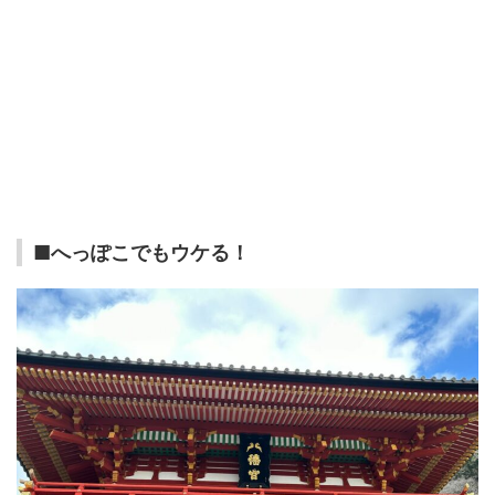
■へっぽこでもウケる！