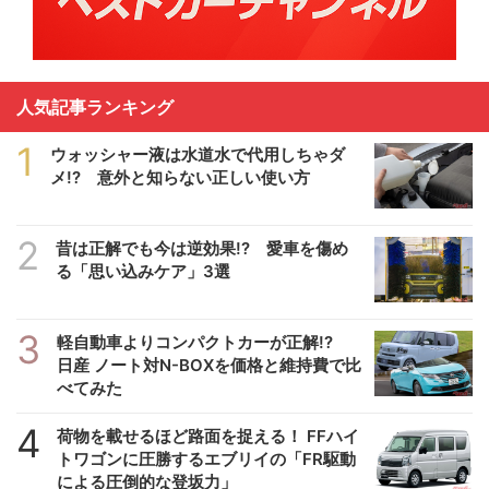
人気記事ランキング
1
ウォッシャー液は水道水で代用しちゃダ
メ!? 意外と知らない正しい使い方
2
昔は正解でも今は逆効果!? 愛車を傷め
る「思い込みケア」3選
3
軽自動車よりコンパクトカーが正解!?
日産 ノート対N-BOXを価格と維持費で比
べてみた
4
荷物を載せるほど路面を捉える！ FFハイ
トワゴンに圧勝するエブリイの「FR駆動
による圧倒的な登坂力」