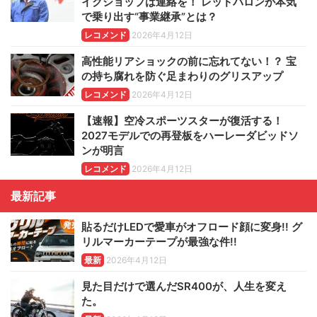
イクショップは連絡を！ レッドバロンが本気
で乗り出す“事業継承”とは？
レコメンド
2026年4月12日
高性能リアショックの前に忘れてない！？ 宝
の持ち腐れを防ぐ足まわりのグリスアップ
レコメンド
2026年4月12日
【速報】空冷スポーツスターが復活する！
2027モデルでの再登板をハーレーダビッドソ
ンが明言
レコメンド
2026年4月12日
最新記事
貼るだけLEDで愛車がオフロード顔に変身!! グ
リルマーカーテープが最強な件!!
最新
2026年4月12日
見た目だけで選んだSR400が、人生を変え
た。