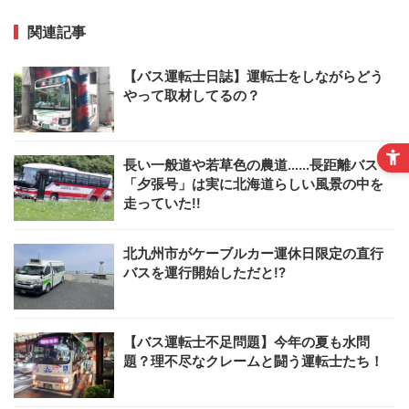
関連記事
【バス運転士日誌】運転士をしながらどう
やって取材してるの？
長い一般道や若草色の農道……長距離バス
「夕張号」は実に北海道らしい風景の中を
走っていた!!
北九州市がケーブルカー運休日限定の直行
バスを運行開始しただと!?
【バス運転士不足問題】今年の夏も水問
題？理不尽なクレームと闘う運転士たち！