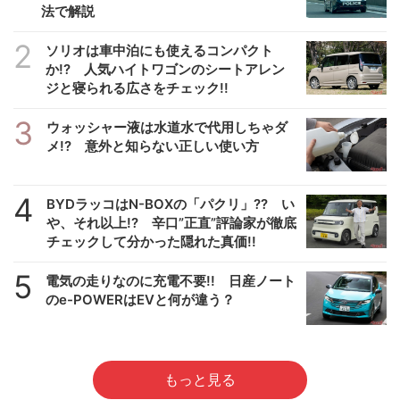
法で解説
2
ソリオは車中泊にも使えるコンパクト
か!? 人気ハイトワゴンのシートアレン
ジと寝られる広さをチェック!!
3
ウォッシャー液は水道水で代用しちゃダ
メ!? 意外と知らない正しい使い方
4
BYDラッコはN-BOXの「パクリ」?? い
や、それ以上!? 辛口”正直”評論家が徹底
チェックして分かった隠れた真価!!
5
電気の走りなのに充電不要!! 日産ノート
のe-POWERはEVと何が違う？
もっと見る