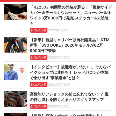
「RZ250」初期型の外装が蘇る！「復刻サイド
カバー＆テールカウルセット」ニューパールホ
ワイト8万8000円で発売 ステッカー&未塗装
も
レコメンド
2023年7月21日
【新車】新型キャリパーは自社開発品！ KTM
新型「390 DUKE」2026年モデルが82万
9000円で登場
レコメンド
2023年7月21日
【インタビュー】後継者がいない…。そんなバ
イクショップは連絡を！ レッドバロンが本気
で乗り出す“事業継承”とは？
レコメンド
2023年7月21日
高性能リアショックの前に忘れてない！？ 宝
の持ち腐れを防ぐ足まわりのグリスアップ
レコメンド
2023年7月21日
【速報】空冷スポーツスターが復活する！