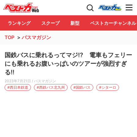
自動車情報誌「ベストカー」
Club
ランキング
スクープ
新型
ベストカーチャンネル
TOP
>
バスマガジン
国鉄バスに乗れるってマジ!? 電車もフェリー
にも乗れるお腹いっぱいのツアーが強烈すぎ
る!!
2023年7月21日
/ バスマガジン
#西日本鉄道
#西鉄バス北九州
#国鉄バス
#シターロ