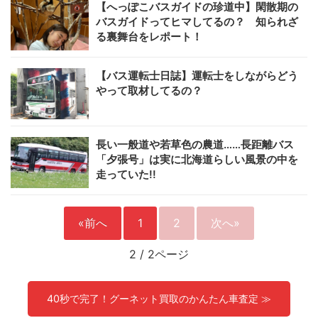
【へっぽこバスガイドの珍道中】閑散期の
バスガイドってヒマしてるの？ 知られざ
る裏舞台をレポート！
【バス運転士日誌】運転士をしながらどう
やって取材してるの？
長い一般道や若草色の農道……長距離バス
「夕張号」は実に北海道らしい風景の中を
走っていた!!
«前へ
1
2
次へ»
2
/
2ページ
40秒で完了！グーネット買取のかんたん車査定 ≫