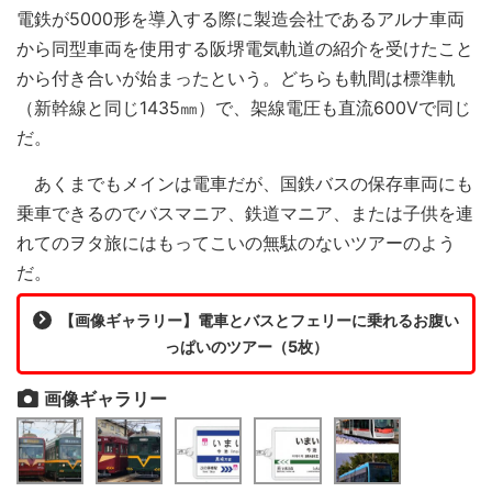
電鉄が5000形を導入する際に製造会社であるアルナ車両
から同型車両を使用する阪堺電気軌道の紹介を受けたこと
から付き合いが始まったという。どちらも軌間は標準軌
（新幹線と同じ1435㎜）で、架線電圧も直流600Vで同じ
だ。
あくまでもメインは電車だが、国鉄バスの保存車両にも
乗車できるのでバスマニア、鉄道マニア、または子供を連
れてのヲタ旅にはもってこいの無駄のないツアーのよう
だ。
【画像ギャラリー】電車とバスとフェリーに乗れるお腹い
っぱいのツアー（5枚）
画像ギャラリー