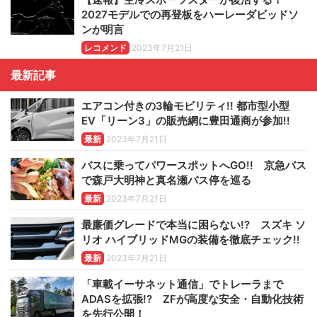
2027モデルでの再登板をハーレーダビッドソ
ンが明言
レコメンド
2023年7月21日
最新記事
エアコン付きの3輪モビリティ!! 都市型小型
EV「リーン3」の販売網に豊田通商が参加!!
最新
2023年7月21日
バスに乗ってパワースポットへGO!! 京急バス
で森戸大明神と真名瀬バス停を巡る
最新
2023年7月21日
最廉価グレードで本当に困らない!? スズキ ソ
リオ ハイブリッドMGの装備を徹底チェック!!
最新
2023年7月21日
「車載イーサネット通信」でトレーラまで
ADASを拡張!? ZFが高度な安全・自動化技術
を先行公開！