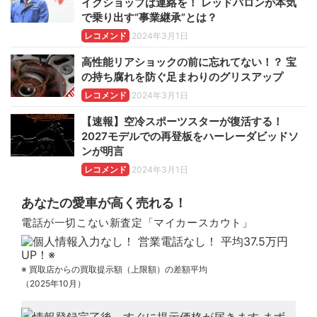
イクショップは連絡を！ レッドバロンが本気
で乗り出す“事業継承”とは？
レコメンド
2024年3月1日
高性能リアショックの前に忘れてない！？ 宝
の持ち腐れを防ぐ足まわりのグリスアップ
レコメンド
2024年3月1日
【速報】空冷スポーツスターが復活する！
2027モデルでの再登板をハーレーダビッドソ
ンが明言
レコメンド
2024年3月1日
あなたの愛車が高く売れる！
電話が一切こない新査定「マイカースカウト」
※ 買取店からの買取提示額（上限額）の差額平均
（2025年10月）