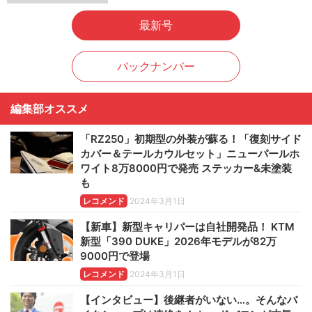
最新号
バックナンバー
編集部オススメ
「RZ250」初期型の外装が蘇る！「復刻サイド
カバー＆テールカウルセット」ニューパールホ
ワイト8万8000円で発売 ステッカー&未塗装
も
レコメンド
2024年3月1日
【新車】新型キャリパーは自社開発品！ KTM
新型「390 DUKE」2026年モデルが82万
9000円で登場
レコメンド
2024年3月1日
【インタビュー】後継者がいない…。そんなバ