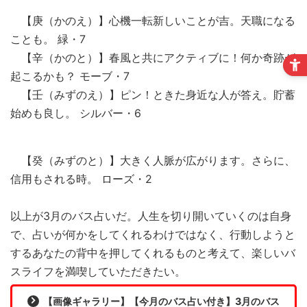
【庚（かのえ）】心機一転新しいことが吉。天職になる
ことも。 緑・7
【辛（かのと）】春風と共にアクティブに！何か奇跡が
起こるかも？ モーブ・7
【壬（みずのえ）】ピン！ときた身近な人が答え。貯蓄
始めも良し。 シルバー・6
【癸（みずのと）】大きく人脈が広がります。さらに、
信用もされる時。 ローズ・2
以上が3月のバス占いだ。人生を切り開いていくのは自身
で、占いが何かをしてくれるわけではなく、行動しようと
するあなたの背中を押してくれるものと考えて、楽しいバ
スライフを満喫していただきたい。
【画像ギャラリー】【今月のバス占い付き】3月のバス