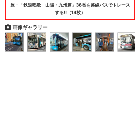
旅・「鉄道唱歌 山陽・九州篇」36番を路線バスでトレース
する!!（14枚）
画像ギャラリー