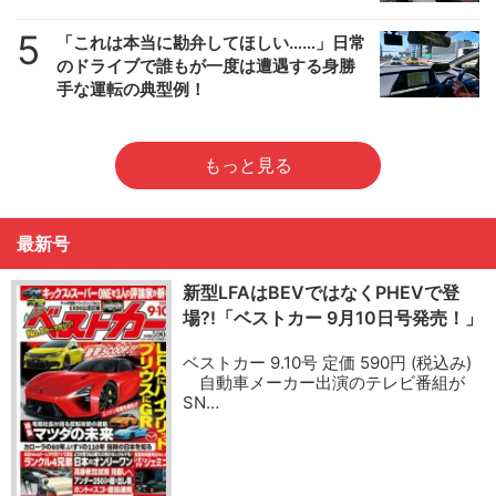
5
「これは本当に勘弁してほしい……」日常
のドライブで誰もが一度は遭遇する身勝
手な運転の典型例！
もっと見る
最新号
新型LFAはBEVではなくPHEVで登
場?!「ベストカー 9月10日号発売！」
ベストカー 9.10号 定価 590円 (税込み)
自動車メーカー出演のテレビ番組が
SN…