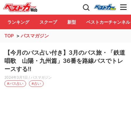
自動車情報誌「ベストカー」
Club
ランキング
スクープ
新型
ベストカーチャンネル
TOP
>
バスマガジン
【今月のバス占い付き】3月のバス旅・「鉄道
唱歌 山陽・九州篇」36番を路線バスでトレ
ースする!!
2024年3月1日
/ バスマガジン
#バス占い
#占い