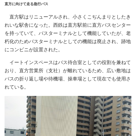
直方に向けて走る急行バス
直方駅はリニューアルされ、小さくこぢんまりとしたき
れいな駅舎になった。西鉄は直方駅前に直方バスセンター
を持っていて、バスターミナルとして機能していたが、老
朽化のためバスターミナルとしての機能は廃止され、跡地
にコンビニが設置された。
イートインスペースはバス待合室としての役割を兼ねて
おり、直方営業所（支社）が離れているため、広い敷地は
バスの折り返し場や待機場、操車場として現在でも使用さ
れている。