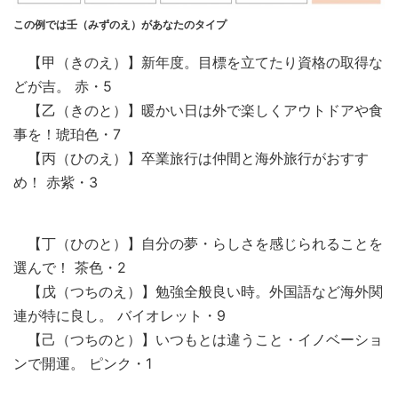
この例では壬（みずのえ）があなたのタイプ
【甲（きのえ）】新年度。目標を立てたり資格の取得な
どが吉。 赤・5
【乙（きのと）】暖かい日は外で楽しくアウトドアや食
事を！琥珀色・7
【丙（ひのえ）】卒業旅行は仲間と海外旅行がおすす
め！ 赤紫・3
【丁（ひのと）】自分の夢・らしさを感じられることを
選んで！ 茶色・2
【戊（つちのえ）】勉強全般良い時。外国語など海外関
連が特に良し。 バイオレット・9
【己（つちのと）】いつもとは違うこと・イノベーショ
ンで開運。 ピンク・1