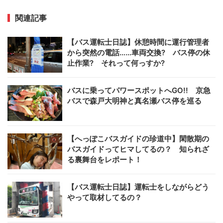
関連記事
【バス運転士日誌】休憩時間に運行管理者
から突然の電話……車両交換? バス停の休
止作業? それって何っすか?
バスに乗ってパワースポットへGO!! 京急
バスで森戸大明神と真名瀬バス停を巡る
【へっぽこバスガイドの珍道中】閑散期の
バスガイドってヒマしてるの？ 知られざ
る裏舞台をレポート！
【バス運転士日誌】運転士をしながらどう
やって取材してるの？