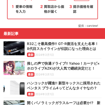
提供：carview!
最新記事
R32こそ最高傑作!! GT-R復活を支えた名車！
8代目スカイラインが伝説になった理由とは
最新
2024年3月1日
推しの声で快適ドライブ!! Yahoo！カーナビ×
ホロライブAZKiが大人気で継続決定だと！
最新
2024年3月1日
ハンコックが躍進!! 新型キックスに採用された
ベンタス プライム4ってどんなタイヤなの？
最新
2024年3月1日
開くパノラミックガラスルーフは必要か!? 新