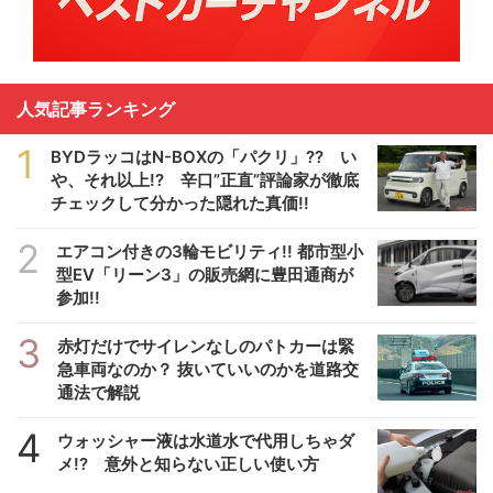
人気記事ランキング
1
BYDラッコはN-BOXの「パクリ」?? い
や、それ以上!? 辛口”正直”評論家が徹底
チェックして分かった隠れた真価!!
2
エアコン付きの3輪モビリティ!! 都市型小
型EV「リーン3」の販売網に豊田通商が
参加!!
3
赤灯だけでサイレンなしのパトカーは緊
急車両なのか？ 抜いていいのかを道路交
通法で解説
4
ウォッシャー液は水道水で代用しちゃダ
メ!? 意外と知らない正しい使い方