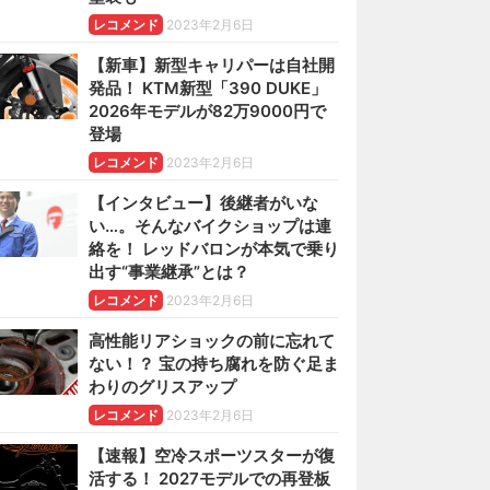
レコメンド
2023年2月6日
【新車】新型キャリパーは自社開
発品！ KTM新型「390 DUKE」
2026年モデルが82万9000円で
登場
レコメンド
2023年2月6日
【インタビュー】後継者がいな
い…。そんなバイクショップは連
絡を！ レッドバロンが本気で乗り
出す“事業継承”とは？
レコメンド
2023年2月6日
高性能リアショックの前に忘れて
ない！？ 宝の持ち腐れを防ぐ足ま
わりのグリスアップ
レコメンド
2023年2月6日
【速報】空冷スポーツスターが復
活する！ 2027モデルでの再登板