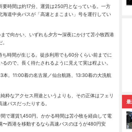
要時間は約17分、運賃は250円となっている。一方
北海道中央バスが「高速とまこまい」号を運行してい
まで向かい、いずれも夕方〜深夜にかけて苫小牧西港
だ。
待ち時間が生じる。徒歩利用でも60分くらい前までに
いるので、長く待たされるように見えて実は程よい。
発の3本。11:00着の名古屋／仙台航路、13:30着の大洗航
。純粋なアクセス用途というよりも、その正体はフェリ
最
高速バスだったりする。
で運賃1,450円。かかる時間は苫小牧を経由して電
幌〜西港を移動するなら高速バスのほうが480円安