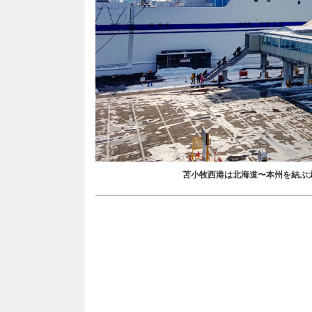
苫小牧西港は北海道〜本州を結ぶ