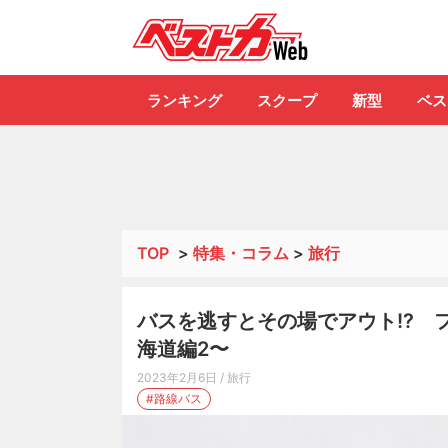
自動車情報誌「ベ
ランキング
スクープ
新型
ベス
TOP
>
特集・コラム
>
旅行
バスを逃すとその場でアウト!? 
海道編2〜
2023年2月6日
/ 旅行
#路線バス