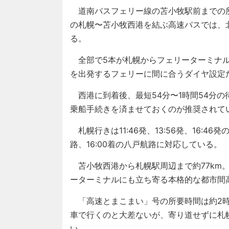
道南バスフェリー線の苫小牧駅前までの所
の札幌〜苫小牧西港を結ぶ高速バスでは、
る。
全部で5本が札幌からフェリーターミナル
を出発するフェリーに間に合うダイヤ設定
西港に到着後、最短54分〜1時間54分の
乗船手続きを済ませておくのが推奨されて
札幌行きは11:46発、13:56発、16:46
路、16:00着の八戸航路に対応している。
苫小牧西港から札幌駅周辺まで約77km
ーターミナルにも立ち寄る本格的な都市間
「高速とまこまい」号の所要時間は約2時間
車で行くのと大差ないが、寄り道せずに札
い。