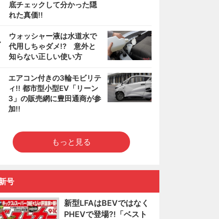
底チェックして分かった隠
れた真価!!
4
ウォッシャー液は水道水で
代用しちゃダメ!? 意外と
知らない正しい使い方
5
エアコン付きの3輪モビリテ
ィ!! 都市型小型EV「リーン
3」の販売網に豊田通商が参
加!!
もっと見る
新号
新型LFAはBEVではなく
PHEVで登場?!「ベスト