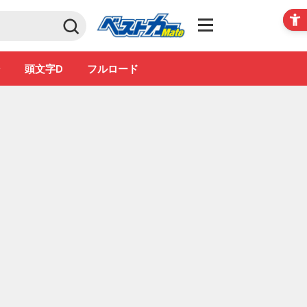
Club
ン
頭文字D
フルロード