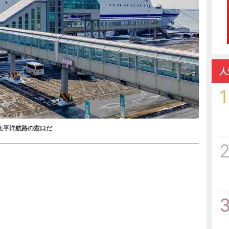
人
1
太平洋航路の窓口だ