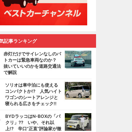
気記事ランキング
赤灯だけでサイレンなしのパ
トカーは緊急車両なのか？
抜いていいのかを道路交通法
で解説
2
ソリオは車中泊にも使える
コンパクトか!? 人気ハイト
ワゴンのシートアレンジと
寝られる広さをチェック!!
3
BYDラッコはN-BOXの「パ
クリ」?? いや、それ以
上!? 辛口”正直”評論家が徹