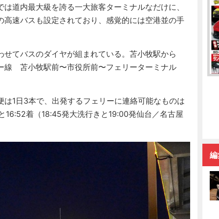
では道内最大級を誇る一大旅客ターミナルなだけに、
の高速バスも設定されており、感覚的には空港並の手
わせてバスのダイヤが組まれている。苫小牧駅から
ー線 苫小牧駅前〜市役所前〜フェリーターミナル
は1日3本で、出発するフェリーに連絡可能なものは
16:52着（18:45発大洗行きと19:00発仙台／名古屋
編