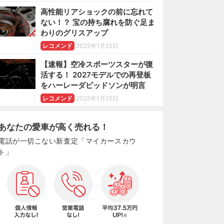
高性能リアショックの前に忘れて
ない！？ 宝の持ち腐れを防ぐ足ま
わりのグリスアップ
レコメンド
2025年1月25日
【速報】空冷スポーツスターが復
活する！ 2027モデルでの再登板
をハーレーダビッドソンが明言
レコメンド
2025年1月25日
あなたの愛車が高く売れる！
電話が一切こない新査定「マイカースカウ
ト」