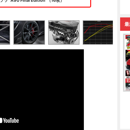
 “A90 Final Edition”（16枚）
最