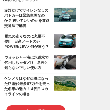
2
赤灯だけでサイレンなしの
パトカーは緊急車両なの
か？ 抜いていいのかを道路
交通法で解説
3
電気の走りなのに充電不
要!! 日産ノートのe-
POWERはEVと何が違う？
4
ウォッシャー液は水道水で
代用しちゃダメ!? 意外と
知らない正しい使い方
5
ケンメリはなぜ伝説になっ
た!? 歴代最多67万台を売っ
た名車の魅力！ 4代目スカ
イラインの凄さ