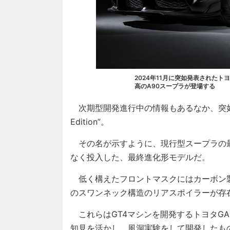
2024年11月に突如発表されたトヨタ ス
高のA90スープラが登場する
次期型開発進行中の情報もあるなか、突如、202
Edition”。
その名が示すように、現行型スープラの最
なく投入した、最終進化形モデルだ。
低く構えたフロントマスクにはカーボン
のスワンネック構造のリアスポイラーが存
これらはGT4マシンを開発するトヨタGAZOO 
知見を活かし、風洞実験をして開発したも