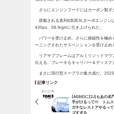
さらにエンジンフードにはカーボン製ダ
搭載される直列6気筒3Lターボエンジン
435ps、58.1kgmに引き上げられた。
パワーを受け止め、さらに操縦性を極め
ーニングされたサスペンションを受け止め
リアサブフレームはアルミリジッドマウ
伝える。ブレーキもキャリパー＆ディスク
まさに現行型スープラの集大成だ。2025
記事リンク
前の記事
[AE86]に[2J]もあの名
手がけるって!!! トム
ガチなレストアやるって
ゴすぎる