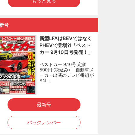
もっと見る
新号
新型LFAはBEVではなく
PHEVで登場?!「ベスト
カー 9月10日号発売！」
ベストカー 9.10号 定価
590円 (税込み) 自動車メ
ーカー出演のテレビ番組が
SN…
最新号
バックナンバー