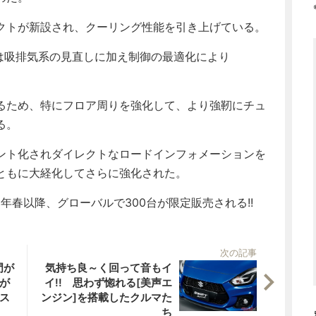
クトが新設され、クーリング性能を引き上げている。
は吸排気系の見直しに加え制御の最適化により
るため、特にフロア周りを強化して、より強靭にチュ
る。
ント化されダイレクトなロードインフォメーションを
ともに大経化してさらに強化された。
年春以降、グローバルで300台が限定販売される!!
次の記事
門が
気持ち良～く回って音もイ
スが
イ!! 思わず惚れる[美声エ
ス
ンジン]を搭載したクルマた
ち