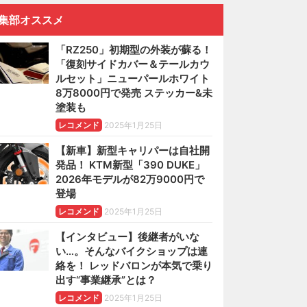
集部オススメ
「RZ250」初期型の外装が蘇る！
「復刻サイドカバー＆テールカウ
ルセット」ニューパールホワイト
8万8000円で発売 ステッカー&未
塗装も
レコメンド
2025年1月25日
【新車】新型キャリパーは自社開
発品！ KTM新型「390 DUKE」
2026年モデルが82万9000円で
登場
レコメンド
2025年1月25日
【インタビュー】後継者がいな
い…。そんなバイクショップは連
絡を！ レッドバロンが本気で乗り
出す“事業継承”とは？
レコメンド
2025年1月25日