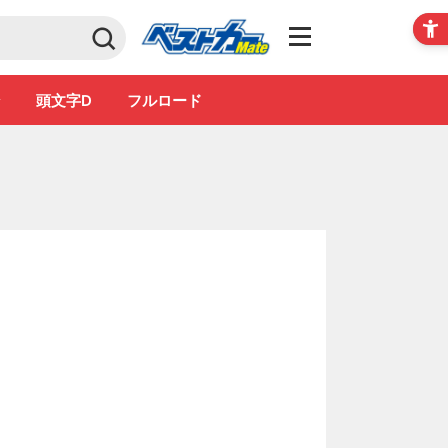
Club
ン
頭文字D
フルロード