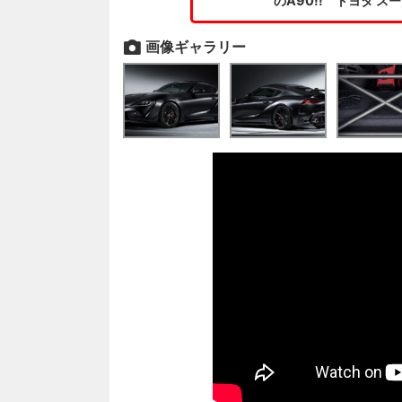
のA90!! トヨタ スープラ
画像ギャラリー