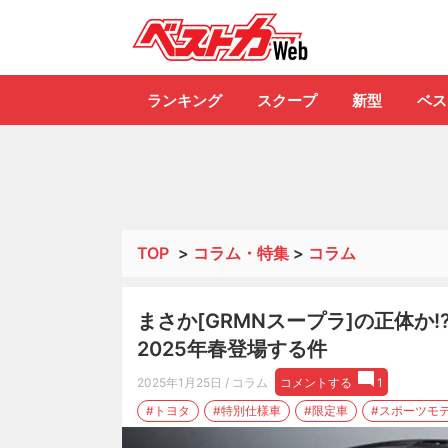
自動車情報誌「ベ
ランキング
スクープ
新型
ベス
TOP
>
コラム・特集
>
コラム
まさか[GRMNスープラ]の正体か!? [ス
2025年春登場する件
2025年1月25日
/ コラム
コメントする
1
#トヨタ
#特別仕様車
#限定車
#スポーツモ